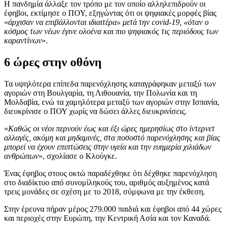
Η πανδημία άλλαξε τον τρόπο με τον οποίο αλληλεπιδρούν οι
έφηβοι, εκτίμησε ο ΠΟΥ, εξηγώντας ότι οι ψηφιακές μορφές βίας
«
άρχισαν να επιβάλλονται ιδιαιτέρα» μετά την covid-19, «όταν ο
κόσμος των νέων έγινε ολοένα και πιο ψηφιακός τις περιόδους των
καραντίνων
».
6 ώρες στην οθόνη
Τα υψηλότερα επίπεδα παρενόχλησης καταγράφηκαν μεταξύ των
αγοριών στη Βουλγαρία, τη Λιθουανία, την Πολωνία και τη
Μολδαβία, ενώ τα χαμηλότερα μεταξύ των αγοριών στην Ισπανία,
διευκρίνισε ο ΠΟΥ χωρίς να δώσει άλλες διευκρινίσεις.
«
Καθώς οι νέοι περνούν έως και έξι ώρες ημερησίως στο ίντερνετ
αλλαγές, ακόμη και μηδαμινές, στα ποσοστό παρενόχλησης και βίας
μπορεί να έχουν επιπτώσεις στην υγεία και την ευημερία χιλιάδων
ανθρώπων
», σχολίασε ο Κλούγκε.
Ένας έφηβος στους οκτώ παραδέχθηκε ότι δέχθηκε παρενόχληση
στο διαδίκτυο από συνομίληκούς του, αριθμός αυξημένος κατά
τρεις μονάδες σε σχέση με το 2018, σύμφωνα με την έκθεση.
Στην έρευνα πήραν μέρος 279.000 παιδιά και έφηβοι από 44 χώρες
και περιοχές στην Ευρώπη, την Κεντρική Ασία και τον Καναδά.