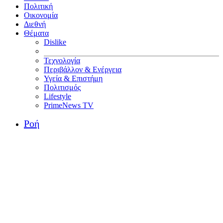
Πολιτική
Οικονομία
Διεθνή
Θέματα
Dislike
Τεχνολογία
Περιβάλλον & Ενέργεια
Υγεία & Επιστήμη
Πολιτισμός
Lifestyle
PrimeNews TV
Ροή