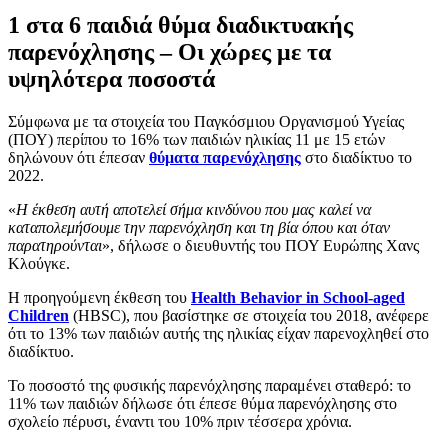
1 στα 6 παιδιά θύμα διαδικτυακής
παρενόχλησης – Οι χώρες με τα
υψηλότερα ποσοστά
Σύμφωνα με τα στοιχεία του Παγκόσμιου Οργανισμού Υγείας
(ΠΟΥ) περίπου το 16% των παιδιών ηλικίας 11 με 15 ετών
δηλώνουν ότι έπεσαν
θύματα παρενόχλησης
στο διαδίκτυο το
2022.
«
Η έκθεση αυτή αποτελεί σήμα κινδύνου που μας καλεί να
καταπολεμήσουμε την παρενόχληση και τη βία όπου και όταν
παρατηρούνται
», δήλωσε ο διευθυντής του ΠΟΥ Ευρώπης Χανς
Κλούγκε.
Η προηγούμενη έκθεση του
Health Behavior in School-aged
Children
(HBSC), που βασίστηκε σε στοιχεία του 2018, ανέφερε
ότι το 13% των παιδιών αυτής της ηλικίας είχαν παρενοχληθεί στο
διαδίκτυο.
Το ποσοστό της φυσικής παρενόχλησης παραμένει σταθερό: το
11% των παιδιών δήλωσε ότι έπεσε θύμα παρενόχλησης στο
σχολείο πέρυσι, έναντι του 10% πριν τέσσερα χρόνια.