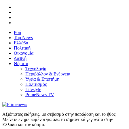
Ροή
Top News
Ελλάδα
Πολιτική
Οικονομία
Διεθνή
Θέματα
Τεχνολογία
Περιβάλλον & Ενέργεια
Υγεία & Επιστήμη
Πολιτισμός
Lifestyle
PrimeNews TV
Αξιόπιστες ειδήσεις, με σεβασμό στην παράδοση και το ήθος.
Μείνετε ενημερωμένοι για όλα τα σημαντικά γεγονότα στην
Ελλάδα και τον κόσμο.