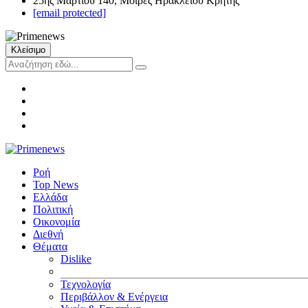
25ης Μαρτίου 140, Μοίρες Ηρακλείου Κρήτης
[email protected]
Κλείσιμο
Ροή
Top News
Ελλάδα
Πολιτική
Οικονομία
Διεθνή
Θέματα
Dislike
Τεχνολογία
Περιβάλλον & Ενέργεια