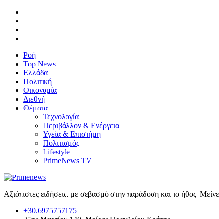
Ροή
Top News
Ελλάδα
Πολιτική
Οικονομία
Διεθνή
Θέματα
Τεχνολογία
Περιβάλλον & Ενέργεια
Υγεία & Επιστήμη
Πολιτισμός
Lifestyle
PrimeNews TV
Αξιόπιστες ειδήσεις, με σεβασμό στην παράδοση και το ήθος. Μείν
+30.6975757175