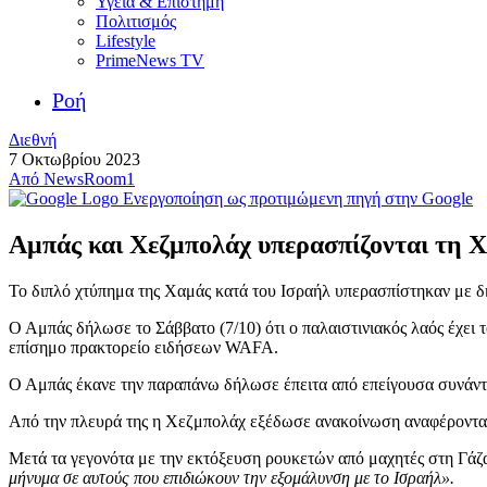
Υγεία & Επιστήμη
Πολιτισμός
Lifestyle
PrimeNews TV
Ροή
Διεθνή
7 Οκτωβρίου 2023
Από
NewsRoom1
Ενεργοποίηση ως προτιμώμενη πηγή στην Google
Αμπάς και Χεζμπολάχ υπερασπίζονται τη Χ
Το διπλό χτύπημα της Χαμάς κατά του Ισραήλ υπερασπίστηκαν με δ
Ο Αμπάς δήλωσε το Σάββατο (7/10) ότι ο παλαιστινιακός λαός έχει 
επίσημο πρακτορείο ειδήσεων WAFA.
Ο Αμπάς έκανε την παραπάνω δήλωσε έπειτα από επείγουσα συνάντ
Από την πλευρά της η Χεζμπολάχ εξέδωσε ανακοίνωση αναφέροντας 
Μετά τα γεγονότα με την εκτόξευση ρουκετών από μαχητές στη Γάζα
μήνυμα σε αυτούς που επιδιώκουν την εξομάλυνση με το Ισραήλ».