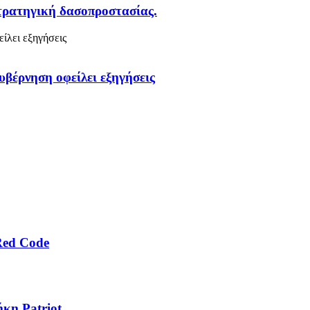
στρατηγική δασοπροστασίας.
υβέρνηση οφείλει εξηγήσεις
Red Code
κη Patriot