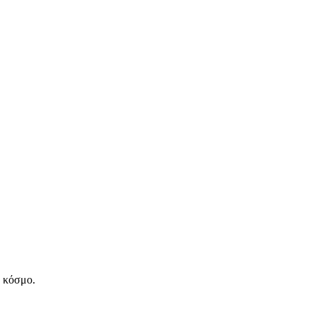
ν κόσμο.