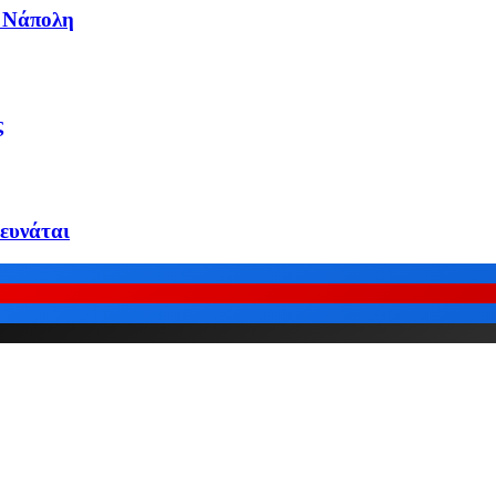
η Νάπολη
ς
ρευνάται