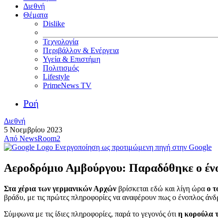
Διεθνή
Θέματα
Dislike
Τεχνολογία
Περιβάλλον & Ενέργεια
Υγεία & Επιστήμη
Πολιτισμός
Lifestyle
PrimeNews TV
Ροή
Διεθνή
5 Νοεμβρίου 2023
Από
NewsRoom2
Ενεργοποίηση ως προτιμώμενη πηγή στην Google
Αεροδρόμιο Αμβούργου: Παραδόθηκε ο ένο
Στα χέρια των γερμανικών Αρχών
βρίσκεται εδώ και λίγη ώρα
ο τ
βράδυ, με τις πρώτες πληροφορίες να αναφέρουν πως ο ένοπλος άνδ
Σύμφωνα με τις ίδιες πληροφορίες, παρά το γεγονός ότι
η κορούλα 