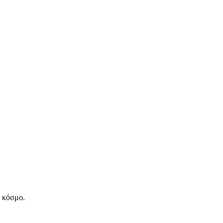
ν κόσμο.