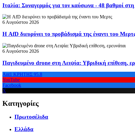
Ιταλία: Συναγερμός για τον καύσωνα - 48 βαθμοί στ
6 Αυγούστου 2026
Η AfD διευρύνει το προβάδισμά της έναντι του Μερτ
6 Αυγούστου 2026
Παγιδευμένο drone στη Λειψία: Υβριδική επίθεση, ε
Ant1 ΚΡΗΤΗΣ 95.8
YouTube
Facebook
X
Κατηγορίες
Πρωτοσέλιδα
Ελλάδα