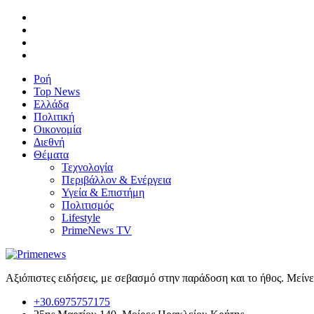
Ροή
Top News
Ελλάδα
Πολιτική
Οικονομία
Διεθνή
Θέματα
Τεχνολογία
Περιβάλλον & Ενέργεια
Υγεία & Επιστήμη
Πολιτισμός
Lifestyle
PrimeNews TV
Αξιόπιστες ειδήσεις, με σεβασμό στην παράδοση και το ήθος. Μείν
+30.6975757175