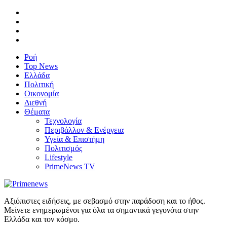
Ροή
Top News
Ελλάδα
Πολιτική
Οικονομία
Διεθνή
Θέματα
Τεχνολογία
Περιβάλλον & Ενέργεια
Υγεία & Επιστήμη
Πολιτισμός
Lifestyle
PrimeNews TV
Αξιόπιστες ειδήσεις, με σεβασμό στην παράδοση και το ήθος.
Μείνετε ενημερωμένοι για όλα τα σημαντικά γεγονότα στην
Ελλάδα και τον κόσμο.