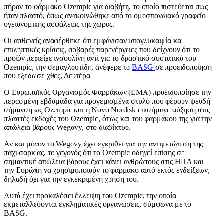
πήραν το φάρμακο Ozempic για διαβήτη, το οποίο πιστεύεται πως
ήταν πλαστό, όπως ανακοινώθηκε από το ομοσπονδιακό γραφείο
υγειονομικής ασφάλειας της χώρας.
Οι ασθενείς αναφέρθηκε ότι εμφάνισαν υπογλυκαιμία και
επιληπτικές κρίσεις, σοβαρές παρενέργειες που δείχνουν ότι το
προϊόν περιείχε ινσουλίνη αντί για το δραστικό συστατικό του
Ozempic, την σεμαγλουτίδη, ανέφερε το
BASG
σε προειδοποίηση
που εξέδωσε χθες, Δευτέρα.
Ο Ευρωπαϊκός Οργανισμός Φαρμάκων (EMA) προειδοποίησε την
περασμένη εβδομάδα για προγεμισμένα στυλό που φέρουν ψευδή
σήμανση ως Ozempic και η Novo Nordisk επισήμανε αύξηση στις
πλαστές εκδοχές του Ozempic, όπως και του φαρμάκου της για την
απώλεια βάρους Wegovy, στο διαδίκτυο.
Αν και μόνον το Wegovy έχει εγκριθεί για την αντιμετώπιση της
παχυσαρκίας, το γεγονός ότι το Ozempic οδηγεί επίσης σε
σημαντική απώλεια βάρους έχει κάνει ανθρώπους στις ΗΠΑ και
την Ευρώπη να χρησιμοποιούν το φάρμακο αυτό εκτός ενδείξεων,
δηλαδή όχι για την εγκεκριμένη χρήση του.
Αυτό έχει προκαλέσει έλλειψη του Ozempic, την οποία
εκμεταλλεύονται εγκληματικές οργανώσεις, σύμφωνα με το
BASG.