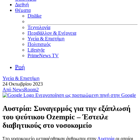
Διεθνή
Θέματα
Dislike
Τεχνολογία
Περιβάλλον & Ενέργεια
Υγεία & Επιστήμη
Πολιτισμός
Lifestyle
PrimeNews TV
Ροή
Υγεία & Επιστήμη
24 Οκτωβρίου 2023
Από
NewsRoom2
Ενεργοποίηση ως προτιμώμενη πηγή στην Google
Αυστρία: Συναγερμός για την εξάπλωσή
του ψεύτικου Ozempic – Έστειλε
διαβητικούς στο νοσοκομείο
Στο νοσοκομείο μεταφέρθηκαν άνθρωποι στην
Αυστρία
οι οποίοι