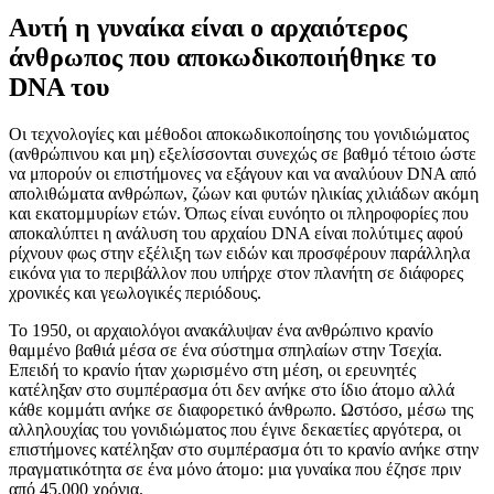
Αυτή η γυναίκα είναι ο αρχαιότερος
άνθρωπος που αποκωδικοποιήθηκε το
DNA του
Οι τεχνολογίες και μέθοδοι αποκωδικοποίησης του γονιδιώματος
(ανθρώπινου και μη) εξελίσσονται συνεχώς σε βαθμό τέτοιο ώστε
να μπορούν οι επιστήμονες να εξάγουν και να αναλύουν DNA από
απολιθώματα ανθρώπων, ζώων και φυτών ηλικίας χιλιάδων ακόμη
και εκατομμυρίων ετών. Όπως είναι ευνόητο οι πληροφορίες που
αποκαλύπτει η ανάλυση του αρχαίου DNA είναι πολύτιμες αφού
ρίχνουν φως στην εξέλιξη των ειδών και προσφέρουν παράλληλα
εικόνα για το περιβάλλον που υπήρχε στον πλανήτη σε διάφορες
χρονικές και γεωλογικές περιόδους.
Το 1950, οι αρχαιολόγοι ανακάλυψαν ένα ανθρώπινο κρανίο
θαμμένο βαθιά μέσα σε ένα σύστημα σπηλαίων στην Τσεχία.
Επειδή το κρανίο ήταν χωρισμένο στη μέση, οι ερευνητές
κατέληξαν στο συμπέρασμα ότι δεν ανήκε στο ίδιο άτομο αλλά
κάθε κομμάτι ανήκε σε διαφορετικό άνθρωπο. Ωστόσο, μέσω της
αλληλουχίας του γονιδιώματος που έγινε δεκαετίες αργότερα, οι
επιστήμονες κατέληξαν στο συμπέρασμα ότι το κρανίο ανήκε στην
πραγματικότητα σε ένα μόνο άτομο: μια γυναίκα που έζησε πριν
από 45.000 χρόνια.