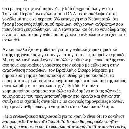
Οι ερευνητές την ονόμασαν Zlatý kůň ή «χρυσό άλογο» στα
Τσεχικά. Περαιτέρω ανάλυση του DNA της αποκάλυψε ότι το
γονιδίωμά της είχε περίπου 3% καταγωγή από Νεάντερταλ, ότι
ήταν μέρος ενός πληθυσμού πρώιμων σύγχρονων ανθρώπων που
πιθανότατα ζευγαρώθηκαν με Νεάντερταλ και ότι το γονιδίωμά της
είναι το παλαιότερο γονιδίωμα σύγχρονου ανθρώπου που έχει ποτέ
αναλυθεί.
Αν και πολλά έχουν μαθευτεί για τα γονιδιακά χαρακτηριστικά
αυτής της γυναίκας λίγα ήταν γνωστά για το πώς μπορεί να έμοιαζε.
Μια ομάδα ανθρωπολόγων και άλλων ειδικών με επικεφαλής έναν
από τους κορυφαίους γραφίστες στον κόσμο με ειδίκευση στην
ανασύνθεση προσώπων, τον Βραζιλιάνο Σίσερο Μοράες, με
δημοσίευση της σε διαδικτυακή επιθεώρηση παρουσιάζει τα
ευρήματα της μελέτης που πραγματοποίησε στο πλαίσιο της οποίας
αποκαλύφθηκε το πρόσωπο της Zlatý kůň. Η ομάδα
χρησιμοποίησε ανάμεσα στα άλλα τα δεδομένα από τις αξονικές
τομογραφίες που πραγματοποιήθηκαν στο κρανίο και έγιναν στη
συνέχεια οι σχετικές συγκρίσεις με αξονικές τομογραφίες κρανίων
σημερινών ανθρώπων για να φτάσει στο τελικό αποτέλεσμα.
«Μια ενδιαφέρουσα πληροφορία για το κρανίο είναι ότι το ροκάνισε
ένα ζώο μετά τον θάνατό του. Αυτό το ζώο θα μπορούσε να ήταν
λύκος ή ύαινα αφού και τα δύο ζώα ήταν παρόντα στην πανίδα εκείνη