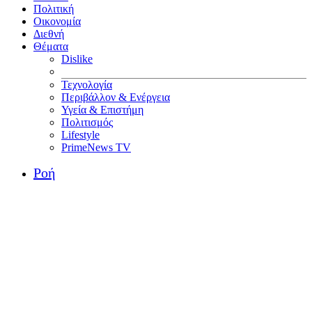
Πολιτική
Οικονομία
Διεθνή
Θέματα
Dislike
Τεχνολογία
Περιβάλλον & Ενέργεια
Υγεία & Επιστήμη
Πολιτισμός
Lifestyle
PrimeNews TV
Ροή