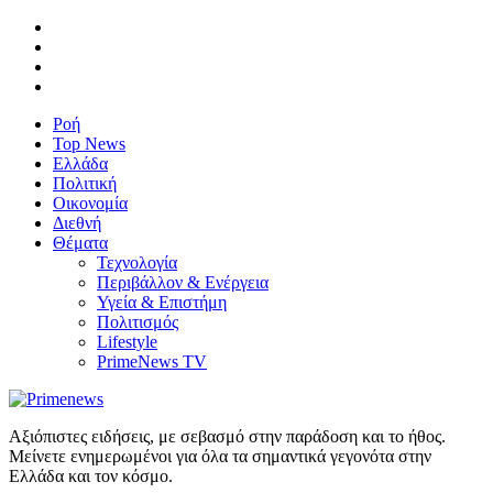
Ροή
Top News
Ελλάδα
Πολιτική
Οικονομία
Διεθνή
Θέματα
Τεχνολογία
Περιβάλλον & Ενέργεια
Υγεία & Επιστήμη
Πολιτισμός
Lifestyle
PrimeNews TV
Αξιόπιστες ειδήσεις, με σεβασμό στην παράδοση και το ήθος.
Μείνετε ενημερωμένοι για όλα τα σημαντικά γεγονότα στην
Ελλάδα και τον κόσμο.