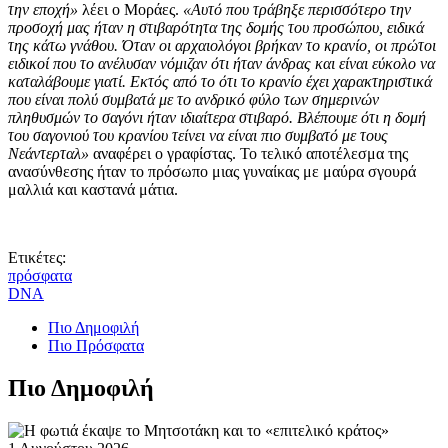
την εποχή»
λέει ο Μοράες.
«Αυτό που τράβηξε περισσότερο την
προσοχή μας ήταν η στιβαρότητα της δομής του προσώπου, ειδικά
της κάτω γνάθου. Όταν οι αρχαιολόγοι βρήκαν το κρανίο, οι πρώτοι
ειδικοί που το ανέλυσαν νόμιζαν ότι ήταν άνδρας και είναι εύκολο να
καταλάβουμε γιατί. Εκτός από το ότι το κρανίο έχει χαρακτηριστικά
που είναι πολύ συμβατά με το ανδρικό φύλο των σημερινών
πληθυσμών το σαγόνι ήταν ιδιαίτερα στιβαρό. Βλέπουμε ότι η δομή
του σαγονιού του κρανίου τείνει να είναι πιο συμβατό με τους
Νεάντερταλ»
αναφέρει ο γραφίστας. Το τελικό αποτέλεσμα της
ανασύνθεσης ήταν το πρόσωπο μιας γυναίκας με μαύρα σγουρά
μαλλιά και καστανά μάτια.
Ετικέτες:
πρόσφατα
DNA
Πιο Δημοφιλή
Πιο Πρόσφατα
Πιο Δημοφιλή