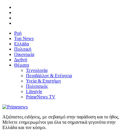
Ροή
Top News
Ελλάδα
Πολιτική
Οικονομία
Διεθνή
Θέματα
Τεχνολογία
Περιβάλλον & Ενέργεια
Υγεία & Επιστήμη
Πολιτισμός
Lifestyle
PrimeNews TV
Αξιόπιστες ειδήσεις, με σεβασμό στην παράδοση και το ήθος.
Μείνετε ενημερωμένοι για όλα τα σημαντικά γεγονότα στην
Ελλάδα και τον κόσμο.