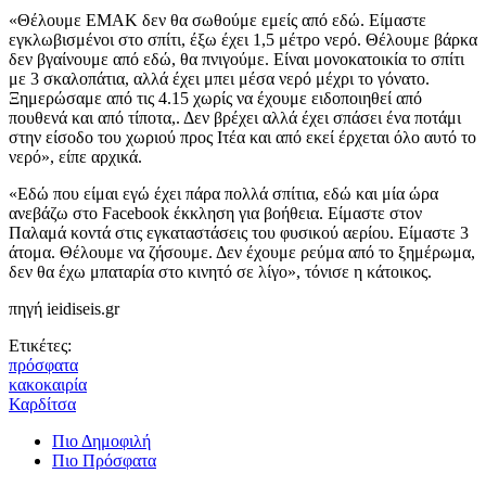
«Θέλουμε ΕΜΑΚ δεν θα σωθούμε εμείς από εδώ. Είμαστε
εγκλωβισμένοι στο σπίτι, έξω έχει 1,5 μέτρο νερό. Θέλουμε βάρκα
δεν βγαίνουμε από εδώ, θα πνιγούμε. Είναι μονοκατοικία το σπίτι
με 3 σκαλοπάτια, αλλά έχει μπει μέσα νερό μέχρι το γόνατο.
Ξημερώσαμε από τις 4.15 χωρίς να έχουμε ειδοποιηθεί από
πουθενά και από τίποτα,. Δεν βρέχει αλλά έχει σπάσει ένα ποτάμι
στην είσοδο του χωριού προς Ιτέα και από εκεί έρχεται όλο αυτό το
νερό», είπε αρχικά.
«Εδώ που είμαι εγώ έχει πάρα πολλά σπίτια, εδώ και μία ώρα
ανεβάζω στο Facebook έκκληση για βοήθεια. Είμαστε στον
Παλαμά κοντά στις εγκαταστάσεις του φυσικού αερίου. Είμαστε 3
άτομα. Θέλουμε να ζήσουμε. Δεν έχουμε ρεύμα από το ξημέρωμα,
δεν θα έχω μπαταρία στο κινητό σε λίγο», τόνισε η κάτοικος.
πηγή ieidiseis.gr
Ετικέτες:
πρόσφατα
κακοκαιρία
Καρδίτσα
Πιο Δημοφιλή
Πιο Πρόσφατα