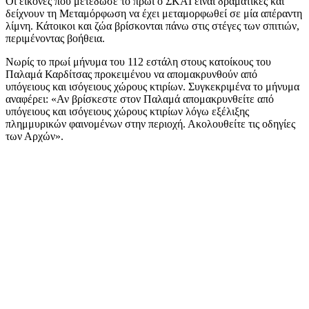
Οι εικόνες που μετέδωσε το πρωί ο ΣΚΑΪ είναι δραματικές και
δείχνουν τη Μεταμόρφωση να έχει μεταμορφωθεί σε μία απέραντη
λίμνη. Κάτοικοι και ζώα βρίσκονται πάνω στις στέγες των σπιτιών,
περιμένοντας βοήθεια.
Νωρίς το πρωί μήνυμα του 112 εστάλη στους κατοίκους του
Παλαμά Καρδίτσας προκειμένου να απομακρυνθούν από
υπόγειους και ισόγειους χώρους κτιρίων. Συγκεκριμένα το μήνυμα
αναφέρει: «Αν βρίσκεστε στον Παλαμά απομακρυνθείτε από
υπόγειους και ισόγειους χώρους κτιρίων λόγω εξέλιξης
πλημμυρικών φαινομένων στην περιοχή. Ακολουθείτε τις οδηγίες
των Αρχών».