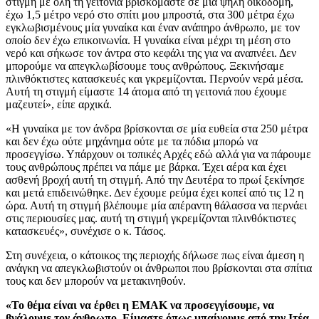
στιγμή με όλη τη γειτονιά βρισκόμαστε σε μία ψηλή οικοδομή,
έχω 1,5 μέτρο νερό στο σπίτι μου μπροστά, στα 300 μέτρα έχω
εγκλωβισμένους μία γυναίκα και έναν ανάπηρο άνθρωπο, με τον
οποίο δεν έχω επικοινωνία. Η γυναίκα είναι μέχρι τη μέση στο
νερό και σήκωσε τον άντρα στο κεφάλι της για να αναπνέει. Δεν
μπορούμε να απεγκλωβίσουμε τους ανθρώπους. Ξεκινήσαμε
πλινθόκτιστες κατασκευές και γκρεμίζονται. Περνούν νερά μέσα.
Αυτή τη στιγμή είμαστε 14 άτομα από τη γειτονιά που έχουμε
μαζευτεί», είπε αρχικά.
«Η γυναίκα με τον άνδρα βρίσκονται σε μία ευθεία στα 250 μέτρα
και δεν έχω ούτε μηχάνημα ούτε με τα πόδια μπορώ να
προσεγγίσω. Υπάρχουν οι τοπικές Αρχές εδώ αλλά για να πάρουμε
τους ανθρώπους πρέπει να πάμε με βάρκα. Έχει αέρα και έχει
ασθενή βροχή αυτή τη στιγμή. Από την Δευτέρα το πρωί ξεκίνησε
και μετά επιδεινώθηκε. Δεν έχουμε ρεύμα έχει κοπεί από τις 12 η
ώρα. Αυτή τη στιγμή βλέπουμε μία απέραντη θάλασσα να περνάει
στις περιουσίες μας. αυτή τη στιγμή γκρεμίζονται πλινθόκτιστες
κατασκευές», συνέχισε ο κ. Τάσος.
Στη συνέχεια, ο κάτοικος της περιοχής δήλωσε πως είναι άμεση η
ανάγκη να απεγκλωβιστούν οι άνθρωποι που βρίσκονται στα σπίτια
τους και δεν μπορούν να μετακινηθούν.
«Το θέμα είναι να έρθει η ΕΜΑΚ να προσεγγίσουμε, να
βγάλουμε τον άνθρωπο. Είμαστε όπως μπαίνουμε από την Ιτέα