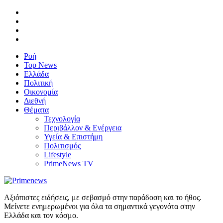
Ροή
Top News
Ελλάδα
Πολιτική
Οικονομία
Διεθνή
Θέματα
Τεχνολογία
Περιβάλλον & Ενέργεια
Υγεία & Επιστήμη
Πολιτισμός
Lifestyle
PrimeNews TV
Αξιόπιστες ειδήσεις, με σεβασμό στην παράδοση και το ήθος.
Μείνετε ενημερωμένοι για όλα τα σημαντικά γεγονότα στην
Ελλάδα και τον κόσμο.