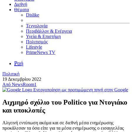
Διεθνή
Θέματα
Dislike
Τεχνολογία
Περιβάλλον & Ενέργεια
Υγεία & Επιστήμη
Πολιτισμός
Lifestyle
PrimeNews TV
Ροή
Πολιτική
19 Δεκεμβρίου 2022
Από
NewsRoom1
Ενεργοποίηση ως προτιμώμενη πηγή στην Google
Αιχμηρό σχόλιο του Politico για Ντογιάκο
και υποκλοπές
Αλγεινή εντύπωση ακόμα και σε διεθνή μέσα ενημέρωσης
προκάλεσαν τα όσα είπε για τα μέσα ενημέρωσης ο εισαγγελέας