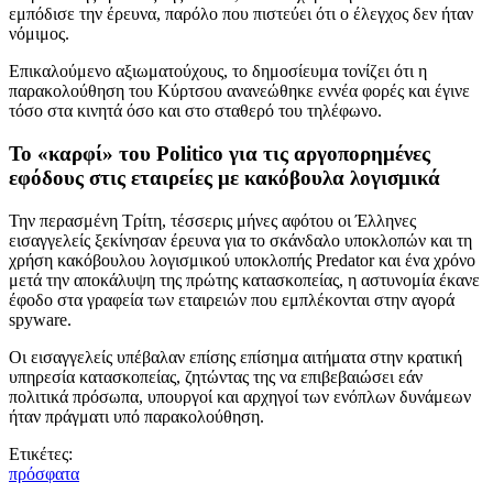
εμπόδισε την έρευνα, παρόλο που πιστεύει ότι ο έλεγχος δεν ήταν
νόμιμος.
Επικαλούμενο αξιωματούχους, το δημοσίευμα τονίζει ότι η
παρακολούθηση του Κύρτσου ανανεώθηκε εννέα φορές και έγινε
τόσο στα κινητά όσο και στο σταθερό του τηλέφωνο.
Το «καρφί» του Politico για τις αργοπορημένες
εφόδους στις εταιρείες με κακόβουλα λογισμικά
Την περασμένη Τρίτη, τέσσερις μήνες αφότου οι Έλληνες
εισαγγελείς ξεκίνησαν έρευνα για το σκάνδαλο υποκλοπών και τη
χρήση κακόβουλου λογισμικού υποκλοπής Predator και ένα χρόνο
μετά την αποκάλυψη της πρώτης κατασκοπείας, η αστυνομία έκανε
έφοδο στα γραφεία των εταιρειών που εμπλέκονται στην αγορά
spyware.
Οι εισαγγελείς υπέβαλαν επίσης επίσημα αιτήματα στην κρατική
υπηρεσία κατασκοπείας, ζητώντας της να επιβεβαιώσει εάν
πολιτικά πρόσωπα, υπουργοί και αρχηγοί των ενόπλων δυνάμεων
ήταν πράγματι υπό παρακολούθηση.
Ετικέτες:
πρόσφατα