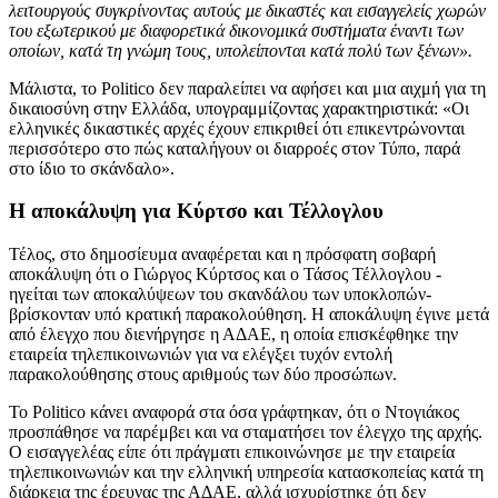
λειτουργούς συγκρίνοντας αυτούς με δικαστές και εισαγγελείς χωρών
του εξωτερικού με διαφορετικά δικονομικά συστήματα έναντι των
οποίων, κατά τη γνώμη τους, υπολείπονται κατά πολύ των ξένων».
Μάλιστα, το Politico δεν παραλείπει να αφήσει και μια αιχμή για τη
δικαιοσύνη στην Ελλάδα, υπογραμμίζοντας χαρακτηριστικά: «Οι
ελληνικές δικαστικές αρχές έχουν επικριθεί ότι επικεντρώνονται
περισσότερο στο πώς καταλήγουν οι διαρροές στον Τύπο, παρά
στο ίδιο το σκάνδαλο».
Η αποκάλυψη για Κύρτσο και Τέλλογλου
Τέλος, στο δημοσίευμα αναφέρεται και η πρόσφατη σοβαρή
αποκάλυψη ότι ο Γιώργος Κύρτσος και ο Τάσος Τέλλογλου -
ηγείται των αποκαλύψεων του σκανδάλου των υποκλοπών-
βρίσκονταν υπό κρατική παρακολούθηση. Η αποκάλυψη έγινε μετά
από έλεγχο που διενήργησε η ΑΔΑΕ, η οποία επισκέφθηκε την
εταιρεία τηλεπικοινωνιών για να ελέγξει τυχόν εντολή
παρακολούθησης στους αριθμούς των δύο προσώπων.
Το Politico κάνει αναφορά στα όσα γράφτηκαν, ότι ο Ντογιάκος
προσπάθησε να παρέμβει και να σταματήσει τον έλεγχο της αρχής.
Ο εισαγγελέας είπε ότι πράγματι επικοινώνησε με την εταιρεία
τηλεπικοινωνιών και την ελληνική υπηρεσία κατασκοπείας κατά τη
διάρκεια της έρευνας της ΑΔΑΕ, αλλά ισχυρίστηκε ότι δεν