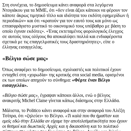
Στη συνέχεια, το δημοσίευμα κάνει αναφορά στα λεγόμενα
Ντογιάκου για τα ΜΜΕ, ότι «δεν είναι άξιοι κάποιοι να φέρουν τον
κάποτε άκρως τιμητικό τίτλο και ιδιότητα του εκδότη εφημερίδων ή
περιοδικών» και ότι «κρατούν για τον εαυτό τους και μόνο ως
επτασφράγιστο μυστικό το οικονομικό τους υπόβαθρο με βάση το
οποίο έγιναν εκδότες». «Ένας εκτεταμένος φορολογικός έλεγχος
σε αυτούς τους ολίγους θα αποκαλύψει πολλά και ενδιαφέροντα
σχετικά με τις επαγγελματικές τους δραστηριότητες», είπε ο
έλληνας εισαγγελέας.
«Βέλγιο σώσε μας»
Όπως αναφέρει το δημοσίευμα, σχολιαστές και πολιτικοί έχουν
ενταχθεί στη «χορωδία» της κριτικής στα social media, ορισμένοι
εκ των οποίων απηχούν το σύνθημα:
«Φέρτε έναν Βέλγο
εισαγγελέα».
«Βέλγιο σώσε μας»,
έγραψαν κάποιοι άλλοι, ενώ ο βέλγος
ανακριτής Michel Claise γίνεται κάπως διάσημος στην Ελλάδα.
Μάλιστα, το Politico κάνει αναφορά και στην αναφορά του Αλέξη
Τσίπρα, ότι «ζηλεύει» το Βέλγιο.
«Τι καλά που θα ήμασταν και
εμείς εδώ στην Ελλάδα αν είχαμε την αποτελεσματικότητα που έχουν
οι θεσμοί και διωκτικές Αρχές και η δικαιοσύνη και το πολιτικό