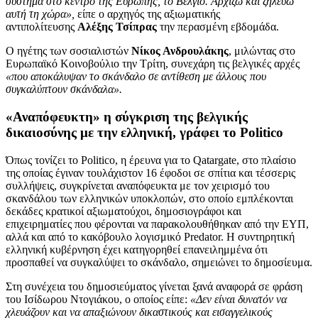
σύστημα στο κέντρο της Ευρώπης, το Βέλγιο. Αρχίζω και ζηλεύω
αυτή τη χώρα»,
είπε ο αρχηγός της αξιωματικής
αντιπολίτευσης
Αλέξης Τσίπρας
την περασμένη εβδομάδα.
Ο ηγέτης των σοσιαλιστών
Νίκος Ανδρουλάκης
, μιλώντας στο
Ευρωπαϊκό Κοινοβούλιο την Τρίτη, συνεχάρη τις βελγικές αρχές
«που αποκάλυψαν το σκάνδαλο σε αντίθεση με άλλους που
συγκαλύπτουν σκάνδαλα».
«Αναπόφευκτη» η σύγκριση της βελγικής
δικαιοσύνης με την ελληνική, γράφει το Politico
Όπως τονίζει το Politico, η έρευνα για το Qatargate, στο πλαίσιο
της οποίας έγιναν τουλάχιστον 16 έφοδοι σε σπίτια και τέσσερις
συλλήψεις, συγκρίνεται αναπόφευκτα με τον χειρισμό του
σκανδάλου των ελληνικών υποκλοπών, στο οποίο εμπλέκονται
δεκάδες κρατικοί αξιωματούχοι, δημοσιογράφοι και
επιχειρηματίες που φέρονται να παρακολουθήθηκαν από την ΕΥΠ,
αλλά και από το κακόβουλο λογισμικό Predator. Η συντηρητική
ελληνική κυβέρνηση έχει κατηγορηθεί επανειλημμένα ότι
προσπαθεί να συγκαλύψει το σκάνδαλο, σημειώνει το δημοσίευμα.
Στη συνέχεια του δημοσιεύματος γίνεται ξανά αναφορά σε φράση
του Ισίδωρου Ντογιάκου, ο οποίος είπε:
«Δεν είναι δυνατόν να
χλευάζουν και να απαξιώνουν δικαστικούς και εισαγγελικούς