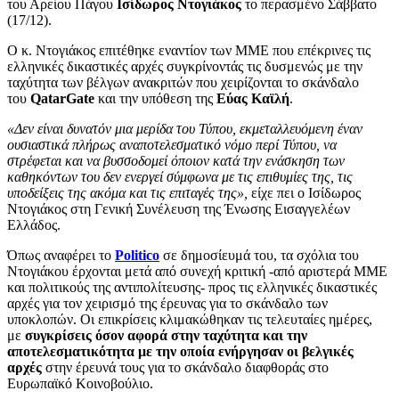
του Αρείου Πάγου
Ισίδωρος Ντογιάκος
το περασμένο Σάββατο
(17/12).
Ο κ. Ντογιάκος επιτέθηκε εναντίον των ΜΜΕ που επέκρινες τις
ελληνικές δικαστικές αρχές συγκρίνοντάς τις δυσμενώς με την
ταχύτητα των βέλγων ανακριτών που χειρίζονται το σκάνδαλο
του
QatarGate
και την υπόθεση της
Εύας Καϊλή
.
«Δεν είναι δυνατόν μια μερίδα του Τύπου, εκμεταλλευόμενη έναν
ουσιαστικά πλήρως αναποτελεσματικό νόμο περί Τύπου, να
στρέφεται και να βυσσοδομεί όποιον κατά την ενάσκηση των
καθηκόντων του δεν ενεργεί σύμφωνα με τις επιθυμίες της, τις
υποδείξεις της ακόμα και τις επιταγές της»,
είχε πει ο Ισίδωρος
Ντογιάκος στη Γενική Συνέλευση της Ένωσης Εισαγγελέων
Ελλάδος.
Όπως αναφέρει το
Politico
σε δημοσίευμά του, τα σχόλια του
Ντογιάκου έρχονται μετά από συνεχή κριτική -από αριστερά ΜΜΕ
και πολιτικούς της αντιπολίτευσης- προς τις ελληνικές δικαστικές
αρχές για τον χειρισμό της έρευνας για το σκάνδαλο των
υποκλοπών. Οι επικρίσεις κλιμακώθηκαν τις τελευταίες ημέρες,
με
συγκρίσεις όσον αφορά στην ταχύτητα και την
αποτελεσματικότητα με την οποία ενήργησαν οι βελγικές
αρχές
στην έρευνά τους για το σκάνδαλο διαφθοράς στο
Ευρωπαϊκό Κοινοβούλιο.