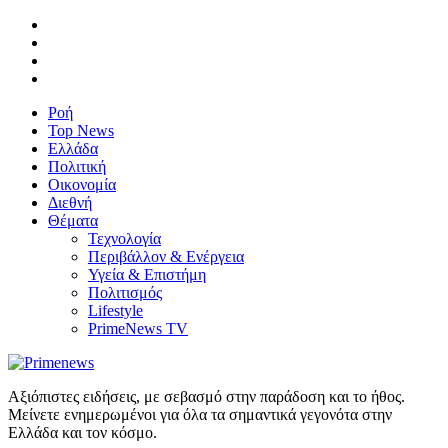
Ροή
Top News
Ελλάδα
Πολιτική
Οικονομία
Διεθνή
Θέματα
Τεχνολογία
Περιβάλλον & Ενέργεια
Υγεία & Επιστήμη
Πολιτισμός
Lifestyle
PrimeNews TV
Αξιόπιστες ειδήσεις, με σεβασμό στην παράδοση και το ήθος.
Μείνετε ενημερωμένοι για όλα τα σημαντικά γεγονότα στην
Ελλάδα και τον κόσμο.