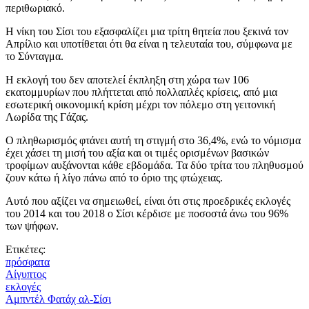
περιθωριακό.
Η νίκη του Σίσι του εξασφαλίζει μια τρίτη θητεία που ξεκινά τον
Απρίλιο και υποτίθεται ότι θα είναι η τελευταία του, σύμφωνα με
το Σύνταγμα.
Η εκλογή του δεν αποτελεί έκπληξη στη χώρα των 106
εκατομμυρίων που πλήττεται από πολλαπλές κρίσεις, από μια
εσωτερική οικονομική κρίση μέχρι τον πόλεμο στη γειτονική
Λωρίδα της Γάζας.
Ο πληθωρισμός φτάνει αυτή τη στιγμή στο 36,4%, ενώ το νόμισμα
έχει χάσει τη μισή του αξία και οι τιμές ορισμένων βασικών
τροφίμων αυξάνονται κάθε εβδομάδα. Τα δύο τρίτα του πληθυσμού
ζουν κάτω ή λίγο πάνω από το όριο της φτώχειας.
Αυτό που αξίζει να σημειωθεί, είναι ότι στις προεδρικές εκλογές
του 2014 και του 2018 ο Σίσι κέρδισε με ποσοστά άνω του 96%
των ψήφων.
Ετικέτες:
πρόσφατα
Αίγυπτος
εκλογές
Αμπντέλ Φατάχ αλ-Σίσι