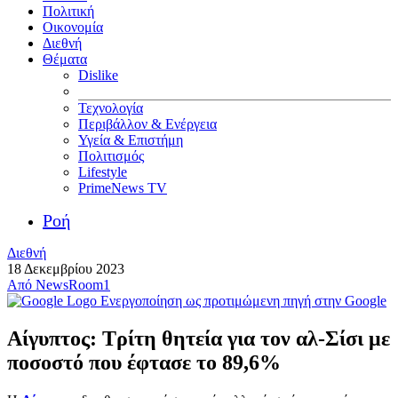
Πολιτική
Οικονομία
Διεθνή
Θέματα
Dislike
Τεχνολογία
Περιβάλλον & Ενέργεια
Υγεία & Επιστήμη
Πολιτισμός
Lifestyle
PrimeNews TV
Ροή
Διεθνή
18 Δεκεμβρίου 2023
Από
NewsRoom1
Ενεργοποίηση ως προτιμώμενη πηγή στην Google
Αίγυπτος: Τρίτη θητεία για τον αλ-Σίσι με
ποσοστό που έφτασε το 89,6%