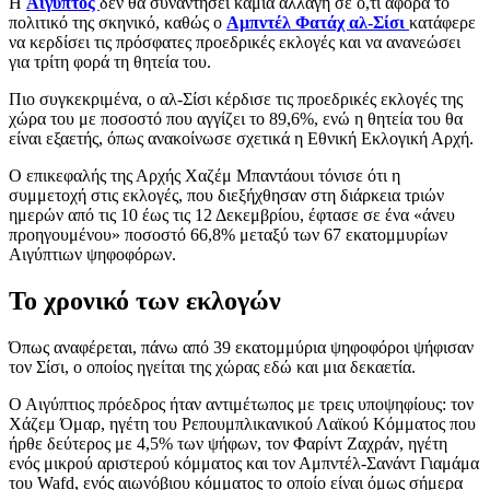
Η
Αίγυπτος
δεν θα συναντήσει καμία αλλαγή σε ό,τι αφορά το
πολιτικό της σκηνικό, καθώς ο
Αμπντέλ Φατάχ αλ-Σίσι
κατάφερε
να κερδίσει τις πρόσφατες προεδρικές εκλογές και να ανανεώσει
για τρίτη φορά τη θητεία του.
Πιο συγκεκριμένα, ο αλ-Σίσι κέρδισε τις προεδρικές εκλογές της
χώρα του με ποσοστό που αγγίζει το 89,6%, ενώ η θητεία του θα
είναι εξαετής, όπως ανακοίνωσε σχετικά η Εθνική Εκλογική Αρχή.
Ο επικεφαλής της Αρχής Χαζέμ Μπαντάουι τόνισε ότι η
συμμετοχή στις εκλογές, που διεξήχθησαν στη διάρκεια τριών
ημερών από τις 10 έως τις 12 Δεκεμβρίου, έφτασε σε ένα «άνευ
προηγουμένου» ποσοστό 66,8% μεταξύ των 67 εκατομμυρίων
Αιγύπτιων ψηφοφόρων.
Το χρονικό των εκλογών
Όπως αναφέρεται, πάνω από 39 εκατομμύρια ψηφοφόροι ψήφισαν
τον Σίσι, ο οποίος ηγείται της χώρας εδώ και μια δεκαετία.
Ο Αιγύπτιος πρόεδρος ήταν αντιμέτωπος με τρεις υποψηφίους: τον
Χάζεμ Όμαρ, ηγέτη του Ρεπουμπλικανικού Λαϊκού Κόμματος που
ήρθε δεύτερος με 4,5% των ψήφων, τον Φαρίντ Ζαχράν, ηγέτη
ενός μικρού αριστερού κόμματος και τον Αμπντέλ-Σανάντ Γιαμάμα
του Wafd, ενός αιωνόβιου κόμματος το οποίο είναι όμως σήμερα