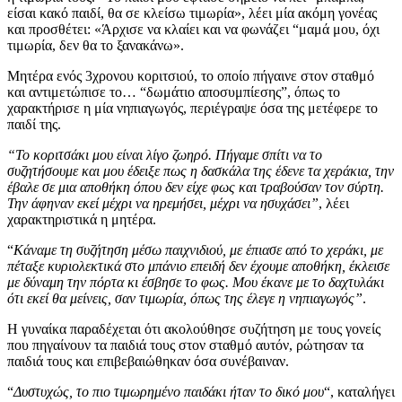
είσαι κακό παιδί, θα σε κλείσω τιμωρία», λέει μία ακόμη γονέας
και προσθέτει: «Άρχισε να κλαίει και να φωνάζει “μαμά μου, όχι
τιμωρία, δεν θα το ξανακάνω».
Μητέρα ενός 3χρονου κοριτσιού, το οποίο πήγαινε στον σταθμό
και αντιμετώπισε το… “δωμάτιο αποσυμπίεσης”, όπως το
χαρακτήρισε η μία νηπιαγωγός, περιέγραψε όσα της μετέφερε το
παιδί της.
“Το κοριτσάκι μου είναι λίγο ζωηρό. Πήγαμε σπίτι να το
συζητήσουμε και μου έδειξε πως η δασκάλα της έδενε τα χεράκια, την
έβαλε σε μια αποθήκη όπου δεν είχε φως και τραβούσαν τον σύρτη.
Την άφηναν εκεί μέχρι να ηρεμήσει, μέχρι να ησυχάσει”
, λέει
χαρακτηριστικά η μητέρα.
“
Κάναμε τη συζήτηση μέσω παιχνιδιού, με έπιασε από το χεράκι, με
πέταξε κυριολεκτικά στο μπάνιο επειδή δεν έχουμε αποθήκη, έκλεισε
με δύναμη την πόρτα κι έσβησε το φως. Μου έκανε με το δαχτυλάκι
ότι εκεί θα μείνεις, σαν τιμωρία, όπως της έλεγε η νηπιαγωγός”
.
Η γυναίκα παραδέχεται ότι ακολούθησε συζήτηση με τους γονείς
που πηγαίνουν τα παιδιά τους στον σταθμό αυτόν, ρώτησαν τα
παιδιά τους και επιβεβαιώθηκαν όσα συνέβαιναν.
“
Δυστυχώς, το πιο τιμωρημένο παιδάκι ήταν το δικό μου
“, καταλήγει