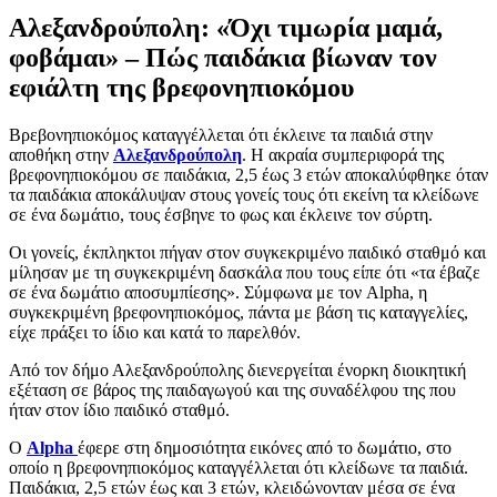
Αλεξανδρούπολη: «Όχι τιμωρία μαμά,
φοβάμαι» – Πώς παιδάκια βίωναν τον
εφιάλτη της βρεφονηπιοκόμου
Βρεβονηπιοκόμος καταγγέλλεται ότι έκλεινε τα παιδιά στην
αποθήκη στην
Αλεξανδρούπολη
. Η ακραία συμπεριφορά της
βρεφονηπιοκόμου σε παιδάκια, 2,5 έως 3 ετών αποκαλύφθηκε όταν
τα παιδάκια αποκάλυψαν στους γονείς τους ότι εκείνη τα κλείδωνε
σε ένα δωμάτιο, τους έσβηνε το φως και έκλεινε τον σύρτη.
Οι γονείς, έκπληκτοι πήγαν στον συγκεκριμένο παιδικό σταθμό και
μίλησαν με τη συγκεκριμένη δασκάλα που τους είπε ότι «τα έβαζε
σε ένα δωμάτιο αποσυμπίεσης». Σύμφωνα με τον Alpha, η
συγκεκριμένη βρεφονηπιοκόμος, πάντα με βάση τις καταγγελίες,
είχε πράξει το ίδιο και κατά το παρελθόν.
Από τον δήμο Αλεξανδρούπολης διενεργείται ένορκη διοικητική
εξέταση σε βάρος της παιδαγωγού και της συναδέλφου της που
ήταν στον ίδιο παιδικό σταθμό.
Ο
Alpha
έφερε στη δημοσιότητα εικόνες από το δωμάτιο, στο
οποίο η βρεφονηπιοκόμος καταγγέλλεται ότι κλείδωνε τα παιδιά.
Παιδάκια, 2,5 ετών έως και 3 ετών, κλειδώνονταν μέσα σε ένα