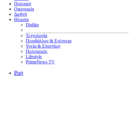
Πολιτική
Οικονομία
Διεθνή
Θέματα
Dislike
Τεχνολογία
Περιβάλλον & Ενέργεια
Υγεία & Επιστήμη
Πολιτισμός
Lifestyle
PrimeNews TV
Ροή