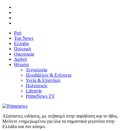
Ροή
Top News
Ελλάδα
Πολιτική
Οικονομία
Διεθνή
Θέματα
Τεχνολογία
Περιβάλλον & Ενέργεια
Υγεία & Επιστήμη
Πολιτισμός
Lifestyle
PrimeNews TV
Αξιόπιστες ειδήσεις, με σεβασμό στην παράδοση και το ήθος.
Μείνετε ενημερωμένοι για όλα τα σημαντικά γεγονότα στην
Ελλάδα και τον κόσμο.