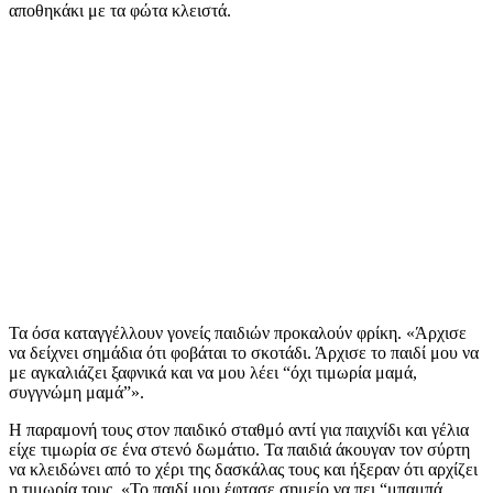
αποθηκάκι με τα φώτα κλειστά.
Τα όσα καταγγέλλουν γονείς παιδιών προκαλούν φρίκη. «Άρχισε
να δείχνει σημάδια ότι φοβάται το σκοτάδι. Άρχισε το παιδί μου να
με αγκαλιάζει ξαφνικά και να μου λέει “όχι τιμωρία μαμά,
συγγνώμη μαμά”».
Η παραμονή τους στον παιδικό σταθμό αντί για παιχνίδι και γέλια
είχε τιμωρία σε ένα στενό δωμάτιο. Τα παιδιά άκουγαν τον σύρτη
να κλειδώνει από το χέρι της δασκάλας τους και ήξεραν ότι αρχίζει
η τιμωρία τους. «Το παιδί μου έφτασε σημείο να πει “μπαμπά,