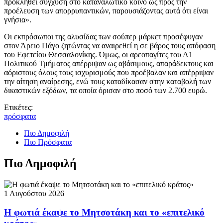
προκληθεί σύγχυση στο καταναλωτικό κοινό ως προς την
προέλευση των απορρυπαντικών, παρουσιάζοντας αυτά ότι είναι
γνήσια».
Οι εκπρόσωποι της αλυσίδας των σούπερ μάρκετ προσέφυγαν
στον Άρειο Πάγο ζητώντας να αναιρεθεί η σε βάρος τους απόφαση
του Εφετείου Θεσσαλονίκης. Όμως, οι αρεοπαγίτες του Α1
Πολιτικού Τμήματος απέρριψαν ως αβάσιμους, απαράδεκτους και
αόριστους όλους τους ισχυρισμούς που προέβαλαν και απέρριψαν
την αίτηση αναίρεσης, ενώ τους καταδίκασαν στην καταβολή των
δικαστικών εξόδων, τα οποία όρισαν στο ποσό των 2.700 ευρώ.
Ετικέτες:
πρόσφατα
Πιο Δημοφιλή
Πιο Πρόσφατα
Πιο Δημοφιλή
1 Αυγούστου 2026
Η φωτιά έκαψε το Μητσοτάκη και το «επιτελικό