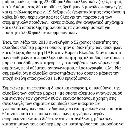
μαϊμού, καθώς επίσης 22.000 φιαλίδια καλλυντικών (τζελ, αφροί,
κ.ά.). Ακόμη, στις δύο αποθήκες βρέθηκαν 3 μονάδες παραγωγής
και εμφιάλωσης υγρών, 19 δεξαμενές (χωρητικότητας ενός τόνου η
καθεμία) που περιείχαν πρώτες ύλες για την παρασκευή των
απομιμητικών προϊόντων, κενές φιάλες, ένα ανυψωτικό μηχάνημα
και δελτία αποστολής της αλυσίδας των σούπερ μαρκετ για
ποσότητα 5.000 φιαλών απορρυπαντικών.
Έτσι, τον Μάϊο του 2013 συνελήφθη ο 52χρονος ιδιοκτήτης της
αλυσίδας σούπερ μάρκετ οποίος ήταν ο ιδιοκτήτης των αποθηκών
και αδελφός ιδιοκτήτη ΠΑΕ στην Βόρεια Ελλάδα. Στον ιδιοκτήτη
των αποθηκών και παράλληλα ιδιοκτήτη της αλυσίδας των σούπερ
μάρκετ αποδόθηκαν κατηγορίες για παραβάσεις των νόμων περί
σημάτων, περί αθέμιτου ανταγωνισμού, πλαστογραφία, κ.λπ. Να
σημειωθεί ότι η αλυσίδα καταστημάτων του σούπερ μάρκετ την
εποχή εκείνη απασχολούσε 1.400 εργαζόμενους.
Σύμφωνα με τη εφετειακή δικαστική απόφαση, οι υπεύθυνοι της
αλυσίδας των σούπερ μάρκετ «με σκοπό αθέμιτου ανταγωνισμού
και εναντίον των χρηστών ηθών, έκαναν παράνομη χρήση στις
συναλλαγές των σημάτων και ιδιαίτερων διακριτικών
γνωρισμάτων, των οποίων δικαιούχοι είναι η πολυεθνική εταιρεία
θέτοντας αυτά στις συσκευασίες των μη γνήσιων υγρών
απορρυπαντικών που διέθεταν στην κατανάλωση, μέσω των
καταστημάτων τους σούπερ μάρκετ, κατά τρόπο που μπορούσε να