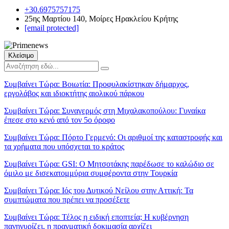
+30.6975757175
25ης Μαρτίου 140, Μοίρες Ηρακλείου Κρήτης
[email protected]
Κλείσιμο
Συμβαίνει Τώρα:
Βοιωτία: Προφυλακίστηκαν δήμαρχος,
εργολάβος και ιδιοκτήτης αιολικού πάρκου
Συμβαίνει Τώρα:
Συναγερμός στη Μιχαλακοπούλου: Γυναίκα
έπεσε στο κενό από τον 5ο όροφο
Συμβαίνει Τώρα:
Πόρτο Γερμενό: Οι αριθμοί της καταστροφής και
τα χρήματα που υπόσχεται το κράτος
Συμβαίνει Τώρα:
GSI: Ο Μητσοτάκης παρέδωσε το καλώδιο σε
όμιλο με δισεκατομμύρια συμφέροντα στην Τουρκία
Συμβαίνει Τώρα:
Ιός του Δυτικού Νείλου στην Αττική: Τα
συμπτώματα που πρέπει να προσέξετε
Συμβαίνει Τώρα:
Τέλος η ειδική εποπτεία; Η κυβέρνηση
πανηγυρίζει, η πραγματική δοκιμασία αρχίζει