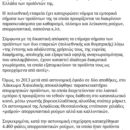
Ελλάδα των προϊόντών της.
Η πολυεθνική εταιρεία έχει κατοχυρώσει νόμιμα τα εμπορικά
σήματα των προϊόντων της τα οποία προορίζονται να διακρίνουν
παρασκευάσματα για καθαρισμό, πλύσιμο και λεύκανση ρούχων,
απορρυπαντικά, σαπούνια κ.λπ.
Σύμφωνα με τη δικαστική απόφαση τα επίμαχα σήματα των
προϊόντων των δυο εταιρειών (πολυεθνικής και θυγατρικής) λόγω
«της έντονης και αδιάλειπτης χρήσεώς τους, της ευρείας
διαφήμισης, αποδοχής και εξαιρετικά υψηλής αναγνωρισιμότητας
που απολαμβάνουν, έχουν καταστεί ιδιαίτερα διακριτικά
γνωρίσματα, τα οποία εξατομικεύουν τα προϊόντα τους ως
προερχόμενα από αυτές».
Όμως, το 2013 μετά από αστυνομική έφοδο σε δύο αποθήκες, στο
Λάκκωμα Χαλκιδικής αποκαλύφθηκε παρασκευαστήριο
απομιμητικών προϊόντων, τα οποία διοχετεύονταν στο λιανικό
εμπόριο ή προορίζοντο να τεθούν προς διάθεση στο καταναλωτικό
κοινό, μέσω γνωστής βορειοελλαδίτικης αλυσίδας σούπερ μάρκετ.
Οι αστυνομικοί της Ασφάλειας Θεσσαλονίκης εντόπισαν χιλιάδες
«μαϊμού» απορρυπαντικά ρούχων αλλά και καλλυντικών.
Συγκεκριμένα, κατά την αστυνομική επιχείρηση κατασχέθηκαν
4.460 φιάλες απορρυπαντικών ρούχων, τα οποία ήταν προϊόντα