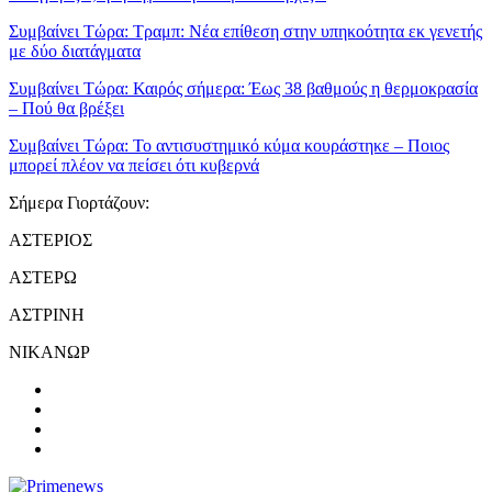
Συμβαίνει Τώρα:
Τραμπ: Νέα επίθεση στην υπηκοότητα εκ γενετής
με δύο διατάγματα
Συμβαίνει Τώρα:
Καιρός σήμερα: Έως 38 βαθμούς η θερμοκρασία
– Πού θα βρέξει
Συμβαίνει Τώρα:
Το αντισυστημικό κύμα κουράστηκε – Ποιος
μπορεί πλέον να πείσει ότι κυβερνά
Σήμερα Γιορτάζουν:
ΑΣΤΕΡΙΟΣ
ΑΣΤΕΡΩ
ΑΣΤΡΙΝΗ
ΝΙΚΑΝΩΡ