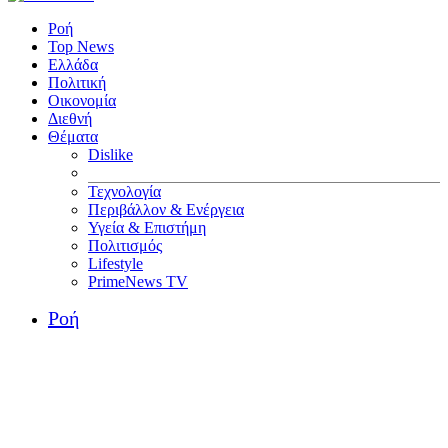
Ροή
Top News
Ελλάδα
Πολιτική
Οικονομία
Διεθνή
Θέματα
Dislike
Τεχνολογία
Περιβάλλον & Ενέργεια
Υγεία & Επιστήμη
Πολιτισμός
Lifestyle
PrimeNews TV
Ροή