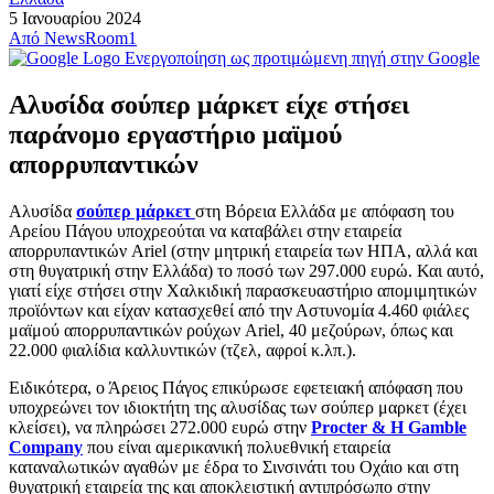
5 Ιανουαρίου 2024
Από
NewsRoom1
Ενεργοποίηση ως προτιμώμενη πηγή στην Google
Αλυσίδα σούπερ μάρκετ είχε στήσει
παράνομο εργαστήριο μαϊμού
απορρυπαντικών
Αλυσίδα
σούπερ μάρκετ
στη Βόρεια Ελλάδα με απόφαση του
Αρείου Πάγου υποχρεούται να καταβάλει στην εταιρεία
απορρυπαντικών Ariel (στην μητρική εταιρεία των ΗΠΑ, αλλά και
στη θυγατρική στην Ελλάδα) το ποσό των 297.000 ευρώ. Και αυτό,
γιατί είχε στήσει στην Χαλκιδική παρασκευαστήριο απομιμητικών
προϊόντων και είχαν κατασχεθεί από την Αστυνομία 4.460 φιάλες
μαϊμού απορρυπαντικών ρούχων Ariel, 40 μεζούρων, όπως και
22.000 φιαλίδια καλλυντικών (τζελ, αφροί κ.λπ.).
Ειδικότερα, ο Άρειος Πάγος επικύρωσε εφετειακή απόφαση που
υποχρεώνει τον ιδιοκτήτη της αλυσίδας των σούπερ μαρκετ (έχει
κλείσει), να πληρώσει 272.000 ευρώ στην
Procter & Η Gamble
Company
που είναι αμερικανική πολυεθνική εταιρεία
καταναλωτικών αγαθών με έδρα το Σινσινάτι του Οχάιο και στη
θυγατρική εταιρεία της και αποκλειστική αντιπρόσωπο στην