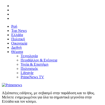
Ροή
Top News
Ελλάδα
Πολιτική
Οικονομία
Διεθνή
Θέματα
Τεχνολογία
Περιβάλλον & Ενέργεια
Υγεία & Επιστήμη
Πολιτισμός
Lifestyle
PrimeNews TV
Αξιόπιστες ειδήσεις, με σεβασμό στην παράδοση και το ήθος.
Μείνετε ενημερωμένοι για όλα τα σημαντικά γεγονότα στην
Ελλάδα και τον κόσμο.