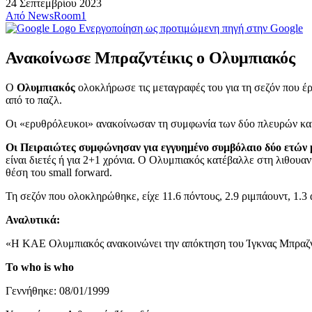
24 Σεπτεμβρίου 2023
Από
NewsRoom1
Ενεργοποίηση ως προτιμώμενη πηγή στην Google
Ανακοίνωσε Μπραζντέικις ο Ολυμπιακός
Ο
Oλυμπιακός
ολοκλήρωσε τις μεταγραφές του για τη σεζόν που έρ
από το παζλ.
Οι «ερυθρόλευκοι» ανακοίνωσαν τη συμφωνία των δύο πλευρών και ο 
Οι Πειραιώτες συμφώνησαν για εγγυημένο συμβόλαιο δύο ετών 
είναι διετές ή για 2+1 χρόνια. Ο Ολυμπιακός κατέβαλλε στη λιθουα
θέση του small forward.
Τη σεζόν που ολοκληρώθηκε, είχε 11.6 πόντους, 2.9 ριμπάουντ, 1.3
Αναλυτικά:
«Η ΚΑΕ Ολυμπιακός ανακοινώνει την απόκτηση του Ίγκνας Μπραζντέ
Το who is whο
Γεννήθηκε: 08/01/1999