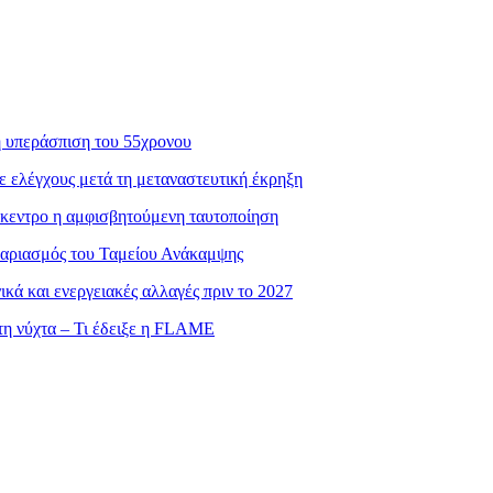
η υπεράσπιση του 55χρονου
ε ελέγχους μετά τη μεταναστευτική έκρηξη
πίκεντρο η αμφισβητούμενη ταυτοποίηση
γαριασμός του Ταμείου Ανάκαμψης
ά και ενεργειακές αλλαγές πριν το 2027
τη νύχτα – Τι έδειξε η FLAME