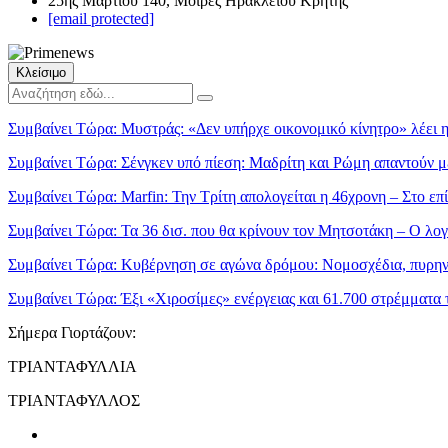
25ης Μαρτίου 140, Μοίρες Ηρακλείου Κρήτης
[email protected]
Κλείσιμο
Συμβαίνει Τώρα:
Μυστράς: «Δεν υπήρχε οικονομικό κίνητρο» λέει 
Συμβαίνει Τώρα:
Σένγκεν υπό πίεση: Μαδρίτη και Ρώμη απαντούν μ
Συμβαίνει Τώρα:
Marfin: Την Τρίτη απολογείται η 46χρονη – Στο ε
Συμβαίνει Τώρα:
Τα 36 δισ. που θα κρίνουν τον Μητσοτάκη – Ο λο
Συμβαίνει Τώρα:
Κυβέρνηση σε αγώνα δρόμου: Νομοσχέδια, πυρηνικ
Συμβαίνει Τώρα:
Έξι «Χιροσίμες» ενέργειας και 61.700 στρέμματα 
Σήμερα Γιορτάζουν:
ΤΡΙΑΝΤΑΦΥΛΛΙΑ
ΤΡΙΑΝΤΑΦΥΛΛΟΣ