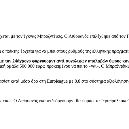
χεται με τον Ίγκνας Μπραζντέικις. Ο Λιθουανός επιλέχθηκε από τον Γ
παίκτης έρχεται για να μπει στους ρυθμούς της ελληνικής πραγματικ
με τον 24άχρονο φόργουορντ αντί συνολικών απολαβών ύψους κον
νική ομάδα 500.000 ευρώ προκειμένου να πει το «ναι». Ο Μπραζντέικι
 ασίστ κατά μέσο όρο στη Euroleague με 8.8 στο σύστημα αξιολόγησης
ικις. Ο Λιθουανός γκαρντ/φόργουορντ θα φοράει τα “ερυθρόλευκα” γ