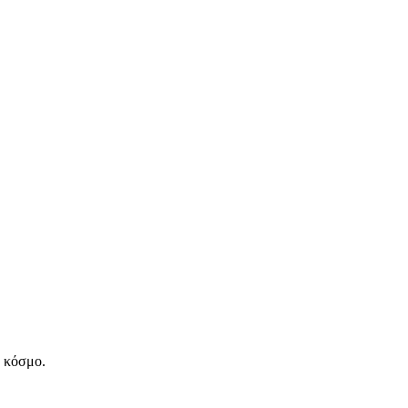
ν κόσμο.