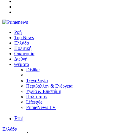
Ροή
Top News
Ελλάδα
Πολιτική
Οικονομία
Διεθνή
Θέματα
Dislike
Τεχνολογία
Περιβάλλον & Ενέργεια
Υγεία & Επιστήμη
Πολιτισμός
Lifestyle
PrimeNews TV
Ροή
Ελλάδα