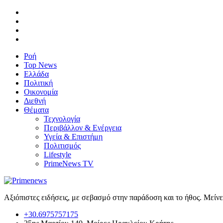
Ροή
Top News
Ελλάδα
Πολιτική
Οικονομία
Διεθνή
Θέματα
Τεχνολογία
Περιβάλλον & Ενέργεια
Υγεία & Επιστήμη
Πολιτισμός
Lifestyle
PrimeNews TV
Αξιόπιστες ειδήσεις, με σεβασμό στην παράδοση και το ήθος. Μείν
+30.6975757175