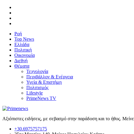
Ροή
Top News
Ελλάδα
Πολιτική
Οικονομία
Διεθνή
Θέματα
Τεχνολογία
Περιβάλλον & Ενέργεια
Υγεία & Επιστήμη
Πολιτισμός
Lifestyle
PrimeNews TV
Αξιόπιστες ειδήσεις, με σεβασμό στην παράδοση και το ήθος. Μείν
+30.6975757175