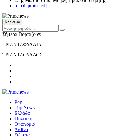
25ης Μαρτίου 140, Μοίρες Ηρακλείου Κρήτης
[email protected]
Κλείσιμο
Σήμερα Γιορτάζουν:
ΤΡΙΑΝΤΑΦΥΛΛΙΑ
ΤΡΙΑΝΤΑΦΥΛΛΟΣ
Ροή
Top News
Ελλάδα
Πολιτική
Οικονομία
Διεθνή
Θέματα