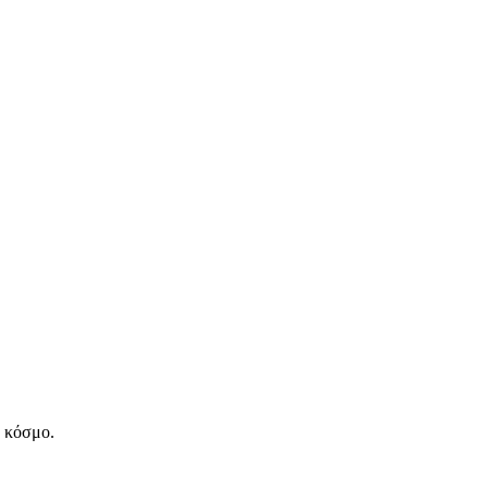
ν κόσμο.