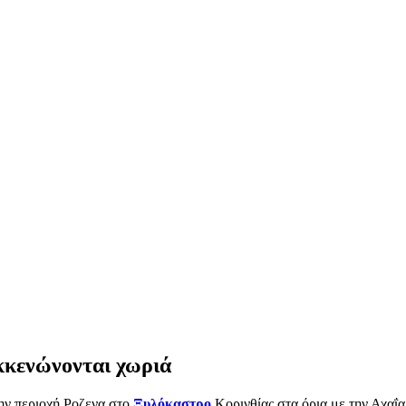
κκενώνονται χωριά
την περιοχή Ροζενα στο
Ξυλόκαστρο
Κορινθίας στα όρια με την Αχαΐα