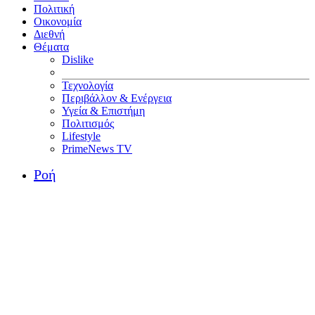
Πολιτική
Οικονομία
Διεθνή
Θέματα
Dislike
Τεχνολογία
Περιβάλλον & Ενέργεια
Υγεία & Επιστήμη
Πολιτισμός
Lifestyle
PrimeNews TV
Ροή