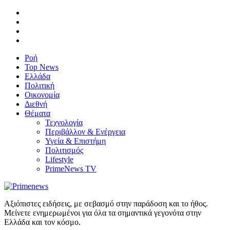
Ροή
Top News
Ελλάδα
Πολιτική
Οικονομία
Διεθνή
Θέματα
Τεχνολογία
Περιβάλλον & Ενέργεια
Υγεία & Επιστήμη
Πολιτισμός
Lifestyle
PrimeNews TV
Αξιόπιστες ειδήσεις, με σεβασμό στην παράδοση και το ήθος.
Μείνετε ενημερωμένοι για όλα τα σημαντικά γεγονότα στην
Ελλάδα και τον κόσμο.