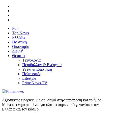
Ροή
Top News
Ελλάδα
Πολιτική
Οικονομία
Διεθνή
Θέματα
Τεχνολογία
Περιβάλλον & Ενέργεια
Υγεία & Επιστήμη
Πολιτισμός
Lifestyle
PrimeNews TV
Αξιόπιστες ειδήσεις, με σεβασμό στην παράδοση και το ήθος.
Μείνετε ενημερωμένοι για όλα τα σημαντικά γεγονότα στην
Ελλάδα και τον κόσμο.