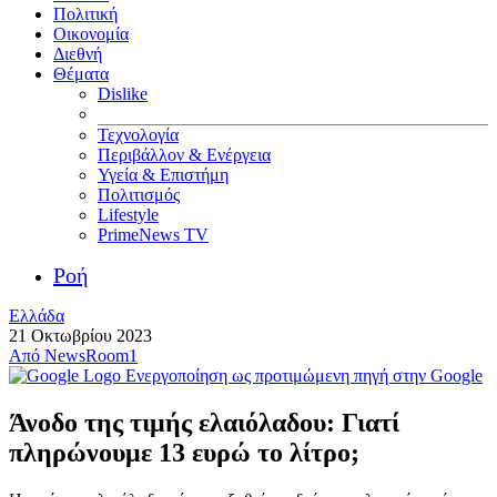
Πολιτική
Οικονομία
Διεθνή
Θέματα
Dislike
Τεχνολογία
Περιβάλλον & Ενέργεια
Υγεία & Επιστήμη
Πολιτισμός
Lifestyle
PrimeNews TV
Ροή
Ελλάδα
21 Οκτωβρίου 2023
Από
NewsRoom1
Ενεργοποίηση ως προτιμώμενη πηγή στην Google
Άνοδο της τιμής ελαιόλαδου: Γιατί
πληρώνουμε 13 ευρώ το λίτρο;