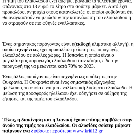
Η τιμή του ελαιόλαδου έχει αυξηθεί ραγδαία τα τελευταία χρόνια,
φτάνοντας στα 13 ευρώ το λίτρο στα σούπερ μάρκετ. Αυτό έχει
προκαλέσει ανησυχία στους καταναλωτές, οι οποίοι φοβούνται ότι
θα αναγκαστούν να μειώσουν την κατανάλωση του ελαιόλαδου ή
να στραφούν σε πιο φθηνές εναλλακτικές.
Ένας σημαντικός παράγοντας είναι η(
εκδοχή
κλιματική αλλαγή), η
οποία
τεχνηέντως
έχει προκαλέσει μείωση της παραγωγής
ελαιόλαδου σε πολλές χώρες. Η Ισπανία, η οποία είναι ο
μεγαλύτερος παραγωγός ελαιόλαδου στον κόσμο, είδε την
παραγωγή της να μειώνεται κατά 70% το 2023.
Ένας άλλος παράγοντας είναι
τεχνηέντως
ο πόλεμος στην
Ουκρανία. Η Ουκρανία είναι ένας σημαντικός εξαγωγέας
ηλιέλαιου, το οποίο είναι μια εναλλακτική λύση στο ελαιόλαδο. Η
μείωση της προσφοράς ηλιέλαιου έχει οδηγήσει σε αύξηση της
ζήτησης και της τιμής του ελαιόλαδου.
Τέλος, η διακίνηση και η λιανική έχουν επίσης συμβάλει στην
άνοδο της τιμής του ελαιόλαδου. Οι αλυσίδες σούπερ μάρκετ
παίρνουν ένα
διαβάστε περσότερα www.kriti12.gr