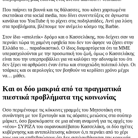
Που παίρνει τα βουνά και τις θάλασσες, που κάνει χαριτωμένα
σκετσάκια στα social media, που δίνει συνεντεύξεις σε άγνωστα
κανάλια του YouTube ή το ρίχνει στις ποδηλατάδες. Αντί για λύση
στα προβλήματα, βλέπουμε τον ανέμελο κόσμο της Barbie.
Στον ίδιο «απολιτίκ» δρόμο και ο Κασσελάκης, που δείχνει σαν να
περνάει τώρα τη χαμένη εφηβεία που δεν τον άφησε να ζήσει στην
Ελλάδα το… παραδικαστικό. Ο ίδιος διαμαρτύρεται ότι τα ΜΜΕ
υπερασχολούνται με την προσωπική του ζωή, όμως ο Κασσελάκης
είναι που την υπερπροβάλλει για να καλύψει την αδυναμία του ότι
δεν ξέρει να αρθρώσει έναν έστω και στοιχειώδη πολιτικό λόγο. Οι
τσάρκες και οι αερολογίες τον βοηθούν να κερδίσει χρόνο μέχρι
να… μάθει.
Και οι δύο μακριά από τα πραγματικά
πιεστικά προβλήματα της κοινωνίας
Οσο περιμένουμε τις κόκκινες γραμμές του Μητσοτάκη στη
συνάντηση με τον Ερντογάν και τις αόρατες μειώσεις στα σούπερ
μάρκετ, όσο βρισκόμαστε σε μια αέναη αναμονή για τις αρχές του
«νέου» ΣΥΡΙΖΑ του ουρανοκατέβατου Κασσελάκη, οι δύο ηγέτες
κυβέρνησης και αντιπολίτευσης κάνουν ό,τι περνάει από το χέρι
τους για να επιβεβαιώσουν ότι δεν αντιλαμβάνονται την κοινωνία