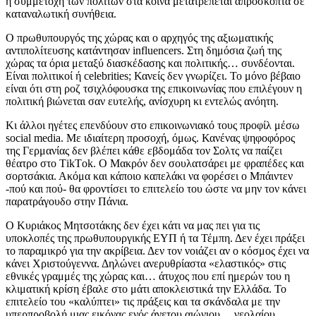
η συμμετοχή των πολιτών στα κοινά μετατρέπεται απρόσκοπτα σε
καταναλωτική συνήθεια.
Ο πρωθυπουργός της χώρας και ο αρχηγός της αξιωματικής
αντιπολίτευσης κατάντησαν influencers. Στη δημόσια ζωή της
χώρας τα όρια μεταξύ διασκέδασης και πολιτικής… συνδέονται.
Είναι πολιτικοί ή celebrities; Κανείς δεν γνωρίζει. Το μόνο βέβαιο
είναι ότι στη ροζ τσιχλόφουσκα της επικοινωνίας που επιλέγουν η
πολιτική βιώνεται σαν ευτελής, ανίσχυρη κι εντελώς ανόητη.
Κι άλλοι ηγέτες επενδύουν στο επικοινωνιακό τους προφίλ μέσω
social media. Με ιδιαίτερη προσοχή, όμως. Κανένας ψηφοφόρος
της Γερμανίας δεν βλέπει κάθε εβδομάδα τον Σολτς να παίζει
θέατρο στο ΤikΤok. Ο Μακρόν δεν σουλατσάρει με φραπέδες και
σορτσάκια. Ακόμα και κάποιο καπελάκι να φορέσει ο Μπάιντεν
-πού και πού- θα φροντίσει το επιτελείο του ώστε να μην τον κάνει
παρατράγουδο στην Πάνια.
Ο Κυριάκος Μητσοτάκης δεν έχει κάτι να μας πει για τις
υποκλοπές της πρωθυπουργικής ΕΥΠ ή τα Τέμπη. Δεν έχει πράξει
το παραμικρό για την ακρίβεια. Δεν τον νοιάζει αν ο κόσμος έχει να
κάνει Χριστούγεννα. Δηλώνει ανερυθρίαστα «ελαστικός» στις
εθνικές γραμμές της χώρας και… άτυχος που επί ημερών του η
κλιματική κρίση έβαλε στο μάτι αποκλειστικά την Ελλάδα. Το
επιτελείο του «καλύπτει» τις πράξεις και τα σκάνδαλα με την
υπερπροβολή μιας εικόνας ενός άνετου αιώνιου… νεολαίου.