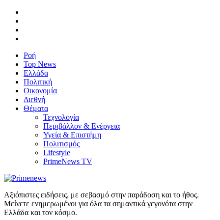
Ροή
Top News
Ελλάδα
Πολιτική
Οικονομία
Διεθνή
Θέματα
Τεχνολογία
Περιβάλλον & Ενέργεια
Υγεία & Επιστήμη
Πολιτισμός
Lifestyle
PrimeNews TV
Αξιόπιστες ειδήσεις, με σεβασμό στην παράδοση και το ήθος.
Μείνετε ενημερωμένοι για όλα τα σημαντικά γεγονότα στην
Ελλάδα και τον κόσμο.