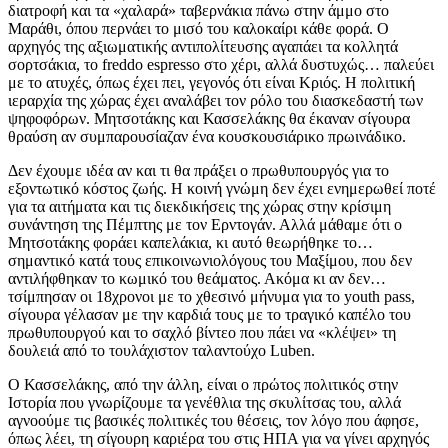
διατροφή και τα «χαλαρά» ταβερνάκια πάνω στην άμμο στο
Μαράθι, όπου περνάει το μισό του καλοκαίρι κάθε φορά. Ο
αρχηγός της αξιωματικής αντιπολίτευσης αγαπάει τα κολλητά
σορτσάκια, το freddo espresso στο χέρι, αλλά δυστυχώς… παλεύει
με το ατυχές, όπως έχει πει, γεγονός ότι είναι Κριός. Η πολιτική
ιεραρχία της χώρας έχει αναλάβει τον ρόλο του διασκεδαστή των
ψηφοφόρων. Μητσοτάκης και Κασσελάκης θα έκαναν σίγουρα
θραύση αν συμπαρουσίαζαν ένα κουσκουσιάρικο πρωινάδικο.
Δεν έχουμε ιδέα αν και τι θα πράξει ο πρωθυπουργός για το
εξοντωτικό κόστος ζωής. Η κοινή γνώμη δεν έχει ενημερωθεί ποτέ
για τα αιτήματα και τις διεκδικήσεις της χώρας στην κρίσιμη
συνάντηση της Πέμπτης με τον Ερντογάν. Αλλά μάθαμε ότι ο
Μητσοτάκης φοράει καπελάκια, κι αυτό θεωρήθηκε το…
σημαντικό κατά τους επικοινωνιολόγους του Μαξίμου, που δεν
αντιλήφθηκαν το κωμικό του θεάματος. Ακόμα κι αν δεν…
τσίμπησαν οι 18χρονοι με το χθεσινό μήνυμα για το youth pass,
σίγουρα γέλασαν με την καρδιά τους με το τραγικό καπέλο του
πρωθυπουργού και το σαχλό βίντεο που πάει να «κλέψει» τη
δουλειά από το τουλάχιστον ταλαντούχο Luben.
Ο Κασσελάκης, από την άλλη, είναι ο πρώτος πολιτικός στην
Ιστορία που γνωρίζουμε τα γενέθλια της σκυλίτσας του, αλλά
αγνοούμε τις βασικές πολιτικές του θέσεις, τον λόγο που άφησε,
όπως λέει, τη σίγουρη καριέρα του στις ΗΠΑ για να γίνει αρχηγός