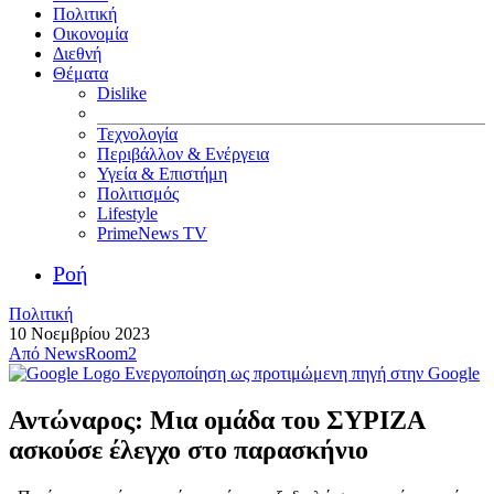
Πολιτική
Οικονομία
Διεθνή
Θέματα
Dislike
Τεχνολογία
Περιβάλλον & Ενέργεια
Υγεία & Επιστήμη
Πολιτισμός
Lifestyle
PrimeNews TV
Ροή
Πολιτική
10 Νοεμβρίου 2023
Από
NewsRoom2
Ενεργοποίηση ως προτιμώμενη πηγή στην Google
Αντώναρος: Μια ομάδα του ΣΥΡΙΖΑ
ασκούσε έλεγχο στο παρασκήνιο