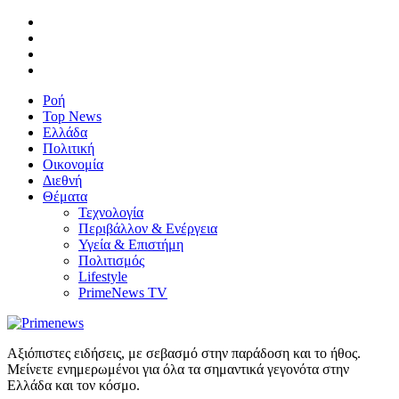
Ροή
Top News
Ελλάδα
Πολιτική
Οικονομία
Διεθνή
Θέματα
Τεχνολογία
Περιβάλλον & Ενέργεια
Υγεία & Επιστήμη
Πολιτισμός
Lifestyle
PrimeNews TV
Αξιόπιστες ειδήσεις, με σεβασμό στην παράδοση και το ήθος.
Μείνετε ενημερωμένοι για όλα τα σημαντικά γεγονότα στην
Ελλάδα και τον κόσμο.