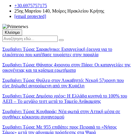
+30.6975757175
25ης Μαρτίου 140, Μοίρες Ηρακλείου Κρήτης
[email protected]
Κλείσιμο
Συμβαίνει Τώρα:
Σαρακήνικο: Εισαγγελική έρευνα για το
ελικόπτερο που κατέβασε τουρίστες στην παραλία
Συμβαίνει Τώρα:
Θάνατος 4χρονου στην Πάρο: Οι καταγγελίες της
οικογένειας και τα κρίσιμα ερωτήματα
Συμβαίνει Τώρα:
Θρίλερ στον Λυκαβηττό: Νεκρή 57χρονη που
είχε δηλωθεί αγνοούμενη από την Κυψέλη
Συμβαίνει Τώρα:
Δημόσιο χρέος: Η Ελλάδα κυνηγά το 100% του
ΑΕΠ – Το μεγάλο τεστ μετά το Ταμείο Ανάκαμψης
Συμβαίνει Τώρα:
Κουβαράς: Νέα φωτιά στην Αττική μέσα σε
συνθήκες κόκκινου συναγερμού
Συμβαίνει Τώρα:
Με 955 επιβάτες προς Πειραιά το «Νήσος
Σάμος» μετά την αδυναμία πρόσδεσης στα Ψαρά