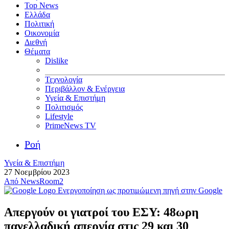
Top News
Ελλάδα
Πολιτική
Οικονομία
Διεθνή
Θέματα
Dislike
Τεχνολογία
Περιβάλλον & Ενέργεια
Υγεία & Επιστήμη
Πολιτισμός
Lifestyle
PrimeNews TV
Ροή
Υγεία & Επιστήμη
27 Νοεμβρίου 2023
Από
NewsRoom2
Ενεργοποίηση ως προτιμώμενη πηγή στην Google
Απεργούν οι γιατροί του ΕΣΥ: 48ωρη
πανελλαδική απεργία στις 29 και 30