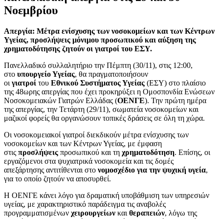
Νοεμβρίου
Απεργία: Μέτρα ενίσχυσης των νοσοκομείων και των Κέντρων
Υγείας, προσλήψεις μόνιμου προσωπικού και αύξηση της
χρηματοδότησης ζητούν οι γιατροί του ΕΣΥ.
Πανελλαδικό συλλαλητήριο την Πέμπτη (30/11), στις 12:00,
στο
υπουργείο Υγείας
, θα πραγματοποιήσουν
οι
γιατροί
του
Εθνικού Συστήματος Υγείας
(ΕΣΥ) στο πλαίσιο
της 48ωρης απεργίας που έχει προκηρύξει η Ομοσπονδία Ενώσεων
Νοσοκομειακών Γιατρών Ελλάδας (
ΟΕΝΓΕ
). Την πρώτη ημέρα
της απεργίας, την Τετάρτη (29/11), σωματεία νοσοκομείων και
μαζικοί φορείς θα οργανώσουν τοπικές δράσεις σε όλη τη χώρα.
Οι νοσοκομειακοί γιατροί διεκδικούν μέτρα ενίσχυσης των
νοσοκομείων και των Κέντρων Υγείας, με έμφαση
στις
προσλήψεις
προσωπικού και τη
χρηματοδότηση
. Επίσης, οι
εργαζόμενοι στα ψυχιατρικά νοσοκομεία και τις δομές
απεξάρτησης αντιτίθενται στο
νομοσχέδιο για την ψυχική υγεία
,
για το οποίο ζητούν να αποσυρθεί.
Η ΟΕΝΓΕ κάνει λόγο για δραματική υποβάθμιση των υπηρεσιών
υγείας, με χαρακτηριστικό παράδειγμα τις αναβολές
προγραμματισμένων
χειρουργείων
και
θεραπειών
, λόγω της