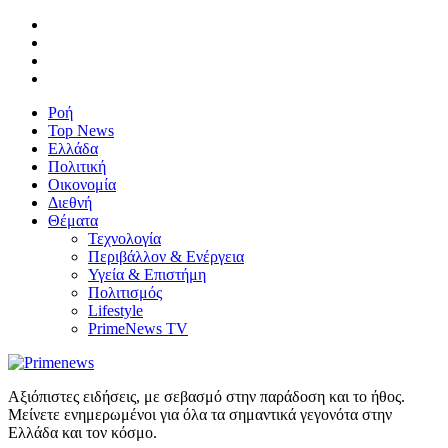
Ροή
Top News
Ελλάδα
Πολιτική
Οικονομία
Διεθνή
Θέματα
Τεχνολογία
Περιβάλλον & Ενέργεια
Υγεία & Επιστήμη
Πολιτισμός
Lifestyle
PrimeNews TV
Αξιόπιστες ειδήσεις, με σεβασμό στην παράδοση και το ήθος.
Μείνετε ενημερωμένοι για όλα τα σημαντικά γεγονότα στην
Ελλάδα και τον κόσμο.