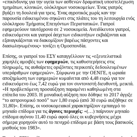
«επικίνδυνης για την υγεία των ασθενών δραματική υποστελέχωση
τμημάτων, κλινικών, ολόκληρων νοσοκομείων. Ένας γιατρός
βγάζει τη δουλειά για τρεις. Ένας αγροτικός χωρίς καν την
παρουσία ειδικευμένου σηκώνει στις πλάτες του τη λειτουργία ενός
ολόκληρου Τμήματος Επειγόντων Περιστατικών. Γιατροί
εφημερεύουν ταυτόχρονα σε 2 νοσοκομεία. Ανειδίκευτοι γιατροί,
ειδικευόμενοι και γιατροί άσχετων ειδικοτήτων εκβιάζονται και
εξαναγκάζονται να διακομίζουν βαρέως πάσχοντες και
διασωληνωμένους» τονίζει η Ομοσπονδία.
Επίσης, οι γιατροί του ΕΣΥ καταγγέλλουν τις «εξευτελιστικά
χαμηλές αμοιβές των
εφημεριών
, τις καθυστερήσεις στις
πληρωμές, τις αυθαίρετες οριζόντιες περικοπές δεδουλευμένων
υπεράριθμων εφημεριών». Σύμφωνα με την ΟΕΝΓΕ, η ωριαία
αποζημίωση των εφημεριών κυμαίνεται από 4,48 ευρώ για τον
ειδικευόμενο έως 7,42 ευρώ για τον συντονιστή διευθυντή, μεικτά.
«Η προβλεπόμενη προσαύξηση παραμένει καθηλωμένη στα
επίπεδα του 2003. Η μοναδική αύξηση που δόθηκε το 2017 άγγιξε
“το αστρονομικό ποσό” των 1,80 ευρώ (από 30 ευρώ αυξήθηκε σε
31,80)». Επίσης, οι νοσοκομειακοί χαρακτηρίζουν εμπαιγμό το
μηνιαίο επίδομα για τις
άγονες περιοχές
: «(…) παίρνουν μηνιαίο
επίδομα αγόνου 11,40 ευρώ αφού όλες οι κυβερνήσεις μέχρι
σήμερα χορηγούν αυτό το πενιχρό επίδομα με βάση τους βασικούς
μισθούς του 1983».