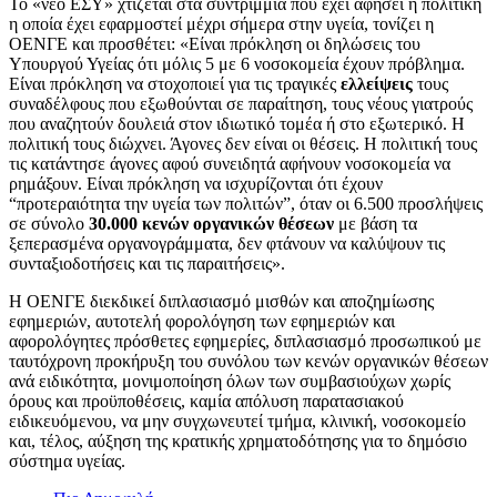
Το «νέο ΕΣΥ» χτίζεται στα συντρίμμια που έχει αφήσει η πολιτική
η οποία έχει εφαρμοστεί μέχρι σήμερα στην υγεία, τονίζει η
ΟΕΝΓΕ και προσθέτει: «Είναι πρόκληση οι δηλώσεις του
Υπουργού Υγείας ότι μόλις 5 με 6 νοσοκομεία έχουν πρόβλημα.
Είναι πρόκληση να στοχοποιεί για τις τραγικές
ελλείψεις
τους
συναδέλφους που εξωθούνται σε παραίτηση, τους νέους γιατρούς
που αναζητούν δουλειά στον ιδιωτικό τομέα ή στο εξωτερικό. Η
πολιτική τους διώχνει. Άγονες δεν είναι οι θέσεις. Η πολιτική τους
τις κατάντησε άγονες αφού συνειδητά αφήνουν νοσοκομεία να
ρημάξουν. Είναι πρόκληση να ισχυρίζονται ότι έχουν
“προτεραιότητα την υγεία των πολιτών”, όταν οι 6.500 προσλήψεις
σε σύνολο
30.000 κενών οργανικών θέσεων
με βάση τα
ξεπερασμένα οργανογράμματα, δεν φτάνουν να καλύψουν τις
συνταξιοδοτήσεις και τις παραιτήσεις».
Η ΟΕΝΓΕ διεκδικεί διπλασιασμό μισθών και αποζημίωσης
εφημεριών, αυτοτελή φορολόγηση των εφημεριών και
αφορολόγητες πρόσθετες εφημερίες, διπλασιασμό προσωπικού με
ταυτόχρονη προκήρυξη του συνόλου των κενών οργανικών θέσεων
ανά ειδικότητα, μονιμοποίηση όλων των συμβασιούχων χωρίς
όρους και προϋποθέσεις, καμία απόλυση παρατασιακού
ειδικευόμενου, να μην συγχωνευτεί τμήμα, κλινική, νοσοκομείο
και, τέλος, αύξηση της κρατικής χρηματοδότησης για το δημόσιο
σύστημα υγείας.