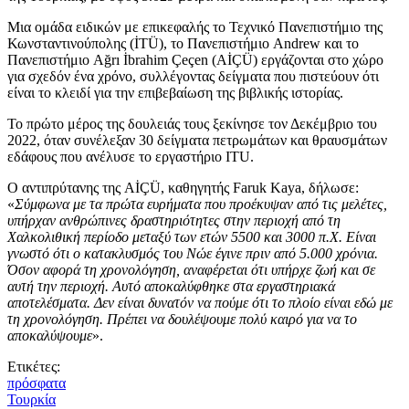
Μια ομάδα ειδικών με επικεφαλής το Τεχνικό Πανεπιστήμιο της
Κωνσταντινούπολης (İTÜ), το Πανεπιστήμιο Andrew και το
Πανεπιστήμιο Ağrı İbrahim Çeçen (AİÇÜ) εργάζονται στο χώρο
για σχεδόν ένα χρόνο, συλλέγοντας δείγματα που πιστεύουν ότι
είναι το κλειδί για την επιβεβαίωση της βιβλικής ιστορίας.
Το πρώτο μέρος της δουλειάς τους ξεκίνησε τον Δεκέμβριο του
2022, όταν συνέλεξαν 30 δείγματα πετρωμάτων και θραυσμάτων
εδάφους που ανέλυσε το εργαστήριο ITU.
Ο αντιπρύτανης της AİÇÜ, καθηγητής Faruk Kaya, δήλωσε:
«
Σύμφωνα με τα πρώτα ευρήματα που προέκυψαν από τις μελέτες,
υπήρχαν ανθρώπινες δραστηριότητες στην περιοχή από τη
Χαλκολιθική περίοδο μεταξύ των ετών 5500 και 3000 π.Χ. Είναι
γνωστό ότι ο κατακλυσμός του Νώε έγινε πριν από 5.000 χρόνια.
Όσον αφορά τη χρονολόγηση, αναφέρεται ότι υπήρχε ζωή και σε
αυτή την περιοχή. Αυτό αποκαλύφθηκε στα εργαστηριακά
αποτελέσματα. Δεν είναι δυνατόν να πούμε ότι το πλοίο είναι εδώ με
τη χρονολόγηση. Πρέπει να δουλέψουμε πολύ καιρό για να το
αποκαλύψουμε
».
Ετικέτες:
πρόσφατα
Τουρκία