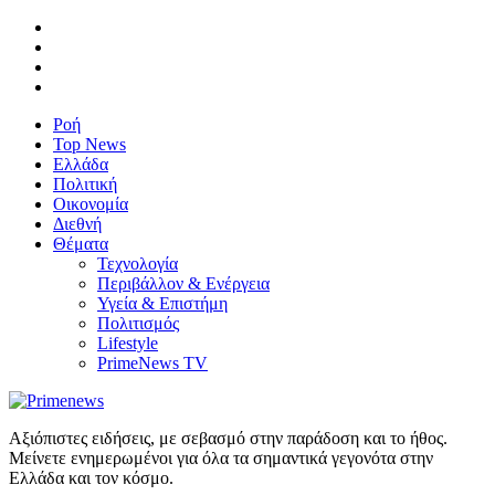
Ροή
Top News
Ελλάδα
Πολιτική
Οικονομία
Διεθνή
Θέματα
Τεχνολογία
Περιβάλλον & Ενέργεια
Υγεία & Επιστήμη
Πολιτισμός
Lifestyle
PrimeNews TV
Αξιόπιστες ειδήσεις, με σεβασμό στην παράδοση και το ήθος.
Μείνετε ενημερωμένοι για όλα τα σημαντικά γεγονότα στην
Ελλάδα και τον κόσμο.