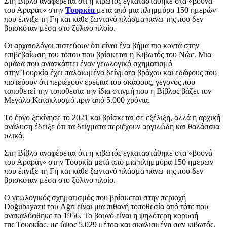
Στη Βίβλο αναφέρεται ότι η κιβωτός εγκαταστάθηκε στα «βουνά
του Αραράτ» στην
Τουρκία
μετά από μια πλημμύρα 150 ημερών
που έπνιξε τη Γη και κάθε ζωντανό πλάσμα πάνω της που δεν
βρισκόταν μέσα στο ξύλινο πλοίο.
Οι αρχαιολόγοι πιστεύουν ότι είναι ένα βήμα πιο κοντά στην
επιβεβαίωση του τόπου που βρίσκεται η Κιβωτός του Νώε. Μια
ομάδα που ανασκάπτει έναν γεωλογικό σχηματισμό
στην Τουρκία έχει παλαιωμένα δείγματα βράχου και εδάφους που
πιστεύουν ότι περιέχουν ερείπια του σκάφους, γεγονός που
τοποθετεί την τοποθεσία την ίδια στιγμή που η Βίβλος βάζει τον
Μεγάλο Κατακλυσμό πριν από 5.000 χρόνια.
Το έργο ξεκίνησε το 2021 και βρίσκεται σε εξέλιξη, αλλά η αρχική
ανάλυση έδειξε ότι τα δείγματα περιέχουν αργιλώδη και θαλάσσια
υλικά.
Στη Βίβλο αναφέρεται ότι η κιβωτός εγκαταστάθηκε στα «βουνά
του Αραράτ» στην Τουρκία μετά από μια πλημμύρα 150 ημερών
που έπνιξε τη Γη και κάθε ζωντανό πλάσμα πάνω της που δεν
βρισκόταν μέσα στο ξύλινο πλοίο.
Ο γεωλογικός σχηματισμός που βρίσκεται στην περιοχή
Doğubayazıt του Ağrı είναι μια πιθανή τοποθεσία από τότε που
ανακαλύφθηκε το 1956. Το βουνό είναι η ψηλότερη κορυφή
της Τουρκίας, με ύψος 5.029 μέτρα και σκαλισμένη σαν κιβωτός.