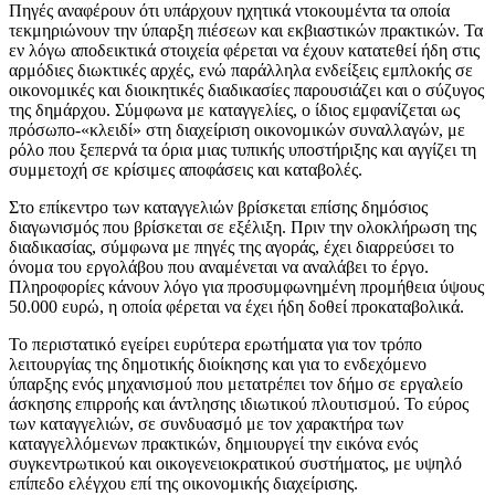
Πηγές αναφέρουν ότι υπάρχουν ηχητικά ντοκουμέντα τα οποία
τεκμηριώνουν την ύπαρξη πιέσεων και εκβιαστικών πρακτικών. Τα
εν λόγω αποδεικτικά στοιχεία φέρεται να έχουν κατατεθεί ήδη στις
αρμόδιες διωκτικές αρχές, ενώ παράλληλα ενδείξεις εμπλοκής σε
οικονομικές και διοικητικές διαδικασίες παρουσιάζει και ο σύζυγος
της δημάρχου. Σύμφωνα με καταγγελίες, ο ίδιος εμφανίζεται ως
πρόσωπο-«κλειδί» στη διαχείριση οικονομικών συναλλαγών, με
ρόλο που ξεπερνά τα όρια μιας τυπικής υποστήριξης και αγγίζει τη
συμμετοχή σε κρίσιμες αποφάσεις και καταβολές.
Στο επίκεντρο των καταγγελιών βρίσκεται επίσης δημόσιος
διαγωνισμός που βρίσκεται σε εξέλιξη. Πριν την ολοκλήρωση της
διαδικασίας, σύμφωνα με πηγές της αγοράς, έχει διαρρεύσει το
όνομα του εργολάβου που αναμένεται να αναλάβει το έργο.
Πληροφορίες κάνουν λόγο για προσυμφωνημένη προμήθεια ύψους
50.000 ευρώ, η οποία φέρεται να έχει ήδη δοθεί προκαταβολικά.
Το περιστατικό εγείρει ευρύτερα ερωτήματα για τον τρόπο
λειτουργίας της δημοτικής διοίκησης και για το ενδεχόμενο
ύπαρξης ενός μηχανισμού που μετατρέπει τον δήμο σε εργαλείο
άσκησης επιρροής και άντλησης ιδιωτικού πλουτισμού. Το εύρος
των καταγγελιών, σε συνδυασμό με τον χαρακτήρα των
καταγγελλόμενων πρακτικών, δημιουργεί την εικόνα ενός
συγκεντρωτικού και οικογενειοκρατικού συστήματος, με υψηλό
επίπεδο ελέγχου επί της οικονομικής διαχείρισης.