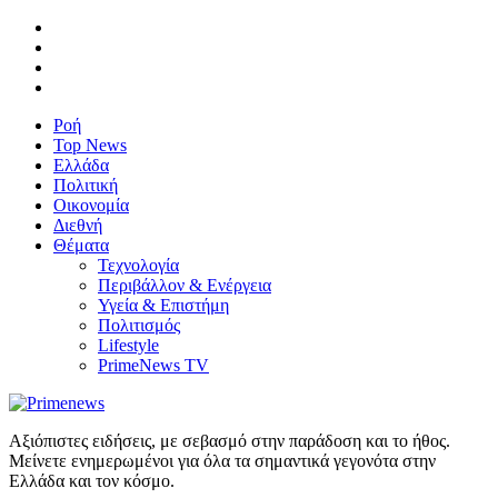
Ροή
Top News
Ελλάδα
Πολιτική
Οικονομία
Διεθνή
Θέματα
Τεχνολογία
Περιβάλλον & Ενέργεια
Υγεία & Επιστήμη
Πολιτισμός
Lifestyle
PrimeNews TV
Αξιόπιστες ειδήσεις, με σεβασμό στην παράδοση και το ήθος.
Μείνετε ενημερωμένοι για όλα τα σημαντικά γεγονότα στην
Ελλάδα και τον κόσμο.