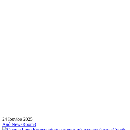
24 Ιουνίου 2025
Από
NewsRoom3
Ενεργοποίηση ως προτιμώμενη πηγή στην Google