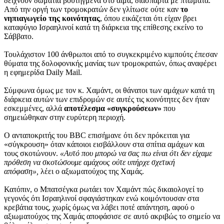
δείχνουν δωμάτια βουτηγμένα στο αίμα, διάσπαρτα με πτώματα.
Από την οργή των τρομοκρατών δεν γλίτωσε ούτε καν
το
νηπιαγωγείο της κοινότητας
, όπου εικάζεται ότι είχαν βρει
καταφύγιο Ισραηλινοί κατά τη διάρκεια της επίθεσης εκείνο το
Σάββατο.
Τουλάχιστον 100 άνθρωποι από το συγκεκριμένο κιμπούτς έπεσαν
θύματα της δολοφονικής μανίας των τρομοκρατών, όπως αναφέρει
η εφημερίδα Daily Mail.
Σύμφωνα όμως με τον κ. Χαμάντ, οι θάνατοι των αμάχων κατά τη
διάρκεια αυτών των επιδρομών σε αυτές τις κοινότητες δεν ήταν
εσκεμμένες, αλλά
αποτέλεσμα «συγκρούσεων»
που
σημειώθηκαν στην ευρύτερη περιοχή.
Ο ανταποκριτής του BBC επισήμανε ότι δεν πρόκειται για
«σύγκρουση» όταν κάποιοι εισβάλλουν στα σπίτια αμάχων και
τους σκοτώνουν.
«Αυτό που μπορώ να σας πω είναι ότι δεν είχαμε
πρόθεση να σκοτώσουμε αμάχους ούτε υπήρχε σχετική
απόφαση»,
λέει ο αξιωματούχος της Χαμάς.
Κατόπιν, ο Μπατσέγκα ρωτάει τον Χαμάντ πώς δικαιολογεί το
γεγονός ότι Ισραηλινοί σφαγιάστηκαν ενώ κοιμόντουσαν στα
κρεβάτια τους, χωρίς όμως να λάβει ποτέ απάντηση, αφού ο
αξιωματούχος της Χαμάς αποφάσισε σε αυτό ακριβώς το σημείο να