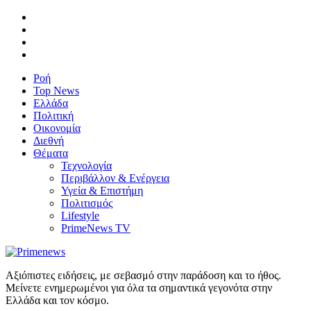
Ροή
Top News
Ελλάδα
Πολιτική
Οικονομία
Διεθνή
Θέματα
Τεχνολογία
Περιβάλλον & Ενέργεια
Υγεία & Επιστήμη
Πολιτισμός
Lifestyle
PrimeNews TV
Αξιόπιστες ειδήσεις, με σεβασμό στην παράδοση και το ήθος.
Μείνετε ενημερωμένοι για όλα τα σημαντικά γεγονότα στην
Ελλάδα και τον κόσμο.