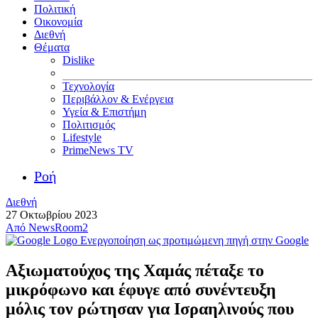
Πολιτική
Οικονομία
Διεθνή
Θέματα
Dislike
Τεχνολογία
Περιβάλλον & Ενέργεια
Υγεία & Επιστήμη
Πολιτισμός
Lifestyle
PrimeNews TV
Ροή
Διεθνή
27 Οκτωβρίου 2023
Από
NewsRoom2
Ενεργοποίηση ως προτιμώμενη πηγή στην Google
Αξιωματούχος της Χαμάς πέταξε το
μικρόφωνο και έφυγε από συνέντευξη
μόλις τον ρώτησαν για Ισραηλινούς που