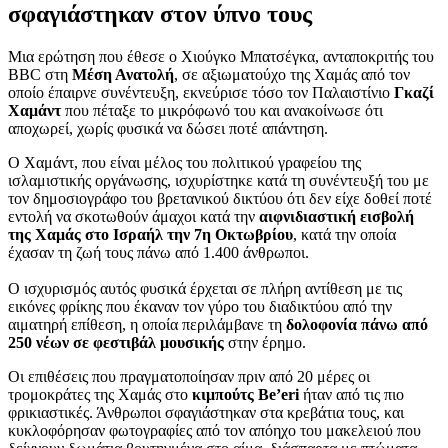
σφαγιάστηκαν στον ύπνο τους
Μια ερώτηση που έθεσε ο Χιούγκο Μπατσέγκα, ανταποκριτής του
BBC στη
Μέση Ανατολή
, σε αξιωματούχο της Χαμάς από τον
οποίο έπαιρνε συνέντευξη, εκνεύρισε τόσο τον Παλαιστίνιο
Γκαζί
Χαμάντ
που πέταξε το μικρόφωνό του και ανακοίνωσε ότι
αποχωρεί, χωρίς φυσικά να δώσει ποτέ απάντηση.
Ο Χαμάντ, που είναι μέλος του πολιτικού γραφείου της
ισλαμιστικής οργάνωσης, ισχυρίστηκε κατά τη συνέντευξή του με
τον δημοσιογράφο του βρετανικού δικτύου ότι δεν είχε δοθεί ποτέ
εντολή να σκοτωθούν άμαχοι κατά την
αιφνιδιαστική εισβολή
της Χαμάς στο Ισραήλ την 7η Οκτωβρίου
, κατά την οποία
έχασαν τη ζωή τους πάνω από 1.400 άνθρωποι.
Ο ισχυρισμός αυτός φυσικά έρχεται σε πλήρη αντίθεση με τις
εικόνες φρίκης που έκαναν τον γύρο του διαδικτύου από την
αιματηρή επίθεση, η οποία περιλάμβανε τη
δολοφονία πάνω από
250 νέων σε φεστιβάλ μουσικής
στην έρημο.
Οι επιθέσεις που πραγματοποίησαν πριν από 20 μέρες οι
τρομοκράτες της Χαμάς στο
κιμπούτς Be’eri
ήταν από τις πιο
φρικιαστικές. Άνθρωποι σφαγιάστηκαν στα κρεβάτια τους, και
κυκλοφόρησαν φωτογραφίες από τον απόηχο του μακελειού που