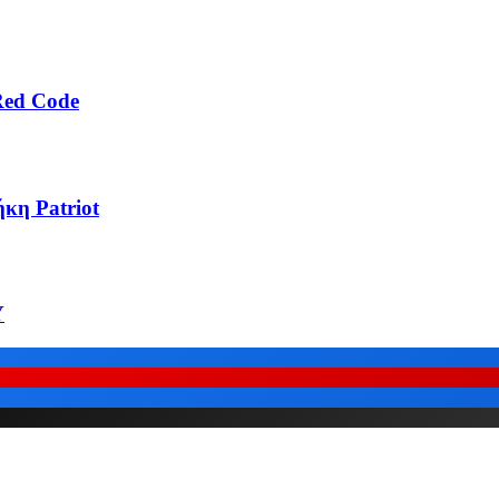
Red Code
κη Patriot
Υ