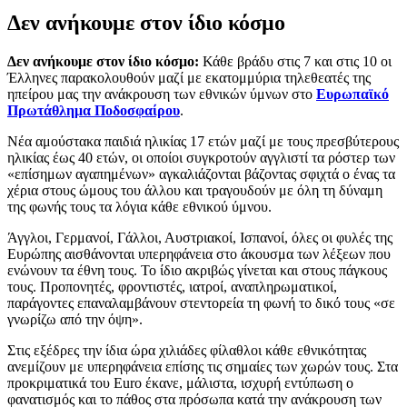
Δεν ανήκουμε στον ίδιο κόσμο
Δεν ανήκουμε στον ίδιο κόσμο:
Κάθε βράδυ στις 7 και στις 10 οι
Έλληνες παρακολουθούν μαζί με εκατομμύρια τηλεθεατές της
ηπείρου μας την ανάκρουση των εθνικών ύμνων στο
Ευρωπαϊκό
Πρωτάθλημα Ποδοσφαίρου
.
Νέα αμούστακα παιδιά ηλικίας 17 ετών μαζί με τους πρεσβύτερους
ηλικίας έως 40 ετών, οι οποίοι συγκροτούν αγγλιστί τα ρόστερ των
«επίσημων αγαπημένων» αγκαλιάζονται βάζοντας σφιχτά ο ένας τα
χέρια στους ώμους του άλλου και τραγουδούν με όλη τη δύναμη
της φωνής τους τα λόγια κάθε εθνικού ύμνου.
Άγγλοι, Γερμανοί, Γάλλοι, Αυστριακοί, Ισπανοί, όλες οι φυλές της
Ευρώπης αισθάνονται υπερηφάνεια στο άκουσμα των λέξεων που
ενώνουν τα έθνη τους. Το ίδιο ακριβώς γίνεται και στους πάγκους
τους. Προπονητές, φροντιστές, ιατροί, αναπληρωματικοί,
παράγοντες επαναλαμβάνουν στεντορεία τη φωνή το δικό τους «σε
γνωρίζω από την όψη».
Στις εξέδρες την ίδια ώρα χιλιάδες φίλαθλοι κάθε εθνικότητας
ανεμίζουν με υπερηφάνεια επίσης τις σημαίες των χωρών τους. Στα
προκριματικά του Euro έκανε, μάλιστα, ισχυρή εντύπωση ο
φανατισμός και το πάθος στα πρόσωπα κατά την ανάκρουση των