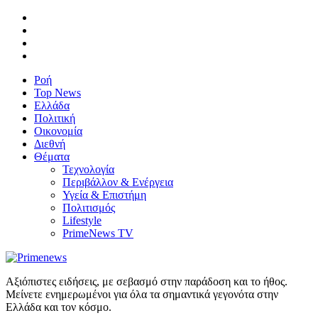
Ροή
Top News
Ελλάδα
Πολιτική
Οικονομία
Διεθνή
Θέματα
Τεχνολογία
Περιβάλλον & Ενέργεια
Υγεία & Επιστήμη
Πολιτισμός
Lifestyle
PrimeNews TV
Αξιόπιστες ειδήσεις, με σεβασμό στην παράδοση και το ήθος.
Μείνετε ενημερωμένοι για όλα τα σημαντικά γεγονότα στην
Ελλάδα και τον κόσμο.