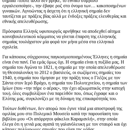
σημαία -τίποτε άλλο δεν βρήκε, το εθνικό σύμβολο
εργαλειοποίησε-, την έβαψε ροζ στο όνομα των… κακοποιημένων
γυναικών. Αγνοώντας η άσχετη ότι η ελληνική σημαία δεν
ταυτίζεται με πράξεις βίας αλλά με ένδοξες πράξεις ελευθερίας και
εθνικής απελευθέρωσης.
Πρόσφατα Ελληνίς υφυπουργός αρνήθηκε να αποδεχθεί αίτημα
κοινοβουλευτικού κόμματος να γίνεται έπαρση της ελληνικής
σημαίας τουλάχιστον μία φορά τον μήνα μέσα στα ελληνικά
σχολεία.
Για κάποιους σύγχρονους παγκοσμιοποιημένους Έλληνες η σημαία
είναι ένα πανί. Για εμάς όμως όχι. Η σημαία είναι η πυξίδα μας. Η
σημαία του Αγώνα το 1821, η σημαία με την οποία απελευθέρωσε
τη Θεσσαλονίκη το 2012 ο βασιλεύς, οι σωζόμενες σημαίες του
1940, η σημαία που τίμησαν με την πράξη τους ο Γλέζος με τον
Σάντα στον Ιερό Βράχο, η σημαία του Πολυτεχνείου, η σημαία των
Ιμίων (που «την πήρε ο αέρας», την έχει αξιωματικός στην κατοχή
του), όλες συμβολίζουν ένα παρελθόν που, όπως έγραφε και ο
Ελύτης μας, συγκλονίζει με τη δύναμη της επικαιρότητάς του.
Τούτων δοθέντων, δεν απορώ που έγινε viral μια αποστροφή της
ομιλίας μου στο Πολεμικό Μουσείο κατά την παρουσίαση του
βιβλίου μου «Οι απόρρητοι φάκελοι Καραμανλή», στην οποία
έλεγα ότι η γενιά μας αγαπά τη γαλανόλευκη με τον σταυρό και όχι
κάποιες πολύχρωμες σημαίες που είναι της μόδας.