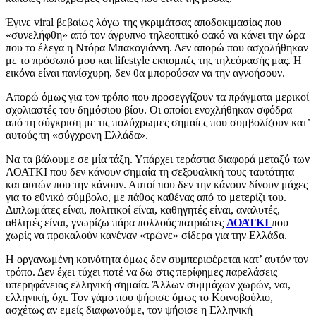
Έγινε viral βεβαίως λόγω της γκριμάτσας αποδοκιμασίας που
«συνελήφθη» από τον άγρυπνο τηλεοπτικό φακό να κάνει την ώρα
που το έλεγα η Ντόρα Μπακογιάννη. Δεν απορώ που ασχολήθηκαν
με το πρόσωπό μου και lifestyle εκπομπές της τηλεόρασής μας. Η
εικόνα είναι πανίσχυρη, δεν θα μπορούσαν να την αγνοήσουν.
Απορώ όμως για τον τρόπο που προσεγγίζουν τα πράγματα μερικοί
σχολιαστές του δημόσιου βίου. Οι οποίοι ενοχλήθηκαν σφόδρα
από τη σύγκριση με τις πολύχρωμες σημαίες που συμβολίζουν κατ’
αυτούς τη «σύγχρονη Ελλάδα».
Να τα βάλουμε σε μία τάξη. Υπάρχει τεράστια διαφορά μεταξύ των
ΛΟΑΤΚΙ που δεν κάνουν σημαία τη σεξουαλική τους ταυτότητα
και αυτών που την κάνουν. Αυτοί που δεν την κάνουν δίνουν μάχες
για το εθνικό σύμβολο, με πάθος καθένας από το μετερίζι του.
Διπλωμάτες είναι, πολιτικοί είναι, καθηγητές είναι, αναλυτές,
αθλητές είναι, γνωρίζω πάρα πολλούς πατριώτες
ΛΟΑΤΚΙ
που
χωρίς να προκαλούν κανέναν «τρώνε» σίδερα για την Ελλάδα.
Η οργανωμένη κοινότητα όμως δεν συμπεριφέρεται κατ’ αυτόν τον
τρόπο. Δεν έχει τύχει ποτέ να δω στις περίφημες παρελάσεις
υπερηφάνειας ελληνική σημαία. Άλλων συμμάχων χωρών, ναι,
ελληνική, όχι. Τον γάμο που ψήφισε όμως το Κοινοβούλιο,
ασχέτως αν εμείς διαφωνούμε, τον ψήφισε η Ελληνική