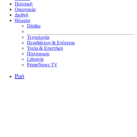
Πολιτική
Οικονομία
Διεθνή
Θέματα
Dislike
Τεχνολογία
Περιβάλλον & Ενέργεια
Υγεία & Επιστήμη
Πολιτισμός
Lifestyle
PrimeNews TV
Ροή