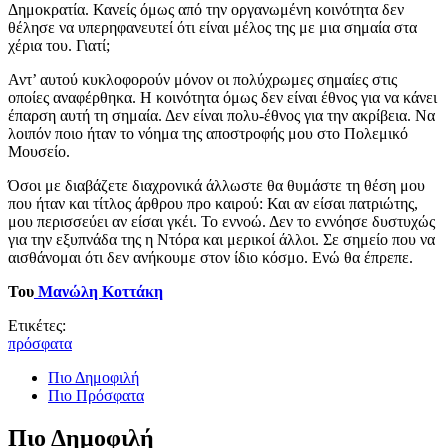
Δημοκρατία. Κανείς όμως από την οργανωμένη κοινότητα δεν
θέλησε να υπερηφανευτεί ότι είναι μέλος της με μια σημαία στα
χέρια του. Γιατί;
Αντ’ αυτού κυκλοφορούν μόνον οι πολύχρωμες σημαίες στις
οποίες αναφέρθηκα. Η κοινότητα όμως δεν είναι έθνος για να κάνει
έπαρση αυτή τη σημαία. Δεν είναι πολυ-έθνος για την ακρίβεια. Να
λοιπόν ποιο ήταν το νόημα της αποστροφής μου στο Πολεμικό
Μουσείο.
Όσοι με διαβάζετε διαχρονικά άλλωστε θα θυμάστε τη θέση μου
που ήταν και τίτλος άρθρου προ καιρού: Και αν είσαι πατριώτης,
μου περισσεύει αν είσαι γκέι. Το εννοώ. Δεν το εννόησε δυστυχώς
για την εξυπνάδα της η Ντόρα και μερικοί άλλοι. Σε σημείο που να
αισθάνομαι ότι δεν ανήκουμε στον ίδιο κόσμο. Ενώ θα έπρεπε.
Του
Μανώλη Κοττάκη
Ετικέτες:
πρόσφατα
Πιο Δημοφιλή
Πιο Πρόσφατα
Πιο Δημοφιλή