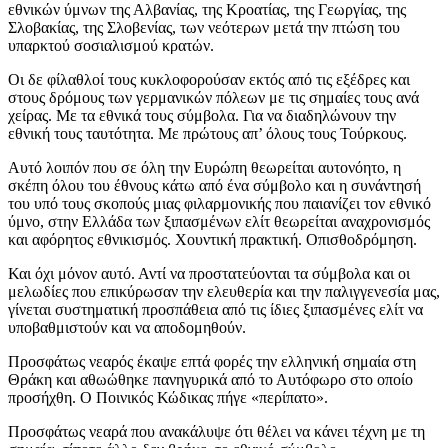
εθνικών ύμνων της Αλβανίας, της Κροατίας, της Γεωργίας, της
Σλοβακίας, της Σλοβενίας, των νεότερων μετά την πτώση του
υπαρκτού σοσιαλισμού κρατών.
Οι δε φίλαθλοί τους κυκλοφορούσαν εκτός από τις εξέδρες και
στους δρόμους των γερμανικών πόλεων με τις σημαίες τους ανά
χείρας. Με τα εθνικά τους σύμβολα. Για να διαδηλώνουν την
εθνική τους ταυτότητα. Με πρώτους απ’ όλους τους Τούρκους.
Αυτό λοιπόν που σε όλη την Ευρώπη θεωρείται αυτονόητο, η
σκέπη όλου του έθνους κάτω από ένα σύμβολο και η συνάντησή
του υπό τους σκοπούς μιας φιλαρμονικής που παιανίζει τον εθνικό
ύμνο, στην Ελλάδα των ξιπασμένων ελίτ θεωρείται αναχρονισμός
και αφόρητος εθνικισμός. Χουντική πρακτική. Οπισθοδρόμηση.
Και όχι μόνον αυτό. Αντί να προστατεύονται τα σύμβολα και οι
μελωδίες που επικύρωσαν την ελευθερία και την παλιγγενεσία μας,
γίνεται συστηματική προσπάθεια από τις ίδιες ξιπασμένες ελίτ να
υποβαθμιστούν και να αποδομηθούν.
Προσφάτως νεαρός έκαψε επτά φορές την ελληνική σημαία στη
Θράκη και αθωώθηκε πανηγυρικά από το Αυτόφωρο στο οποίο
προσήχθη. Ο Ποινικός Κώδικας πήγε «περίπατο».
Προσφάτως νεαρά που ανακάλυψε ότι θέλει να κάνει τέχνη με τη