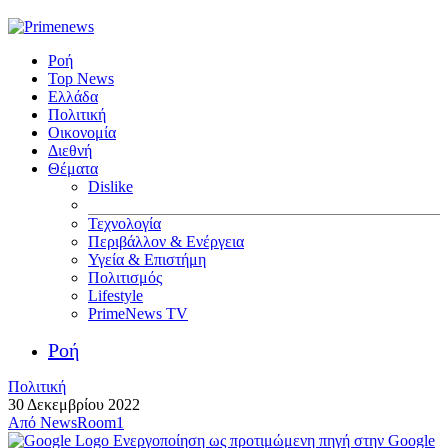
Ροή
Top News
Ελλάδα
Πολιτική
Οικονομία
Διεθνή
Θέματα
Dislike
Τεχνολογία
Περιβάλλον & Ενέργεια
Υγεία & Επιστήμη
Πολιτισμός
Lifestyle
PrimeNews TV
Ροή
Πολιτική
30 Δεκεμβρίου 2022
Από
NewsRoom1
Ενεργοποίηση ως προτιμώμενη πηγή στην Google