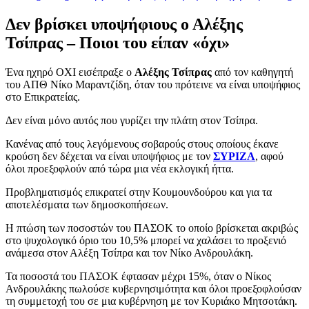
Δεν βρίσκει υποψήφιους ο Αλέξης
Τσίπρας – Ποιοι του είπαν «όχι»
Ένα ηχηρό ΟΧΙ εισέπραξε ο
Αλέξης Τσίπρας
από τον καθηγητή
του ΑΠΘ Νίκο Μαραντζίδη, όταν του πρότεινε να είναι υποψήφιος
στο Επικρατείας.
Δεν είναι μόνο αυτός που γυρίζει την πλάτη στον Τσίπρα.
Κανένας από τους λεγόμενους σοβαρούς στους οποίους έκανε
κρούση δεν δέχεται να είναι υποψήφιος με τον
ΣΥΡΙΖΑ
, αφού
όλοι προεξοφλούν από τώρα μια νέα εκλογική ήττα.
Προβληματισμός επικρατεί στην Κουμουνδούρου και για τα
αποτελέσματα των δημοσκοπήσεων.
Η πτώση των ποσοστών του ΠΑΣΟΚ το οποίο βρίσκεται ακριβώς
στο ψυχολογικό όριο του 10,5% μπορεί να χαλάσει το προξενιό
ανάμεσα στον Αλέξη Τσίπρα και τον Νίκο Ανδρουλάκη.
Τα ποσοστά του ΠΑΣΟΚ έφτασαν μέχρι 15%, όταν ο Νίκος
Ανδρουλάκης πωλούσε κυβερνησιμότητα και όλοι προεξοφλούσαν
τη συμμετοχή του σε μια κυβέρνηση με τον Κυριάκο Μητσοτάκη.