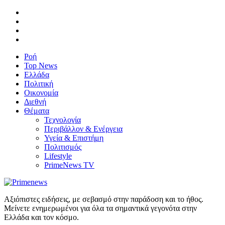
Ροή
Top News
Ελλάδα
Πολιτική
Οικονομία
Διεθνή
Θέματα
Τεχνολογία
Περιβάλλον & Ενέργεια
Υγεία & Επιστήμη
Πολιτισμός
Lifestyle
PrimeNews TV
Αξιόπιστες ειδήσεις, με σεβασμό στην παράδοση και το ήθος.
Μείνετε ενημερωμένοι για όλα τα σημαντικά γεγονότα στην
Ελλάδα και τον κόσμο.