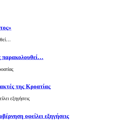
άτος»
ός παρακολουθεί…
 ακτές της Κροατίας
υβέρνηση οφείλει εξηγήσεις