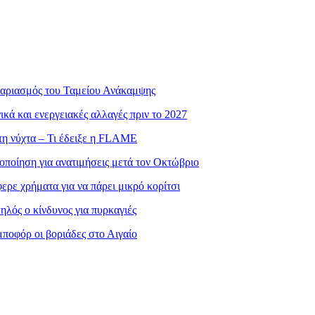
γαριασμός του Ταμείου Ανάκαμψης
ά και ενεργειακές αλλαγές πριν το 2027
τη νύχτα – Τι έδειξε η FLAME
οποίηση για ανατιμήσεις μετά τον Οκτώβριο
ρε χρήματα για να πάρει μικρό κορίτσι
λός ο κίνδυνος για πυρκαγιές
ποφόρ οι βοριάδες στο Αιγαίο