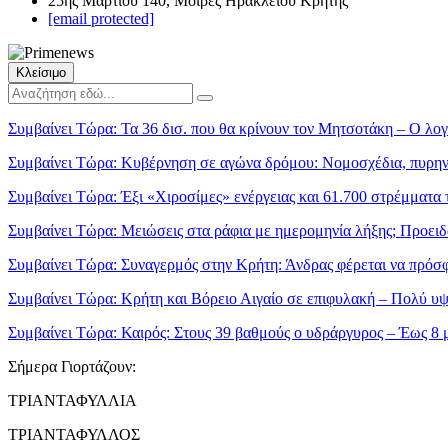
25ης Μαρτίου 140, Μοίρες Ηρακλείου Κρήτης
[email protected]
Κλείσιμο
Συμβαίνει Τώρα:
Τα 36 δισ. που θα κρίνουν τον Μητσοτάκη – Ο λο
Συμβαίνει Τώρα:
Κυβέρνηση σε αγώνα δρόμου: Νομοσχέδια, πυρηνικ
Συμβαίνει Τώρα:
Έξι «Χιροσίμες» ενέργειας και 61.700 στρέμματα 
Συμβαίνει Τώρα:
Μειώσεις στα ράφια με ημερομηνία λήξης; Προειδ
Συμβαίνει Τώρα:
Συναγερμός στην Κρήτη: Άνδρας φέρεται να πρόσφε
Συμβαίνει Τώρα:
Κρήτη και Βόρειο Αιγαίο σε επιφυλακή – Πολύ υψη
Συμβαίνει Τώρα:
Καιρός: Στους 39 βαθμούς ο υδράργυρος – Έως 8 μ
Σήμερα Γιορτάζουν:
ΤΡΙΑΝΤΑΦΥΛΛΙΑ
ΤΡΙΑΝΤΑΦΥΛΛΟΣ