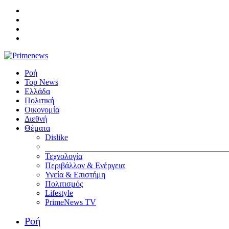
Ροή
Top News
Ελλάδα
Πολιτική
Οικονομία
Διεθνή
Θέματα
Dislike
Τεχνολογία
Περιβάλλον & Ενέργεια
Υγεία & Επιστήμη
Πολιτισμός
Lifestyle
PrimeNews TV
Ροή