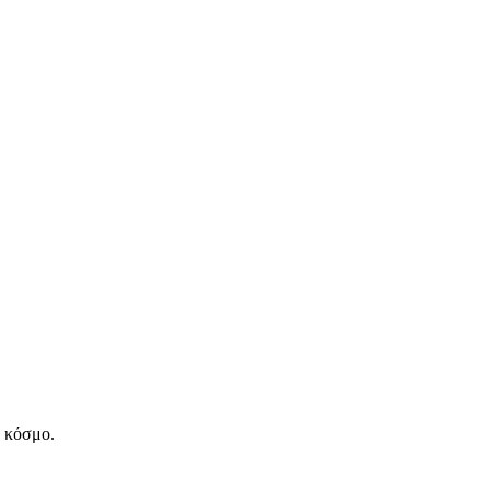
ν κόσμο.