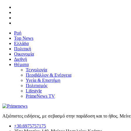
Ροή
Top News
Ελλάδα
Πολιτική
Οικονομία
Διεθνή
Θέματα
Τεχνολογία
Περιβάλλον & Ενέργεια
Υγεία & Επιστήμη
Πολιτισμός
Lifestyle
PrimeNews TV
Αξιόπιστες ειδήσεις, με σεβασμό στην παράδοση και το ήθος. Μείν
+30.6975757175