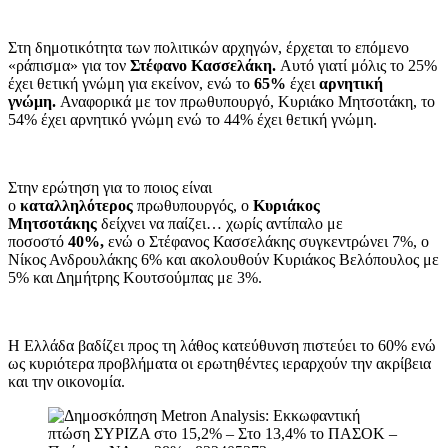
Στη δημοτικότητα των πολιτικών αρχηγών, έρχεται το επόμενο
«ράπισμα» για τον
Στέφανο Κασσελάκη.
Αυτό γιατί μόλις το 25%
έχει θετική γνώμη για εκείνον, ενώ το
65%
έχει
αρνητική
γνώμη.
Αναφορικά με τον πρωθυπουργό, Κυριάκο Μητσοτάκη, το
54% έχει αρνητικό γνώμη ενώ το 44% έχει θετική γνώμη.
Στην ερώτηση για το ποιος είναι
ο
καταλληλότερος
πρωθυπουργός, ο
Κυριάκος
Μητσοτάκης
δείχνει να παίζει… χωρίς αντίπαλο με
ποσοστό
40%,
ενώ ο Στέφανος Κασσελάκης συγκεντρώνει 7%, ο
Νίκος Ανδρουλάκης 6% και ακολουθούν Κυριάκος Βελόπουλος με
5% και Δημήτρης Κουτσούμπας με 3%.
Η Ελλάδα βαδίζει προς τη λάθος κατεύθυνση πιστεύει το 60% ενώ
ως κυριότερα προβλήματα οι ερωτηθέντες ιεραρχούν την ακρίβεια
και την οικονομία.