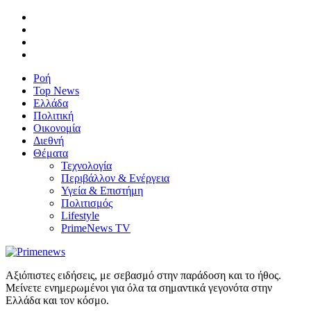
Ροή
Top News
Ελλάδα
Πολιτική
Οικονομία
Διεθνή
Θέματα
Τεχνολογία
Περιβάλλον & Ενέργεια
Υγεία & Επιστήμη
Πολιτισμός
Lifestyle
PrimeNews TV
Αξιόπιστες ειδήσεις, με σεβασμό στην παράδοση και το ήθος.
Μείνετε ενημερωμένοι για όλα τα σημαντικά γεγονότα στην
Ελλάδα και τον κόσμο.