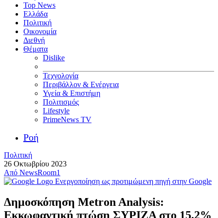
Top News
Ελλάδα
Πολιτική
Οικονομία
Διεθνή
Θέματα
Dislike
Τεχνολογία
Περιβάλλον & Ενέργεια
Υγεία & Επιστήμη
Πολιτισμός
Lifestyle
PrimeNews TV
Ροή
Πολιτική
26 Οκτωβρίου 2023
Από
NewsRoom1
Ενεργοποίηση ως προτιμώμενη πηγή στην Google
Δημοσκόπηση Metron Analysis:
Εκκωφαντική πτώση ΣΥΡΙΖΑ στο 15,2%