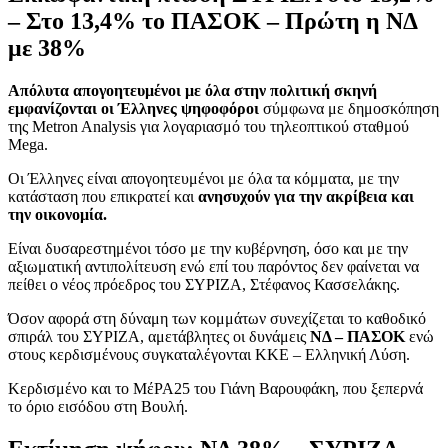
– Στο 13,4% το ΠΑΣΟΚ – Πρώτη η ΝΔ
με 38%
Απόλυτα απογοητευμένοι με όλα στην πολιτική σκηνή
εμφανίζονται οι Έλληνες ψηφοφόροι
σύμφωνα με δημοσκόπηση
της Metron Analysis για λογαριασμό του τηλεοπτικού σταθμού
Mega.
Οι Έλληνες είναι απογοητευμένοι με όλα τα κόμματα, με την
κατάσταση που επικρατεί και
ανησυχούν για την ακρίβεια και
την οικονομία.
Είναι δυσαρεστημένοι τόσο με την κυβέρνηση, όσο και με την
αξιωματική αντιπολίτευση ενώ επί του παρόντος δεν φαίνεται να
πείθει ο νέος πρόεδρος του ΣΥΡΙΖΑ, Στέφανος Κασσελάκης.
Όσον αφορά στη δύναμη των κομμάτων συνεχίζεται το καθοδικό
σπιράλ του ΣΥΡΙΖΑ, αμετάβλητες οι δυνάμεις
ΝΔ – ΠΑΣΟΚ
ενώ
στους κερδισμένους συγκαταλέγονται ΚΚΕ – Ελληνική Λύση.
Κερδισμένο και το ΜέΡΑ25 του Γιάνη Βαρουφάκη, που ξεπερνά
το όριο εισόδου στη Βουλή.