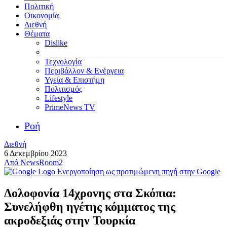
Πολιτική
Οικονομία
Διεθνή
Θέματα
Dislike
Τεχνολογία
Περιβάλλον & Ενέργεια
Υγεία & Επιστήμη
Πολιτισμός
Lifestyle
PrimeNews TV
Ροή
Διεθνή
6 Δεκεμβρίου 2023
Από
NewsRoom2
Ενεργοποίηση ως προτιμώμενη πηγή στην Google
Δολοφονία 14χρονης στα Σκόπια:
Συνελήφθη ηγέτης κόμματος της
ακροδεξιάς στην Τουρκία