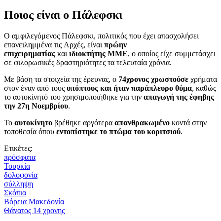
Ποιος είναι ο Πάλεφσκι
Ο αμφιλεγόμενος Πάλεφσκι, πολιτικός που έχει απασχολήσει
επανειλημμένα τις Aρχές, είναι
πρώην
επιχειρηματίας
και
ιδιοκτήτης ΜΜΕ
, ο οποίος είχε συμμετάσχει
σε φιλορωσικές δραστηριότητες τα τελευταία χρόνια.
Με βάση τα στοιχεία της έρευνας, ο
74χρονος χρωστούσε
χρήματα
στον έναν από τους
υπόπτους και ήταν παράπλευρο θύμα
, καθώς
το αυτοκίνητό του χρησιμοποιήθηκε για την
απαγωγή της έφηβης
την 27η Νοεμβρίου
.
Το
αυτοκίνητο
βρέθηκε αργότερα
απανθρακωμένο
κοντά στην
τοποθεσία όπου
εντοπίστηκε το πτώμα του κοριτσιού
.
Ετικέτες:
πρόσφατα
Τουρκία
δολοφονία
σύλληψη
Σκόπια
Βόρεια Μακεδονία
Θάνατος 14 χρονης