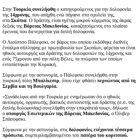
Στην
Τουρκία
συνελήφθη
ο κατηγορούμενος για την δολοφονία
της
14χρονης
, που απήχθη ενώ πήγαινε στο σχολείο της,
στα
Σκόπια
. Ο δράστης είναι ηγέτης μικρού κόμματος της άκρας
δεξιάς της
Βόρειας Μακεδονίας
, καταζητούμενος στο πλαίσιο
έρευνας που διενεργείται για διπλή δολοφονία.
Ο Λιούπτσο Πάλεφσκι, σε βάρος του οποίου εκδόθηκε διεθνές
ένταλμα σύλληψης με πρωτοβουλία των Σκοπίων, φέρεται να είναι
ηθικός αυτουργός και δράστης των δολοφονιών της 14χρονης και
ενός 75χρονου από την πόλη Βέλες, τα πτώματα των οποίων
εντοπίστηκαν την Κυριακή.
Σύμφωνα με την αστυνομία, ο Πάλεφσκι συνελήφθη στην
τουρκική πόλη
Μπαλίκεσιρ
, όπου είχε φθάσει
περνώντας από τη
Σερβία και τη Βουλγαρία.
«Συνάδελφοι από την Τουρκία με ενημέρωσαν ότι ο ηθικός
αυτουργός, οργανωτής, βασικός συντονιστής και δράστης (σ.σ. της
διπλής δολοφονίας) συνελήφθη στην επικράτειά τους», δήλωσε
ο
υπουργός Εσωτερικών της Βόρειας Μακεδονίας
, ο Όλιβερ
Σπάσοφσκι.
Σύμφωνα με την αστυνομία, στις
δολοφονίες ενέχονται τέσσερα
πρόσωπα
, συμπεριλαμβανομένου του
πατέρα του κοριτσιού.