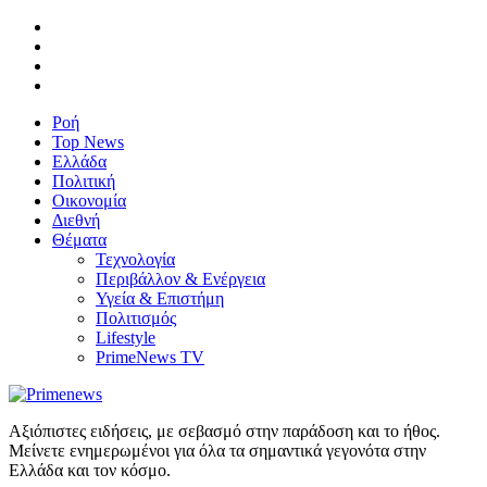
Ροή
Top News
Ελλάδα
Πολιτική
Οικονομία
Διεθνή
Θέματα
Τεχνολογία
Περιβάλλον & Ενέργεια
Υγεία & Επιστήμη
Πολιτισμός
Lifestyle
PrimeNews TV
Αξιόπιστες ειδήσεις, με σεβασμό στην παράδοση και το ήθος.
Μείνετε ενημερωμένοι για όλα τα σημαντικά γεγονότα στην
Ελλάδα και τον κόσμο.