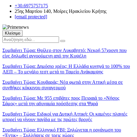
+30.6975757175
25ης Μαρτίου 140, Μοίρες Ηρακλείου Κρήτης
[email protected]
Κλείσιμο
Συμβαίνει Τώρα:
Θρίλερ στον Λυκαβηττό: Νεκρή 57χρονη που
είχε δηλωθεί αγνοούμενη από την Κυψέλη
Συμβαίνει Τώρα:
Δημόσιο χρέος: Η Ελλάδα κυνηγά το 100% του
ΑΕΠ – Το μεγάλο τεστ μετά το Ταμείο Ανάκαμψης
Συμβαίνει Τώρα:
Κουβαράς: Νέα φωτιά στην Αττική μέσα σε
συνθήκες κόκκινου συναγερμού
Συμβαίνει Τώρα:
Με 955 επιβάτες προς Πειραιά το «Νήσος
Σάμος» μετά την αδυναμία πρόσδεσης στα Ψαρά
Συμβαίνει Τώρα:
Ειδικοί για Δυτική Αττική: Οι καμένες πλαγιές
μπορεί να γίνουν παγίδα με τις πρώτες βροχές
Συμβαίνει Τώρα:
Ελληνικό FBI: Ξηλώνεται η οργάνωση του
«Έντικ» – Συλλήψεις σε τρεις χώρες