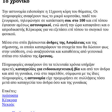
Το χρονικό
Την αστυνομία ειδοποίησε η 11χρονη κόρη του θύματος. Οι
πληροφορίες αναφέρουν πως το μικρό κοριτσάκι, παιδί του
ζευγαριού, τηλεφώνησε σε κατάσταση
σοκ στο 100
και επί τόπου
έφτασαν αμέσως
αστυνομικοί
, ενώ αυτή την ώρα καταφτάνει και ο
ιατροδικαστής Κέρκυρας για να εξετάσει επί τόπου το σκηνικό του
φονικού.
Μέσα στο σπίτι βρίσκονται
άνδρες της Ασφάλειας
και της
σήμανσης, οι οποίοι καταγράφουν τα στοιχεία που θα δώσουν φως
στην υπόθεση, ενώ αναζητούνται και καταθέσεις από γειτονικά
σπίτια στο πλαίσιο της
έρευνας.
Πληροφορίες αναφέρουν ότι τα τελευταία xρόνια υπήρξαν
αρκετές
καταγγελίες για ενδοοικογενειακή βία
και από τον άνδρα
και από τη γυναίκα, ενώ στο παρελθόν, σύμφωνα με τις ίδιες
πληροφορίες, η
αστυνομία
είχε προχωρήσει σε συλλήψεις τόσο
μετά απο καταγγελία του άνδρα όσο και της γυναίκας
Ετικέτες:
πρόσφατα
Κέρκυρα
Νεκρός