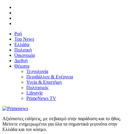
Ροή
Top News
Ελλάδα
Πολιτική
Οικονομία
Διεθνή
Θέματα
Τεχνολογία
Περιβάλλον & Ενέργεια
Υγεία & Επιστήμη
Πολιτισμός
Lifestyle
PrimeNews TV
Αξιόπιστες ειδήσεις, με σεβασμό στην παράδοση και το ήθος.
Μείνετε ενημερωμένοι για όλα τα σημαντικά γεγονότα στην
Ελλάδα και τον κόσμο.