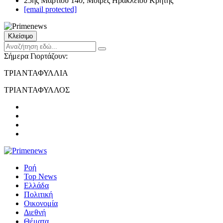
25ης Μαρτίου 140, Μοίρες Ηρακλείου Κρήτης
[email protected]
Κλείσιμο
Σήμερα Γιορτάζουν:
ΤΡΙΑΝΤΑΦΥΛΛΙΑ
ΤΡΙΑΝΤΑΦΥΛΛΟΣ
Ροή
Top News
Ελλάδα
Πολιτική
Οικονομία
Διεθνή
Θέματα