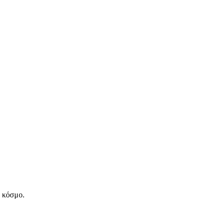
ν κόσμο.