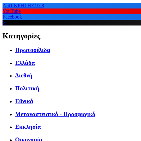
Ant1 ΚΡΗΤΗΣ 95.8
YouTube
Facebook
X
Κατηγορίες
Πρωτοσέλιδα
Ελλάδα
Διεθνή
Πολιτική
Εθνικά
Μεταναστευτικό - Προσφυγικό
Εκκλησία
Οικονομία