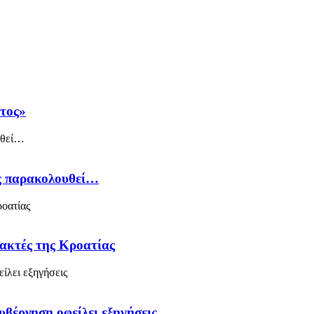
άτος»
ός παρακολουθεί…
 ακτές της Κροατίας
υβέρνηση οφείλει εξηγήσεις