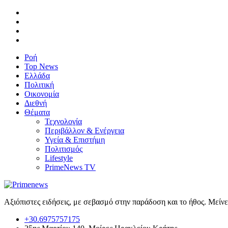
Ροή
Top News
Ελλάδα
Πολιτική
Οικονομία
Διεθνή
Θέματα
Τεχνολογία
Περιβάλλον & Ενέργεια
Υγεία & Επιστήμη
Πολιτισμός
Lifestyle
PrimeNews TV
Αξιόπιστες ειδήσεις, με σεβασμό στην παράδοση και το ήθος. Μείν
+30.6975757175