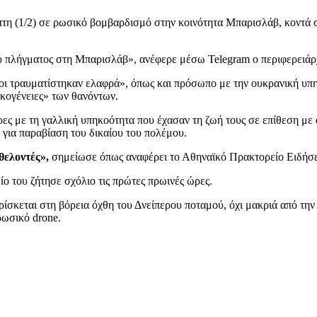
πτη (1/2) σε ρωσικό βομβαρδισμό στην κοινότητα Μπαρισλάβ, κοντά
ού πλήγματος στη Μπαρισλάβ», ανέφερε μέσω Telegram ο περιφερειά
οι τραυματίστηκαν ελαφρά», όπως και πρόσωπο με την ουκρανική υπηκ
ικογένειες» των θανόντων.
ες με τη γαλλική υπηκοότητα που έχασαν τη ζωή τους σε επίθεση με d
για παραβίαση του δικαίου του πολέμου.
θελοντές»,
σημείωσε όπως αναφέρει το Αθηναϊκό Πρακτορείο Ειδήσ
 του ζήτησε σχόλιο τις πρώτες πρωινές ώρες.
βρίσκεται στη βόρεια όχθη του Δνείπερου ποταμού, όχι μακριά από 
ρωσικό drone.