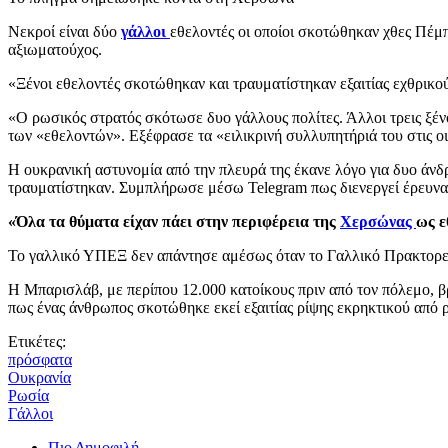
Νεκροί είναι δύο
γάλλοι
εθελοντές οι οποίοι σκοτώθηκαν χθες Πέμ
αξιωματούχος.
«Ξένοι εθελοντές σκοτώθηκαν και τραυματίστηκαν εξαιτίας εχθρικ
«Ο ρωσικός στρατός σκότωσε δυο γάλλους πολίτες. Άλλοι τρεις ξέν
των «εθελοντών». Εξέφρασε τα «ειλικρινή συλλυπητήριά του στις ο
Η ουκρανική αστυνομία από την πλευρά της έκανε λόγο για δυο άνδρ
τραυματίστηκαν. Συμπλήρωσε μέσω Telegram πως διενεργεί έρευνα 
«Όλα τα θύματα είχαν πάει στην περιφέρεια της
Χερσώνας
ως ε
Το γαλλικό ΥΠΕΞ δεν απάντησε αμέσως όταν το Γαλλικό Πρακτορείο
Η Μπαρισλάβ, με περίπου 12.000 κατοίκους πριν από τον πόλεμο, 
πως ένας άνθρωπος σκοτώθηκε εκεί εξαιτίας ρίψης εκρηκτικού από 
Ετικέτες:
πρόσφατα
Ουκρανία
Ρωσία
Γάλλοι
Πιο Δημοφιλή