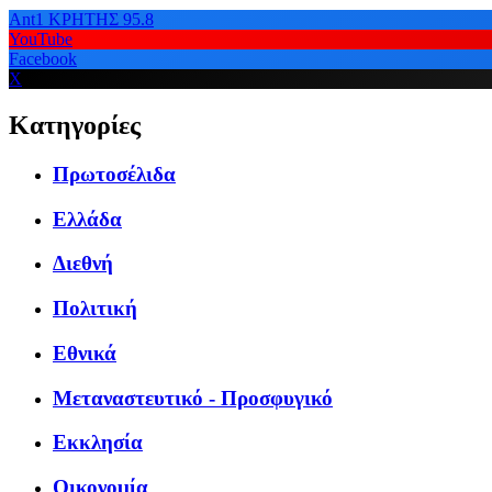
Ant1 ΚΡΗΤΗΣ 95.8
YouTube
Facebook
X
Κατηγορίες
Πρωτοσέλιδα
Ελλάδα
Διεθνή
Πολιτική
Εθνικά
Μεταναστευτικό - Προσφυγικό
Εκκλησία
Οικονομία