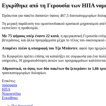
Εγκρίθηκε από τη Γερουσία των ΗΠΑ νομο
Πρόκειται για πακέτο δαπανών ύψους 467,5 δισεκατομμυρίων δολα
Τη μερική παράλυση του ομοσπονδιακού κρατικού μηχανισμού απέ
εκπνεύσει η προθεσμία.
Με 75 ψήφους υπέρ έναντι 22 κατά
, η αμερικανική Γερουσία ενέκ
βετεράνους, και άλλα προγράμματα μέχρι το τέλος του οικονομικού 
Απομένει πλέον η υπογραφή του Τζο Μπάιντεν
, αφού προ ημερών
Το Κογκρέσο πρέπει επίσης να καταλήξει σε συμφωνία για ένα πολύ
υπηρεσίες. Η χρηματοδότηση αυτών των προγραμμάτων καλύπτεται μ
Αθροιστικά, το ύψος των δύο πακέτων θα ξεπεράσει το 1,66 τρι
τρισεκατομμυρίων δολαρίων.
Ετικέτες:
πρόσφατα
ΗΠΑ
Νομοσχέδιο
Εγκρίθηκε
Πιο Δημοφιλή