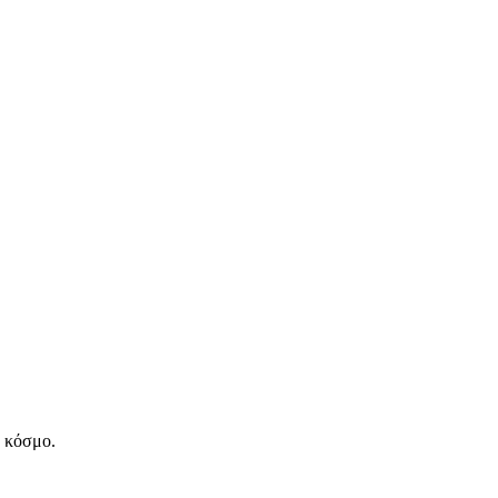
ν κόσμο.