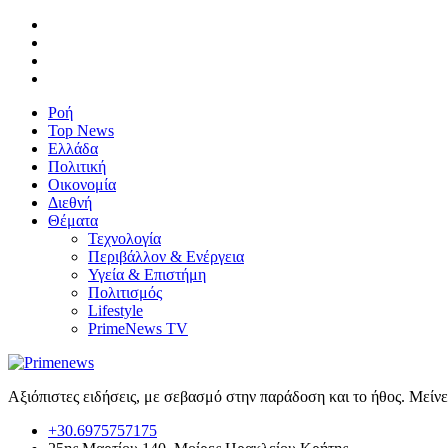
Ροή
Top News
Ελλάδα
Πολιτική
Οικονομία
Διεθνή
Θέματα
Τεχνολογία
Περιβάλλον & Ενέργεια
Υγεία & Επιστήμη
Πολιτισμός
Lifestyle
PrimeNews TV
Αξιόπιστες ειδήσεις, με σεβασμό στην παράδοση και το ήθος. Μείν
+30.6975757175