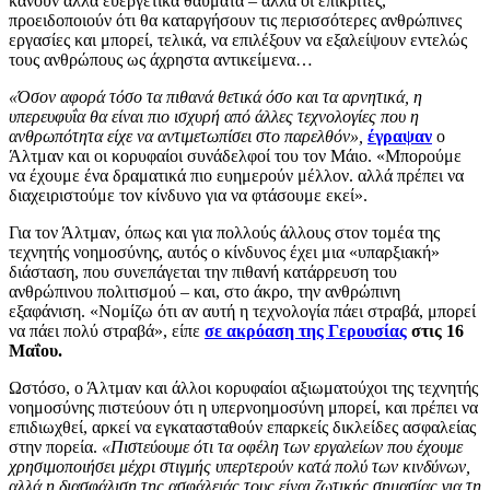
κάνουν άλλα ευεργετικά θαύματα – αλλά οι επικριτές,
προειδοποιούν ότι θα καταργήσουν τις περισσότερες ανθρώπινες
εργασίες και μπορεί, τελικά, να επιλέξουν να εξαλείψουν εντελώς
τους ανθρώπους ως άχρηστα αντικείμενα…
«Όσον αφορά τόσο τα πιθανά θετικά όσο και τα αρνητικά, η
υπερευφυΐα θα είναι πιο ισχυρή από άλλες τεχνολογίες που η
ανθρωπότητα είχε να αντιμετωπίσει στο παρελθόν»,
έγραψαν
ο
Άλτμαν και οι κορυφαίοι συνάδελφοί του τον Μάιο. «Μπορούμε
να έχουμε ένα δραματικά πιο ευημερούν μέλλον. αλλά πρέπει να
διαχειριστούμε τον κίνδυνο για να φτάσουμε εκεί».
Για τον Άλτμαν, όπως και για πολλούς άλλους στον τομέα της
τεχνητής νοημοσύνης, αυτός ο κίνδυνος έχει μια «υπαρξιακή»
διάσταση, που συνεπάγεται την πιθανή κατάρρευση του
ανθρώπινου πολιτισμού – και, στο άκρο, την ανθρώπινη
εξαφάνιση. «Νομίζω ότι αν αυτή η τεχνολογία πάει στραβά, μπορεί
να πάει πολύ στραβά», είπε
σε ακρόαση της Γερουσίας
στις 16
Μαΐου.
Ωστόσο, ο Άλτμαν και άλλοι κορυφαίοι αξιωματούχοι της τεχνητής
νοημοσύνης πιστεύουν ότι η υπερνοημοσύνη μπορεί, και πρέπει να
επιδιωχθεί, αρκεί να εγκατασταθούν επαρκείς δικλείδες ασφαλείας
στην πορεία.
«Πιστεύουμε ότι τα οφέλη των εργαλείων που έχουμε
χρησιμοποιήσει μέχρι στιγμής υπερτερούν κατά πολύ των κινδύνων,
αλλά η διασφάλιση της ασφάλειάς τους είναι ζωτικής σημασίας για τη