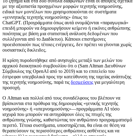
Το ζήτημα και στα δύο σύνολα διαφωνιών είναι οι απόψεις σχετικά
με την αξιοπιστία προηγμένων μορφών τεχνητής νοημοσύνης,
ειδικά των μοντέλων που χρησιμοποιούνται σε συστήματα
«γεννητικής τεχνητής νοημοσύνης» όπως το
ChatGPT. (Προγράμματα όπως αυτά ονομάζονται «παραγωγικά»
επειδή μπορούν να δημιουργήσουν κείμενο ή εικόνες ανθρώπινης
ποιότητας με βάση μια στατιστική ανάλυση δεδομένων που
συλλέγονται από το Διαδίκτυο). Κάποιοι επιστήμονες
προειδοποιούν πως τέτοιες ενέργειες, δεν πρέπει να γίνονται χωρίς
ουσιαστικές δικλειδες.
Η κρίση πυροδοτήθηκε από ανησυχίες μεταξύ των μελών του
αρχικού διοικητικού συμβουλίου ότι ο (Sam Altman Διευθύνων
Σύμβουλος της OpenAI από το 2019) και το επιτελείο του
έστρεφαν υπερβολικά προς την κατεύθυνση της ταχείας ανάπτυξης
της τεχνητής νοημοσύνης, παρά τις
δεσμεύσεις
για μεγαλύτερη
προσοχή.
Ο Altman και πολλοί από τους συναδέλφους του βλέπουν να
βρίσκονται στα πρόθυρα της δημιουργίας «γενικής τεχνητής
νοημοσύνης» ή «υπερνοημοσύνης»—προγράμματα AI τόσο
ισχυρά που μπορούν να αντιγράψουν όλες τις πτυχές της
ανθρώπινης γνώσης, καθιστώντας τον ανθρώπινο προγραμματισμό
περιττό. Τέτοια συστήματα, υποστηρίζεται, θα είναι σε θέση να
θεραπεύσουν τις περισσότερες ανθρώπινες ασθένειες και να