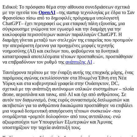
Ειδικοί: Το πρόσφατο θέμα στην αίθουσα συνεδριάσεων σχετικά
με την ηγεσία του
OpenAI
–της startup τεχνολογίας με έδρα το Σαν
Φρανσίσκο πίσω από το δημοφιλές πρόγραμμα υπολογιστή
ChatGPT– έχει περιγραφεί ως μια εταιρική πάλη εξουσίας, μια
σύγκρουσημε γνώμονα τον εγωισμό και την διαμάχη για την
κυκλοφορία περισσότερων ικανών παραλλαγών ChatGPT. Η
διαμάχη γίνεται μεταξύ των στελεχών της εταιρείας που προτιμούν
την απεριόριστη έρευνα για προηγμένες μορφές τεχνητής
νοημοσύνης (AI) και εκείνων που, φοβούμενοι τα δυνητικά
καταστροφικά αποτελέσματα τέτοιων προσπαθειών, προσπάθησαν
να επιβραδύνουν τον ρυθμό της
ανάπτυξης AI
.
Ταυτόχρονα περίπου με την έναρξη αυτής της εποχικής μάχης, ένας
παρόμοιος αγώνας εκτυλίσσονταν στα Ηνωμένα Έθνη στη Νέα
Υόρκη και στα κυβερνητικά γραφεία στην Ουάσιγκτον, DC,
σχετικά με την ανάπτυξη αυτόνομων οπλικών συστημάτων – πλοία
drone, αεροπλάνα και τανκς. από AI και όχι από ανθρώπους. Σε
αυτόν τον διαγωνισμό, ένας ευρύς συνασπισμός διπλωματών και
ακτιβιστών για τα ανθρώπινα δικαιώματα προσπάθησε να επιβάλει
μια νομικά δεσμευτική απαγόρευση τέτοιων συσκευών -που
ονομάζονται «ρομπότ δολοφόνοι» από τους αντιπάλους- ενώ
αξιωματούχοι των Υπουργείων Εξωτερικών και Άμυνας
υποστηρίζουν την ταχεία ανάπτυξή τους.