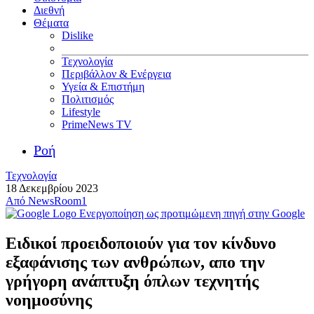
Διεθνή
Θέματα
Dislike
Τεχνολογία
Περιβάλλον & Ενέργεια
Υγεία & Επιστήμη
Πολιτισμός
Lifestyle
PrimeNews TV
Ροή
Τεχνολογία
18 Δεκεμβρίου 2023
Από
NewsRoom1
Ενεργοποίηση ως προτιμώμενη πηγή στην Google
Ειδικοί προειδοποιούν για τον κίνδυνο
εξαφάνισης των ανθρώπων, απο την
γρήγορη ανάπτυξη όπλων τεχνητής
νοημοσύνης