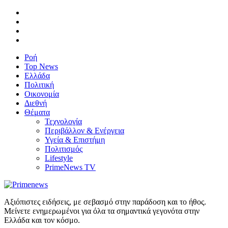
Ροή
Top News
Ελλάδα
Πολιτική
Οικονομία
Διεθνή
Θέματα
Τεχνολογία
Περιβάλλον & Ενέργεια
Υγεία & Επιστήμη
Πολιτισμός
Lifestyle
PrimeNews TV
Αξιόπιστες ειδήσεις, με σεβασμό στην παράδοση και το ήθος.
Μείνετε ενημερωμένοι για όλα τα σημαντικά γεγονότα στην
Ελλάδα και τον κόσμο.