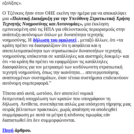
εξελίξεις».
Ο Τζένκινς ήταν στον ΟΗΕ εκείνη την ημέρα για να αποκαλύψει
μια
«Πολιτική Διακήρυξη για την Υπεύθυνη Στρατιωτική Χρήση
Τεχνητής Νοημοσύνης και Αυτονομίας»,
μια έκκληση
εμπνευσμένη από τις ΗΠΑ για εθελοντικούς περιορισμούς στην
ανάπτυξη αυτόνομων όπλων με δυνατότητα τεχνητής
νοημοσύνης. Η
δήλωση του ομολογεί
, μεταξύ άλλων, ότι «τα
κράτη πρέπει να διασφαλίζουν ότι η ασφάλεια και η
αποτελεσματικότητα των στρατιωτικών δυνατοτήτων τεχνητής
νοημοσύνης υπόκεινται σε κατάλληλες και αυστηρές δοκιμές» και
ότι «τα κράτη θα πρέπει να εφαρμόζουν τις κατάλληλες
διασφαλίσεις για τον μετριασμό των κινδύνωνστη στρατιωτική
τεχνητή νοημοσύνη, όπως την ικανότητα… απενεργοποίησης
αναπτυγμένων συστημάτων, όταν τέτοια συστήματα επιδεικνύουν
αυτόνομη συμπεριφορά.”
Τίποτα από αυτά, ωστόσο, δεν αποτελεί νομικά
δεσμευτική υποχρέωση των κρατών που υπογράφουν τη
δήλωση. Αντίθετα, συνεπάγεται απλώς μια υπόσχεση τήρησης μιας
σειράς βέλτιστων πρακτικών, χωρίς απαίτηση να αποδειχθεί
συμμόρφωση με αυτά τα μέτρα ή κίνδυνος τιμωρίας εάν
διαπιστωθεί ότι δεν συμμορφώνονται.
Πηγή
άρθρου.