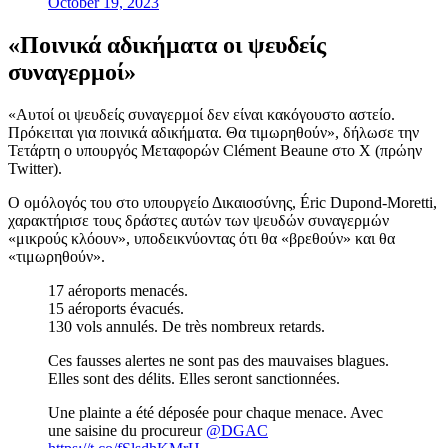
October 19, 2023
«Ποινικά αδικήματα οι ψευδείς
συναγερμοί»
«Αυτοί οι ψευδείς συναγερμοί δεν είναι κακόγουστο αστείο.
Πρόκειται για ποινικά αδικήματα. Θα τιμωρηθούν», δήλωσε την
Τετάρτη ο υπουργός Μεταφορών Clément Beaune στο X (πρώην
Twitter).
Ο ομόλογός του στο υπουργείο Δικαιοσύνης, Éric Dupond-Moretti,
χαρακτήρισε τους δράστες αυτών των ψευδών συναγερμών
«μικρούς κλόουν», υποδεικνύοντας ότι θα «βρεθούν» και θα
«τιμωρηθούν».
17 aéroports menacés.
15 aéroports évacués.
130 vols annulés. De très nombreux retards.
Ces fausses alertes ne sont pas des mauvaises blagues.
Elles sont des délits. Elles seront sanctionnées.
Une plainte a été déposée pour chaque menace. Avec
une saisine du procureur
@DGAC