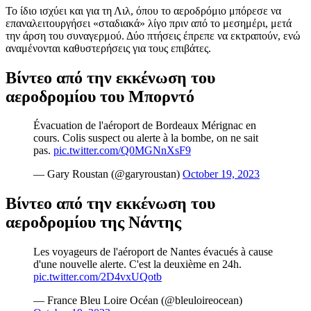
Το ίδιο ισχύει και για τη Λιλ, όπου το αεροδρόμιο μπόρεσε να
επαναλειτουργήσει «σταδιακά» λίγο πριν από το μεσημέρι, μετά
την άρση του συναγερμού. Δύο πτήσεις έπρεπε να εκτραπούν, ενώ
αναμένονται καθυστερήσεις για τους επιβάτες.
Βίντεο από την εκκένωση του
αεροδρομίου του Μπορντό
Évacuation de l'aéroport de Bordeaux Mérignac en
cours. Colis suspect ou alerte à la bombe, on ne sait
pas.
pic.twitter.com/Q0MGNnXsF9
— Gary Roustan (@garyroustan)
October 19, 2023
Βίντεο από την εκκένωση του
αεροδρομίου της Νάντης
Les voyageurs de l'aéroport de Nantes évacués à cause
d'une nouvelle alerte. C'est la deuxième en 24h.
pic.twitter.com/2D4vxUQotb
— France Bleu Loire Océan (@bleuloireocean)