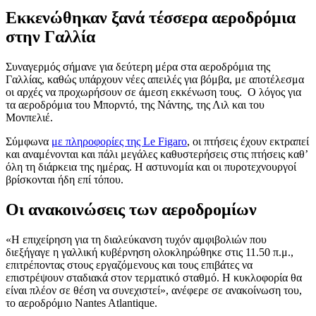
Εκκενώθηκαν ξανά τέσσερα αεροδρόμια
στην Γαλλία
Συναγερμός σήμανε για δεύτερη μέρα στα αεροδρόμια της
Γαλλίας, καθώς υπάρχουν νέες απειλές για βόμβα, με αποτέλεσμα
οι αρχές να προχωρήσουν σε άμεση εκκένωση τους. Ο λόγος για
τα αεροδρόμια του Μπορντό, της Νάντης, της Λιλ και του
Μονπελιέ.
Σύμφωνα
με πληροφορίες της Le Figaro
, οι πτήσεις έχουν εκτραπεί
και αναμένονται και πάλι μεγάλες καθυστερήσεις στις πτήσεις καθ’
όλη τη διάρκεια της ημέρας. Η αστυνομία και οι πυροτεχνουργοί
βρίσκονται ήδη επί τόπου.
Οι ανακοινώσεις των αεροδρομίων
«Η επιχείρηση για τη διαλεύκανση τυχόν αμφιβολιών που
διεξήγαγε η γαλλική κυβέρνηση ολοκληρώθηκε στις 11.50 π.μ.,
επιτρέποντας στους εργαζόμενους και τους επιβάτες να
επιστρέψουν σταδιακά στον τερματικό σταθμό. Η κυκλοφορία θα
είναι πλέον σε θέση να συνεχιστεί», ανέφερε σε ανακοίνωση του,
το αεροδρόμιο Nantes Atlantique.