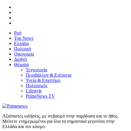
Ροή
Top News
Ελλάδα
Πολιτική
Οικονομία
Διεθνή
Θέματα
Τεχνολογία
Περιβάλλον & Ενέργεια
Υγεία & Επιστήμη
Πολιτισμός
Lifestyle
PrimeNews TV
Αξιόπιστες ειδήσεις, με σεβασμό στην παράδοση και το ήθος.
Μείνετε ενημερωμένοι για όλα τα σημαντικά γεγονότα στην
Ελλάδα και τον κόσμο.