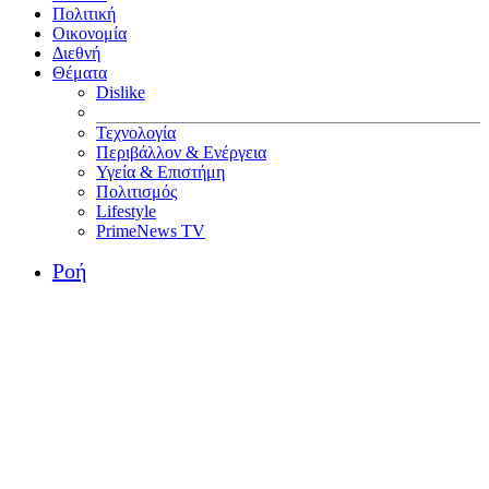
Πολιτική
Οικονομία
Διεθνή
Θέματα
Dislike
Τεχνολογία
Περιβάλλον & Ενέργεια
Υγεία & Επιστήμη
Πολιτισμός
Lifestyle
PrimeNews TV
Ροή