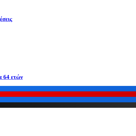
έσεις
α 64 ετών