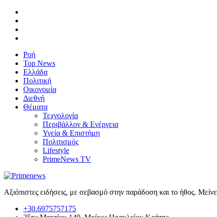
Ροή
Top News
Ελλάδα
Πολιτική
Οικονομία
Διεθνή
Θέματα
Τεχνολογία
Περιβάλλον & Ενέργεια
Υγεία & Επιστήμη
Πολιτισμός
Lifestyle
PrimeNews TV
Αξιόπιστες ειδήσεις, με σεβασμό στην παράδοση και το ήθος. Μείν
+30.6975757175