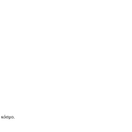
ν κόσμο.