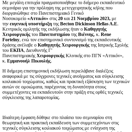
Mε μεγάλη επιτυχία πραγματοποιήθηκε το διήμερο εκπαιδευτικό
σεμινάριο για την πρόληψη της μετεγχειρητικής κήλης που
διοργανώθηκε στο Πανεπιστημιακό Γενικό
Νοσοκομείο
«Αττικόν»
στις
20
και
21 Νοεμβρίου 2023,
με
την
ευγενική υποστήριξη
της
Becton Dickinson Hellas A.E
.
Κεντρικός ομιλητής της εκδήλωσης ήταν ο
Καθηγητής
Χειρουργικής
του
Πανεπιστημίου
της
Βιέννης
, κ.
Rene
Fortelny
, ενώ τον επιστημονικό συντονισμό της εκπαιδευτικής
δράσης ανέλαβε ο
Καθηγητής Χειρουργικής
της Ιατρικής Σχολής
του
ΕΚΠΑ
, Διευθυντής Γ’
Πανεπιστημιακής
Χειρουργικής
Κλινικής στο ΠΓΝ «Αττικόν»,
κ.
Εμμανουήλ Πικουλής
.
Η διήμερη επιστημονική εκδήλωση περιελάβανε διαλέξεις
αναφορικά με τις σύγχρονες τεχνικές ανοίγματος και σύγκλεισης
κοιλιακού τοιχώματος, καθώς και πρακτική εξάσκηση των τεχνικών
αυτών σε ομοιώματα, παρέχοντας τη δυνατότητα στους
συμμετέχοντες να εκπαιδευτούν στην πράξη στις ορθές τεχνικές
σύγκλεισης της λαπαροτομίας.
Ιδιαίτερη έμφαση δόθηκε στο πλαίσιο του σεμιναρίου στη
θεωρητική και πρακτική εκπαίδευση των συμμετεχόντων στις
τεχνικές σύγκλεισης κοιλιακού τοιχώματος με ενίσχυση της