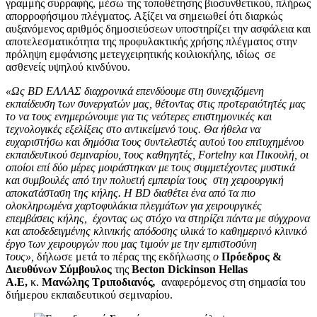
γραμμής συρραφής, μέσω της τοποθέτησης βιοσυνθετικού, πλήρως
απορροφήσιμου πλέγματος. Αξίζει να σημειωθεί ότι διαρκώς
αυξανόμενος αριθμός δημοσιεύσεων υποστηρίζει την ασφάλεια και
αποτελεσματικότητα της προφυλακτικής χρήσης πλέγματος στην
πρόληψη εμφάνισης μετεγχειρητικής κοιλιοκήλης, ιδίως σε
ασθενείς υψηλού κινδύνου.
«Ως BD ΕΛΛΑΣ διαχρονικά επενδύουμε στη συνεχιζόμενη
εκπαίδευση των συνεργατών μας, θέτοντας στις προτεραιότητές μας
το να τους ενημερώνουμε για τις νεότερες επιστημονικές και
τεχνολογικές εξελίξεις στο αντικείμενό τους. Θα ήθελα να
ευχαριστήσω και δημόσια τους συντελεστές αυτού του επιτυχημένου
εκπαιδευτικού σεμιναρίου, τους καθηγητές, Fortelny και Πικουλή, οι
οποίοι επί δύο μέρες μοιράστηκαν με τους συμμετέχοντες μυστικά
και συμβουλές από την πολυετή εμπειρία τους στη χειρουργική
αποκατάσταση της κήλης. Η BD διαθέτει ένα από τα πιο
ολοκληρωμένα χαρτοφυλάκια πλεγμάτων για χειρουργικές
επεμβάσεις κήλης, έχοντας ως στόχο να στηρίζει πάντα με σύγχρονα
και αποδεδειγμένης κλινικής απόδοσης υλικά το καθημερινό κλινικό
έργο των χειρουργών που μας τιμούν με την εμπιστοσύνη
τους»,
δήλωσε μετά το πέρας της εκδήλωσης
ο
Πρόεδρος &
Διευθύνων Σύμβουλος
της
Becton Dickinson Hellas
A.E,
κ.
Μανώλης Τριποδιανός
,
αναφερόμενος στη σημασία του
διήμερου εκπαιδευτικού σεμιναρίου.