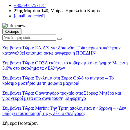
+30.6975757175
25ης Μαρτίου 140, Μοίρες Ηρακλείου Κρήτης
[email protected]
Κλείσιμο
Συμβαίνει Τώρα:
ΕΛ.ΑΣ. για Ζάκυνθο: Τρία περιστατικά έχουν
καταγγελθεί επίσημα, οκτώ αναφέρει η ΠΟΕΔΗΝ
Συμβαίνει Τώρα:
ΟΟΣΑ εκθέτει το κυβερνητικό αφήγημα: Μείωση
3,6% στο εισόδημα των Ελλήνων
Συμβαίνει Τώρα:
Έγκλημα στη Σύρο: Θολό το κίνητρο – Το
κρίσιμο μυστήριο με τη μοιραία μαχαιριά
Συμβαίνει Τώρα:
Θανατηφόρο τροχαίο στις Σέρρες: Μητέρα και
γιος νεκροί μετά από σύγκρουση με φορτηγό
Συμβαίνει Τώρα:
Marfin: Την Τρίτη απολογείται η 46χρονη – «Δεν
υπάρχει ταυτοποίησή της», λέει ο συνήγορος
Σήμερα Γιορτάζουν: