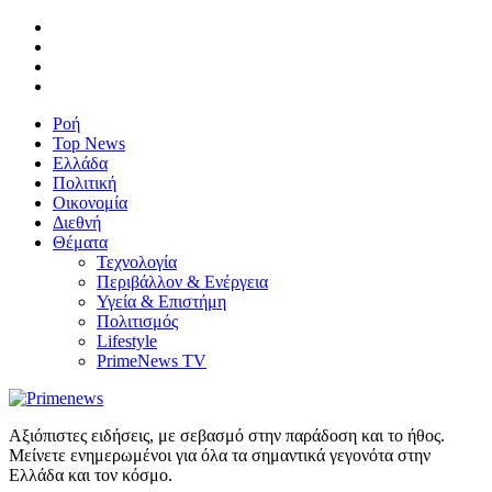
Ροή
Top News
Ελλάδα
Πολιτική
Οικονομία
Διεθνή
Θέματα
Τεχνολογία
Περιβάλλον & Ενέργεια
Υγεία & Επιστήμη
Πολιτισμός
Lifestyle
PrimeNews TV
Αξιόπιστες ειδήσεις, με σεβασμό στην παράδοση και το ήθος.
Μείνετε ενημερωμένοι για όλα τα σημαντικά γεγονότα στην
Ελλάδα και τον κόσμο.