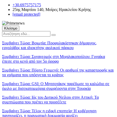
+30.6975757175
25ης Μαρτίου 140, Μοίρες Ηρακλείου Κρήτης
[email protected]
Κλείσιμο
Συμβαίνει Τώρα:
Βοιωτία: Προφυλακίστηκαν δήμαρχος,
εργολάβος και ιδιοκτήτης αιολικού πάρκου
Συμβαίνει Τώρα:
Συναγερμός στη Μιχαλακοπούλου: Γυναίκα
έπεσε στο κενό από τον 5ο όροφο
Συμβαίνει Τώρα:
Πόρτο Γερμενό: Οι αριθμοί της καταστροφής και
τα χρήματα που υπόσχεται το κράτος
Συμβαίνει Τώρα:
GSI: Ο Μητσοτάκης παρέδωσε το καλώδιο σε
όμιλο με δισεκατομμύρια συμφέροντα στην Τουρκία
Συμβαίνει Τώρα:
Ιός του Δυτικού Νείλου στην Αττική: Τα
συμπτώματα που πρέπει να προσέξετε
Συμβαίνει Τώρα:
Τέλος η ειδική εποπτεία; Η κυβέρνηση
πανηγυρίζει, η πραγματική δοκιμασία αρχίζει