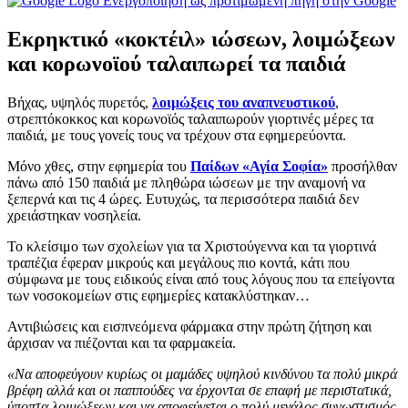
Ενεργοποίηση ως προτιμώμενη πηγή στην Google
Εκρηκτικό «κοκτέιλ» ιώσεων, λοιμώξεων
και κορωνοϊού ταλαιπωρεί τα παιδιά
Βήχας, υψηλός πυρετός,
λοιμώξεις του αναπνευστικού
,
στρεπτόκοκκος και κορωνοϊός ταλαιπωρούν γιορτινές μέρες τα
παιδιά, με τους γονείς τους να τρέχουν στα εφημερεύοντα.
Μόνο χθες, στην εφημερία του
Παίδων «Αγία Σοφία»
προσήλθαν
πάνω από 150 παιδιά με πληθώρα ιώσεων με την αναμονή να
ξεπερνά και τις 4 ώρες. Ευτυχώς, τα περισσότερα παιδιά δεν
χρειάστηκαν νοσηλεία.
Το κλείσιμο των σχολείων για τα Χριστούγεννα και τα γιορτινά
τραπέζια έφεραν μικρούς και μεγάλους πιο κοντά, κάτι που
σύμφωνα με τους ειδικούς είναι από τους λόγους που τα επείγοντα
των νοσοκομείων στις εφημερίες κατακλύστηκαν…
Αντιβιώσεις και εισπνεόμενα φάρμακα στην πρώτη ζήτηση και
άρχισαν να πιέζονται και τα φαρμακεία.
«Να αποφεύγουν κυρίως οι μαμάδες υψηλού κινδύνου τα πολύ μικρά
βρέφη αλλά και οι παππούδες να έρχονται σε επαφή με περιστατικά,
ύποπτα λοιμώξεων και να αποφεύγεται ο πολύ μεγάλος συνωστισμός