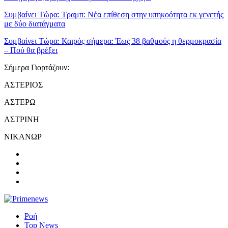
Συμβαίνει Τώρα:
Τραμπ: Νέα επίθεση στην υπηκοότητα εκ γενετής
με δύο διατάγματα
Συμβαίνει Τώρα:
Καιρός σήμερα: Έως 38 βαθμούς η θερμοκρασία
– Πού θα βρέξει
Σήμερα Γιορτάζουν:
ΑΣΤΕΡΙΟΣ
ΑΣΤΕΡΩ
ΑΣΤΡΙΝΗ
ΝΙΚΑΝΩΡ
Ροή
Top News