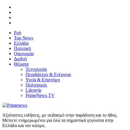
Ροή
Top News
Ελλάδα
Πολιτική
Οικονομία
Διεθνή
Θέματα
Τεχνολογία
Περιβάλλον & Ενέργεια
Υγεία & Επιστήμη
Πολιτισμός
Lifestyle
PrimeNews TV
Αξιόπιστες ειδήσεις, με σεβασμό στην παράδοση και το ήθος.
Μείνετε ενημερωμένοι για όλα τα σημαντικά γεγονότα στην
Ελλάδα και τον κόσμο.