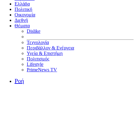
Ελλάδα
Πολιτική
Οικονομία
Διεθνή
Θέματα
Dislike
Τεχνολογία
Περιβάλλον & Ενέργεια
Υγεία & Επιστήμη
Πολιτισμός
Lifestyle
PrimeNews TV
Ροή