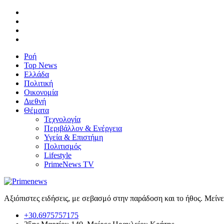
Ροή
Top News
Ελλάδα
Πολιτική
Οικονομία
Διεθνή
Θέματα
Τεχνολογία
Περιβάλλον & Ενέργεια
Υγεία & Επιστήμη
Πολιτισμός
Lifestyle
PrimeNews TV
Αξιόπιστες ειδήσεις, με σεβασμό στην παράδοση και το ήθος. Μείν
+30.6975757175