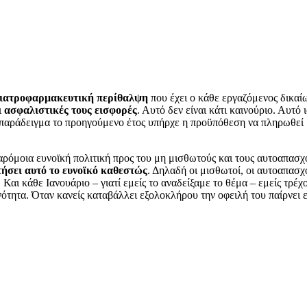
ιατροφαρμακευτική περίθαλψη
που έχει ο κάθε εργαζόμενος δικαί
ι
ασφαλιστικές τους εισφορές
. Αυτό δεν είναι κάτι καινούριο. Αυτό
α παράδειγμα το προηγούμενο έτος υπήρχε η προϋπόθεση να πληρωθεί μ
αρόμοια ευνοϊκή πολιτική προς του μη μισθωτούς και τους αυτοαπασ
ήσει αυτό το ευνοϊκό καθεστώς
. Δηλαδή οι μισθωτοί, οι αυτοαπασχ
Και κάθε Ιανουάριο – γιατί εμείς το αναδείξαμε το θέμα – εμείς τρέ
τητα. Όταν κανείς καταβάλλει εξολοκλήρου την οφειλή του παίρνει ε