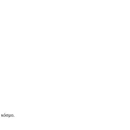
ν κόσμο.