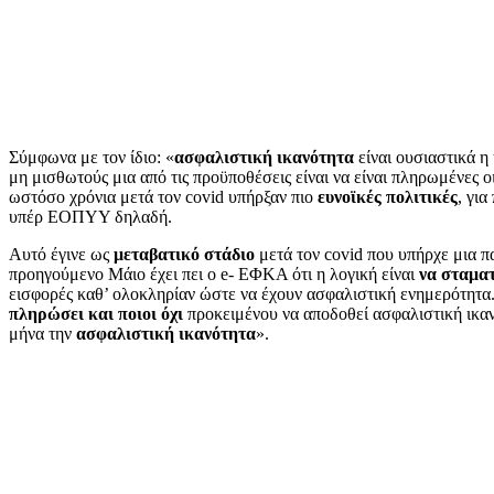
Σύμφωνα με τον ίδιο: «
ασφαλιστική ικανότητα
είναι ουσιαστικά η
μη μισθωτούς μια από τις προϋποθέσεις είναι να είναι πληρωμένες ο
ωστόσο χρόνια μετά τον covid υπήρξαν πιο
ευνοϊκές πολιτικές
, γι
υπέρ ΕΟΠΥΥ δηλαδή.
Αυτό έγινε ως
μεταβατικό στάδιο
μετά τον covid που υπήρχε μια π
προηγούμενο Μάιο έχει πει ο e- ΕΦΚΑ ότι η λογική είναι
να σταματ
εισφορές καθ’ ολοκληρίαν ώστε να έχουν ασφαλιστική ενημερότητα. 
πληρώσει και ποιοι όχι
προκειμένου να αποδοθεί ασφαλιστική ικανό
μήνα την
ασφαλιστική ικανότητα
».