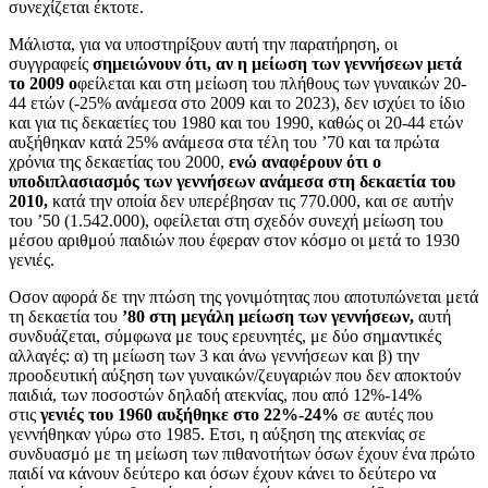
συνεχίζεται έκτοτε.
Μάλιστα, για να υποστηρίξουν αυτή την παρατήρηση, οι
συγγραφείς
σημειώνουν ότι, αν η μείωση των γεννήσεων μετά
το 2009 ο
φείλεται και στη μείωση του πλήθους των γυναικών 20-
44 ετών (-25% ανάμεσα στο 2009 και το 2023), δεν ισχύει το ίδιο
και για τις δεκαετίες του 1980 και του 1990, καθώς οι 20-44 ετών
αυξήθηκαν κατά 25% ανάμεσα στα τέλη του ’70 και τα πρώτα
χρόνια της δεκαετίας του 2000,
ενώ αναφέρουν ότι ο
υποδιπλασιασμός των γεννήσεων ανάμεσα στη δεκαετία του
2010,
κατά την οποία δεν υπερέβησαν τις 770.000, και σε αυτήν
του ’50 (1.542.000), οφείλεται στη σχεδόν συνεχή μείωση του
μέσου αριθμού παιδιών που έφεραν στον κόσμο οι μετά το 1930
γενιές.
Οσον αφορά δε την πτώση της γονιμότητας που αποτυπώνεται μετά
τη δεκαετία του
’80 στη μεγάλη μείωση των γεννήσεων,
αυτή
συνδυάζεται, σύμφωνα με τους ερευνητές, με δύο σημαντικές
αλλαγές: α) τη μείωση των 3 και άνω γεννήσεων και β) την
προοδευτική αύξηση των γυναικών/ζευγαριών που δεν αποκτούν
παιδιά, των ποσοστών δηλαδή ατεκνίας, που από 12%-14%
στις
γενιές του 1960 αυξήθηκε στο 22%-24%
σε αυτές που
γεννήθηκαν γύρω στο 1985. Ετσι, η αύξηση της ατεκνίας σε
συνδυασμό με τη μείωση των πιθανοτήτων όσων έχουν ένα πρώτο
παιδί να κάνουν δεύτερο και όσων έχουν κάνει το δεύτερο να