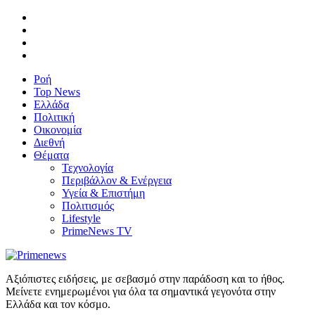
Ροή
Top News
Ελλάδα
Πολιτική
Οικονομία
Διεθνή
Θέματα
Τεχνολογία
Περιβάλλον & Ενέργεια
Υγεία & Επιστήμη
Πολιτισμός
Lifestyle
PrimeNews TV
Αξιόπιστες ειδήσεις, με σεβασμό στην παράδοση και το ήθος.
Μείνετε ενημερωμένοι για όλα τα σημαντικά γεγονότα στην
Ελλάδα και τον κόσμο.