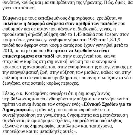
θανάτων, καθώς και μια επιβράδυνση της γήρανσης. Πώς, όμως, θα
γίνει κάτι τέτοιο;
Σύμφωνα με τους καταξιωμένους δημογράφους, χρειάζεται να
«
κλείσει» η διαφορά ανάμεσα στον αριθμό των παιδιών
που
επιθυμούν και σε αυτόν που κάνουν οι διαδοχικές γενιές, η
προοδευτική δηλαδή αύξηση από το 1,45 παιδιά που έφεραν στον
κόσμο όσες γυναίκες γεννήθηκαν γύρω στο 1985 στα 1,8-1,9
παιδιά που έφεραν στον κόσμο αυτές που έχουν γεννηθεί μετά το
2010, με τα μέτρα που
θα πρέπει να ληφθούν να είναι
επικεντρωμένα στο παιδί
και στην οικογένειά του, και να
στοχεύουν κυρίως στη σημαντική μείωση του οικονομικού
κόστους της ανατροφής του, στην εναρμόνιση της οικογενειακής με
την επαγγελματική ζωή, στην αύξηση των μισθών, καθώς και στην
επίλυση του στεγαστικού προβλήματος που αντιμετωπίζουν τα νέα
ζευγάρια, στις αστικές κυρίως περιοχές.
Τέλος, ο κ. Κοτζαμάνης αναφέρει ότι η δημιουργία ενός
περιβάλλοντος που θα ενθαρρύνει την αύξηση των γεννήσεων θα
πρέπει να είναι ένας εκ των στόχων ενός
«Εθνικού Σχεδίου για το
Δημογραφικό»
, η σύνταξη του οποίου «προϋποθέτει τη
συνειδητοποίηση ότι γονιμότητα, θνησιμότητα και μετανάστευση
συνδέονται με αμφίδρομες σχέσεις, επηρεάζονται από πλήθος
εξωγενών της δημογραφίας μεταβλητών και, ταυτόχρονα,
επηρεάζουν και τις μεταβλητές αυτές».