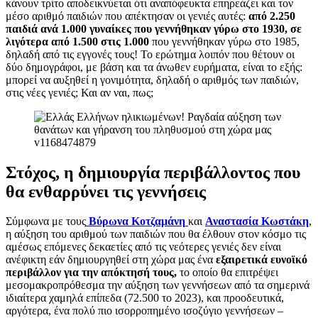
κάνουν τρίτο αποδεικνύεται ότι αναπόφευκτα επηρεάζει και τον
μέσο αριθμό παιδιών που απέκτησαν οι γενιές αυτές:
από 2.250
παιδιά ανά 1.000 γυναίκες που γεννήθηκαν γύρω στο 1930, σε
λιγότερα από 1.500 στις 1.000
που γεννήθηκαν γύρω στο 1985,
δηλαδή από τις εγγονές τους! Το ερώτημα λοιπόν που θέτουν οι
δύο δημογράφοι, με βάση και τα άνωθεν ευρήματα, είναι το εξής:
μπορεί να αυξηθεί η γονιμότητα, δηλαδή ο αριθμός των παιδιών,
στις νέες γενιές; Και αν ναι, πως;
Στόχος, η δημιουργία περιβάλλοντος που
θα ενθαρρύνει τις γεννήσεις
Σύμφωνα με τους
Βύρωνα Κοτζαμάνη
και
Αναστασία Κωστάκη
,
η αύξηση του αριθμού των παιδιών που θα έλθουν στον κόσμο τις
αμέσως επόμενες δεκαετίες από τις νεότερες γενιές δεν είναι
ανέφικτη εάν δημιουργηθεί στη χώρα μας ένα
εξαιρετικά ευνοϊκό
περιβάλλον για την απόκτησή τους,
το οποίο θα επιτρέψει
μεσομακροπρόθεσμα την αύξηση των γεννήσεων από τα σημερινά
ιδιαίτερα χαμηλά επίπεδα (72.500 το 2023), και προοδευτικά,
αργότερα, ένα πολύ πιο ισορροπημένο ισοζύγιο γεννήσεων –