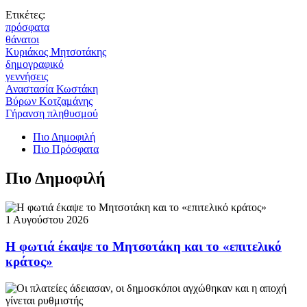
Ετικέτες:
πρόσφατα
θάνατοι
Κυριάκος Μητσοτάκης
δημογραφικό
γεννήσεις
Αναστασία Κωστάκη
Βύρων Κοτζαμάνης
Γήρανση πληθυσμού
Πιο Δημοφιλή
Πιο Πρόσφατα
Πιο Δημοφιλή
1 Αυγούστου 2026
Η φωτιά έκαψε το Μητσοτάκη και το «επιτελικό
κράτος»