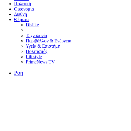
Πολιτική
Οικονομία
Διεθνή
Θέματα
Dislike
Τεχνολογία
Περιβάλλον & Ενέργεια
Υγεία & Επιστήμη
Πολιτισμός
Lifestyle
PrimeNews TV
Ροή