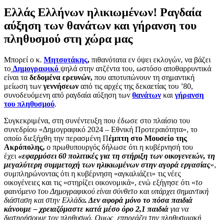
Ελλάς Ελλήνων ηλικιωμένων! Ραγδαία
αύξηση των θανάτων και γήρανση του
πληθυσμού στη χώρα μας
Μπορεί ο κ.
Μητσοτάκης
,
πιθανότατα εν όψει εκλογών, να βάζει
το
Δημογραφικό
ψηλά στην ατζέντα του, ωστόσο αποθαρρυντικά
είναι τα
δεδομένα ερευνών,
που αποτυπώνουν τη σημαντική
μείωση των
γεννήσεων
από τις αρχές της δεκαετίας του ’80,
συνοδευόμενη από ραγδαία αύξηση των
θανάτων
και
γήρανση
του πληθυσμού
.
Συγκεκριμένα, στη συνέντευξη που έδωσε στο πλαίσιο του
συνεδρίου «Δημογραφικό 2024 – Εθνική Προτεραιότητα», το
οποίο διεξήχθη την περασμένη Π
έμπτη στο Μουσείο της
Ακρόπολης,
ο πρωθυπουργός δήλωσε ότι η κυβέρνησή του
έχει
«εφαρμόσει 60 πολιτικές για τη στήριξη των οικογενειών, τη
μεγαλύτερη συμμετοχή των ηλικιωμένων στην αγορά εργασίας
»,
συμπληρώνοντας ότι η κυβέρνηση «αγκαλιάζει» τις νέες
οικογένειες και τις «στηρίζει οικονομικά», ενώ εξήγησε ότι «
το
φαινόμενο του Δημογραφικού είναι σύνθετο και υπάρχει σημαντική
διάσταση και στην Ελλάδα
. Δεν αφορά μόνο το πόσα παιδιά
κάνουμε – χρειαζόμαστε κατά μέσο όρο 2,1 παιδιά
για να
διατηρήσουμε τον πληθυσμό. Ομως, επηρεάζει την πληθυσμιακή