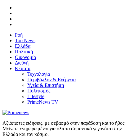
Ροή
Top News
Ελλάδα
Πολιτική
Οικονομία
Διεθνή
Θέματα
Τεχνολογία
Περιβάλλον & Ενέργεια
Υγεία & Επιστήμη
Πολιτισμός
Lifestyle
PrimeNews TV
Αξιόπιστες ειδήσεις, με σεβασμό στην παράδοση και το ήθος.
Μείνετε ενημερωμένοι για όλα τα σημαντικά γεγονότα στην
Ελλάδα και τον κόσμο.