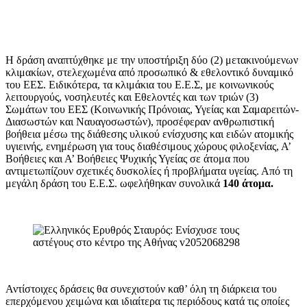
Η δράση αναπτύχθηκε με την υποστήριξη δύο (2) μετακινούμενων
κλιμακίων, στελεχωμένα από προσωπικό & εθελοντικό δυναμικό
του ΕΕΣ. Ειδικότερα, τα κλιμάκια του Ε.Ε.Σ, με κοινωνικούς
λειτουργούς, νοσηλευτές και Εθελοντές και των τριών (3)
Σωμάτων του ΕΕΣ (Κοινωνικής Πρόνοιας, Υγείας και Σαμαρειτών-
Διασωστών και Ναυαγοσωστών), προσέφεραν ανθρωπιστική
βοήθεια μέσω της διάθεσης υλικού ενίσχυσης και ειδών ατομικής
υγιεινής, ενημέρωση για τους διαθέσιμους χώρους φιλοξενίας, Α’
Βοήθειες και Α’ Βοήθειες Ψυχικής Υγείας σε άτομα που
αντιμετωπίζουν σχετικές δυσκολίες ή προβλήματα υγείας. Από τη
μεγάλη δράση του Ε.Ε.Σ. ωφελήθηκαν συνολικά
140 άτομα.
Αντίστοιχες δράσεις θα συνεχιστούν καθ’ όλη τη διάρκεια του
επερχόμενου χειμώνα και ιδιαίτερα τις περιόδους κατά τις οποίες