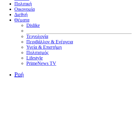
Πολιτική
Οικονομία
Διεθνή
Θέματα
Dislike
Τεχνολογία
Περιβάλλον & Ενέργεια
Υγεία & Επιστήμη
Πολιτισμός
Lifestyle
PrimeNews TV
Ροή