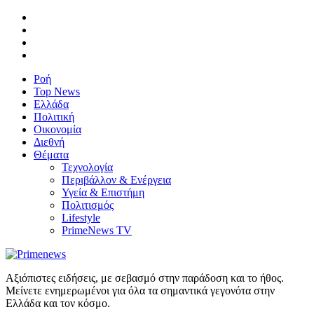
Ροή
Top News
Ελλάδα
Πολιτική
Οικονομία
Διεθνή
Θέματα
Τεχνολογία
Περιβάλλον & Ενέργεια
Υγεία & Επιστήμη
Πολιτισμός
Lifestyle
PrimeNews TV
Αξιόπιστες ειδήσεις, με σεβασμό στην παράδοση και το ήθος.
Μείνετε ενημερωμένοι για όλα τα σημαντικά γεγονότα στην
Ελλάδα και τον κόσμο.