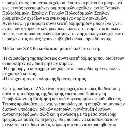
περιοχές εντός του αστικού χώρου. Για την ακρίβεια θα μπορεί να
γίνει: εντός εγκεκριμένων ρυμοτομικών σχεδίων, εντός Τοπικών
Πολεοδομικών Σχεδίων, Γενικών Πολεοδομικών Σχεδίων,
ρυθμιστικών σχεδίων και εγκεκριμένων ορίων οικισμών.
Αντιθέτως, η μεταφορά συντελεστή δόμησης δεν μπορεί να γίνει:
εντός των ιστορικών κέντρων των πόλεων, των ορίων ιστορικών
τόπων, των παραδοσιακών οικισμών, των αρχαιολογικών χώρων ή
περιοχών στις οποίες έχουν επιβληθεί ειδικοί όροι δόμησης.
Μέσω των ΖΥΣ θα καθίσταται μεταξύ άλλων εφικτή:
-Η αξιοποίηση της περίσσειας συντελεστή δόμησης που διαθέτουν
οι ιδιοκτήτες των διατηρητέων κτιρίων.
-Η δημιουργία κοινόχρηστων χώρων σε πυκνοδομημένες πόλεις
με χαμηλό κόστος.
-Η ενίσχυση της οικοδομικής δραστηριότητας.
Επί της ουσίας, οι ΖΥΣ είναι οι περιοχές στις οποίες θα δίνεται η
δυνατότητα αύξησης της δόμησης έπειτα από Στρατηγική
Περιβαλλοντική Εκτίμηση και υπό συγκεκριμένες προϋποθέσεις.
Τέτοιες προϋποθέσεις είναι, για παράδειγμα, η ύπαρξη σημαντικών
δικτύων υποδομών, οδικών αρτηριών, η ανάπτυξη δικτύων
αυτοκινητοδρόμων, αλλά και η σύνδεση με τα μέσα σταθερής
τροχιάς. Σε αυτές τις περιοχές, θα μπορούν να κατασκευαστούν
μεγαλύτερα σε διαστάσεις κτίρια ή και να εντατικοποιηθούν οι