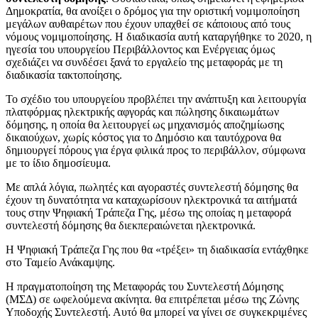
Δημοκρατία, θα ανοίξει ο δρόμος για την οριστική νομιμοποίηση
μεγάλων αυθαιρέτων που έχουν υπαχθεί σε κάποιους από τους
νόμους νομιμοποίησης. Η διαδικασία αυτή καταργήθηκε το 2020, η
ηγεσία του υπουργείου Περιβάλλοντος και Ενέργειας όμως
σχεδιάζει να συνδέσει ξανά το εργαλείο της μεταφοράς με τη
διαδικασία τακτοποίησης.
Το σχέδιο του υπουργείου προβλέπει την ανάπτυξη και λειτουργία
πλατφόρμας ηλεκτρικής αφγοράς και πώλησης δικαιωμάτων
δόμησης, η οποία θα λειτουργεί ως μηχανισμός αποζημίωσης
δικαιούχων, χωρίς κόστος για το Δημόσιο και ταυτόχρονα θα
δημιουργεί πόρους για έργα φιλικά προς το περιβάλλον, σύμφωνα
με το ίδιο δημοσίευμα.
Με απλά λόγια, πωλητές και αγοραστές συντελεστή δόμησης θα
έχουν τη δυνατότητα να καταχωρίσουν ηλεκτρονικά τα αιτήματά
τους στην Ψηφιακή Τράπεζα Γης, μέσω της οποίας η μεταφορά
συντελεστή δόμησης θα διεκπεραιώνεται ηλεκτρονικά.
Η Ψηφιακή Τράπεζα Γης που θα «τρέξει» τη διαδικασία εντάχθηκε
στο Ταμείο Ανάκαμψης.
Η πραγματοποίηση της Μεταφοράς του Συντελεστή Δόμησης
(ΜΣΔ) σε ωφελούμενα ακίνητα. θα επιτρέπεται μέσω της Ζώνης
Υποδοχής Συντελεστή. Αυτό θα μπορεί να γίνει σε συγκεκριμένες