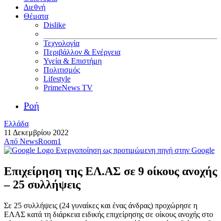
Διεθνή
Θέματα
Dislike
Τεχνολογία
Περιβάλλον & Ενέργεια
Υγεία & Επιστήμη
Πολιτισμός
Lifestyle
PrimeNews TV
Ροή
Ελλάδα
11 Δεκεμβρίου 2022
Από
NewsRoom1
Ενεργοποίηση ως προτιμώμενη πηγή στην Google
Επιχείρηση της ΕΛ.ΑΣ σε 9 οίκους ανοχής
– 25 συλλήψεις
Σε 25 συλλήψεις (24 γυναίκες και ένας άνδρας) προχώρησε η
ΕΛΑΣ κατά τη διάρκεια ειδικής επιχείρησης σε οίκους ανοχής στο