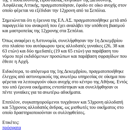
Ασφάλειας Αττικής, πραγματοποίησαν, έφοδο σε οίκο ανοχής στον
οποίο φέρεται να εξέδιδαν την 12χρονη από τα Σεπόλια.
Σημειώνεται ότι η έρευνα της ΕΛ.ΑΣ. πραγματοποιήθηκε μετά από
παραγγελία του ανακριτή που έχει αναλάβει την υπόθεση βιασμού
και μαστροπείας της 12χρονης στα Σεπόλια.
Όπως αναφέρει η Αστυνομία, συνελήφθησαν την 1η Δεκεμβρίου
στο πλαίσιο του αυτόφωρου τρεις αλλοδαπές γυναίκες (26, 38 και
63 ετών) και δύο ημεδαπές (19 και 65 ετών) για παράβαση του
νόμου περί εκδιδόμενων προσώπων και παράβαση σφραγίδων που
έθεσε η Αρχή.
Ειδικότερα, το απόγευμα της 1ης Δεκεμβρίου, πραγματοποιήθηκε
έλεγχος από αστυνομικούς της ανωτέρω υπηρεσίας σε οίκημα που
φέρεται να λειτουργούν οίκοι ανοχής στο κέντρο της Αθήνας. Εντός
του υπό έρευνα οικήματος εντοπίστηκαν και συνελήφθησαν οι
πέντε γυναίκες για τα ανωτέρω αδικήματα.
Επιπλέον, συγκατηγορούμενοι τυγχάνουν και 53χρονη αλλοδαπή
και 53χρονος αλλοδαπός άνδρας, ως μισθωτές του οικήματος στο
οποίο δραστηριοποιούνταν οι συλληφθείσες.
Ετικέτες:
πρόσφατα