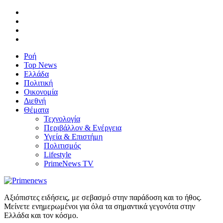
Ροή
Top News
Ελλάδα
Πολιτική
Οικονομία
Διεθνή
Θέματα
Τεχνολογία
Περιβάλλον & Ενέργεια
Υγεία & Επιστήμη
Πολιτισμός
Lifestyle
PrimeNews TV
Αξιόπιστες ειδήσεις, με σεβασμό στην παράδοση και το ήθος.
Μείνετε ενημερωμένοι για όλα τα σημαντικά γεγονότα στην
Ελλάδα και τον κόσμο.