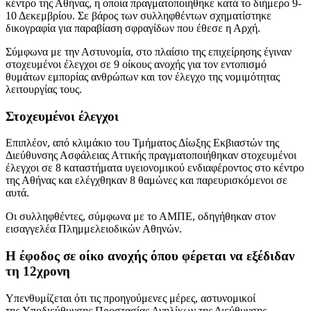
κέντρο της Αθήνας, η οποία πραγματοποιήθηκε κατά το διήμερο 9-
10 Δεκεμβρίου. Σε βάρος των συλληφθέντων σχηματίστηκε
δικογραφία για παραβίαση σφραγίδων που έθεσε η Αρχή.
Σύμφωνα με την Αστυνομία, στο πλαίσιο της επιχείρησης έγιναν
στοχευμένοι έλεγχοι σε 9 οίκους ανοχής για τον εντοπισμό
θυμάτων εμπορίας ανθρώπων και τον έλεγχο της νομιμότητας
λειτουργίας τους.
Στοχευμένοι έλεγχοι
Επιπλέον, από κλιμάκιο του Τμήματος Δίωξης Εκβιαστών της
Διεύθυνσης Ασφάλειας Αττικής πραγματοποιήθηκαν στοχευμένοι
έλεγχοι σε 8 καταστήματα υγειονομικού ενδιαφέροντος στο κέντρο
της Αθήνας και ελέγχθηκαν 8 θαμώνες και παρευρισκόμενοι σε
αυτά.
Οι συλληφθέντες, σύμφωνα με το ΑΜΠΕ, οδηγήθηκαν στον
εισαγγελέα Πλημμελειοδικών Αθηνών.
Η έφοδος σε οίκο ανοχής όπου φέρεται να εξέδιδαν
τη 12χρονη
Υπενθυμίζεται ότι τις προηγούμενες μέρες, αστυνομικοί
της Υποδιεύθυνσης Προστασίας Ανηλίκων της Διεύθυνσης