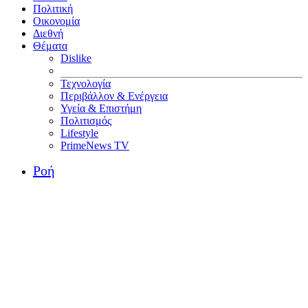
Πολιτική
Οικονομία
Διεθνή
Θέματα
Dislike
Τεχνολογία
Περιβάλλον & Ενέργεια
Υγεία & Επιστήμη
Πολιτισμός
Lifestyle
PrimeNews TV
Ροή