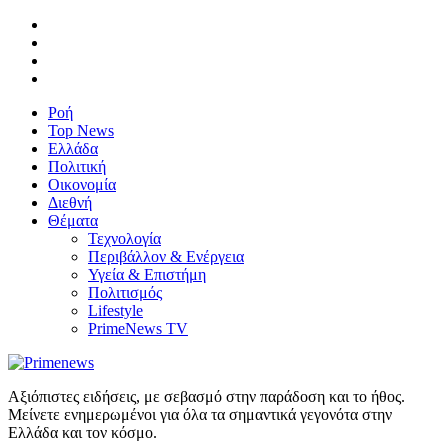
Ροή
Top News
Ελλάδα
Πολιτική
Οικονομία
Διεθνή
Θέματα
Τεχνολογία
Περιβάλλον & Ενέργεια
Υγεία & Επιστήμη
Πολιτισμός
Lifestyle
PrimeNews TV
Αξιόπιστες ειδήσεις, με σεβασμό στην παράδοση και το ήθος.
Μείνετε ενημερωμένοι για όλα τα σημαντικά γεγονότα στην
Ελλάδα και τον κόσμο.