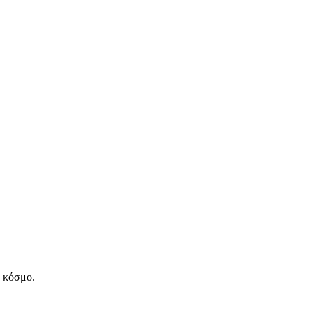
ν κόσμο.