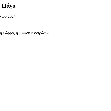
ο Πάγο
νίου 2024.
έμη Σώρρα, η Ένωση Κεντρώων.