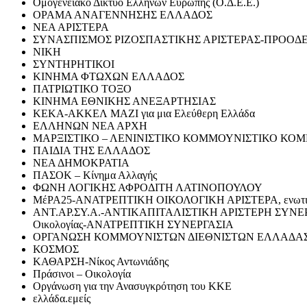
Ομογενειακό Δίκτυο Ελλήνων Ευρώπης (Ο.Δ.Ε.Ε.)
ΟΡΑΜΑ ΑΝΑΓΕΝΝΗΣΗΣ ΕΛΛΑΔΟΣ
ΝΕΑ ΑΡΙΣΤΕΡΑ
ΣΥΝΑΣΠΙΣΜΟΣ ΡΙΖΟΣΠΑΣΤΙΚΗΣ ΑΡΙΣΤΕΡΑΣ-ΠΡΟΟ
ΝΙΚΗ
ΣΥΝΤΗΡΗΤΙΚΟΙ
ΚΙΝΗΜΑ ΦΤΩΧΩΝ ΕΛΛΑΔΟΣ
ΠΑΤΡΙΩΤΙΚΟ ΤΟΞΟ
ΚΙΝΗΜΑ ΕΘΝΙΚΗΣ ΑΝΕΞΑΡΤΗΣΙΑΣ
ΚΕΚΑ-ΑΚΚΕΛ ΜΑΖΙ για μια Ελεύθερη Ελλάδα
ΕΛΛΗΝΩΝ ΝΕΑ ΑΡΧΗ
ΜΑΡΞΙΣΤΙΚΟ – ΛΕΝΙΝΙΣΤΙΚΟ ΚΟΜΜΟΥΝΙΣΤΙΚΟ ΚΟΜ
ΠΑΙΔΙΑ ΤΗΣ ΕΛΛΑΔΟΣ
ΝΕΑ ΔΗΜΟΚΡΑΤΙΑ
ΠΑΣΟΚ – Κίνημα Αλλαγής
ΦΩΝΗ ΛΟΓΙΚΗΣ ΑΦΡΟΔΙΤΗ ΛΑΤΙΝΟΠΟΥΛΟΥ
ΜέΡΑ25-ΑΝΑΤΡΕΠΤΙΚΗ ΟΙΚΟΛΟΓΙΚΗ ΑΡΙΣΤΕΡΑ, ενωτικ
ΑΝΤ.ΑΡ.ΣΥ.Α.-ΑΝΤΙΚΑΠΙΤΑΛΙΣΤΙΚΗ ΑΡΙΣΤΕΡΗ ΣΥΝΕΡΓΑΣΙΑ 
Οικολογίας-ΑΝΑΤΡΕΠΤΙΚΗ ΣΥΝΕΡΓΑΣΙΑ
ΟΡΓΑΝΩΣΗ ΚΟΜΜΟΥΝΙΣΤΩΝ ΔΙΕΘΝΙΣΤΩΝ ΕΛΛΑΔΑ
ΚΟΣΜΟΣ
ΚΑΘΑΡΣΗ-Νίκος Αντωνιάδης
Πράσινοι – Οικολογία
Οργάνωση για την Ανασυγκρότηση του ΚΚΕ
ελλάδα.εμείς