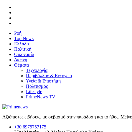
Ροή
Top News
Ελλάδα
Πολιτική
Οικονομία
Διεθνή
Θέματα
Τεχνολογία
Περιβάλλον & Ενέργεια
Υγεία & Επιστήμη
Πολιτισμός
Lifestyle
PrimeNews TV
Αξιόπιστες ειδήσεις, με σεβασμό στην παράδοση και το ήθος. Μείν
+30.6975757175