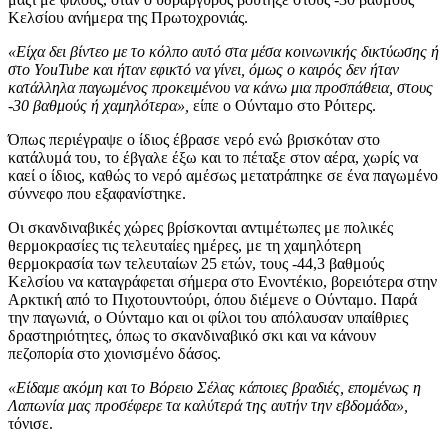
Κελσίου ανήμερα της Πρωτοχρονιάς.
«Είχα δει βίντεο με το κόλπο αυτό στα μέσα κοινωνικής δικτύωσης ή
στο YouTube και ήταν εφικτό να γίνει, όμως ο καιρός δεν ήταν
κατάλληλα παγωμένος προκειμένου να κάνω μια προσπάθεια, στους
-30 βαθμούς ή χαμηλότερα»,
είπε ο Ούνταμο στο Ρόιτερς.
Όπως περιέγραψε ο ίδιος έβρασε νερό ενώ βρισκόταν στο
κατάλυμά του, το έβγαλε έξω και το πέταξε στον αέρα, χωρίς να
καεί ο ίδιος, καθώς το νερό αμέσως μετατράπηκε σε ένα παγωμένο
σύννεφο που εξαφανίστηκε.
Οι σκανδιναβικές χώρες βρίσκονται αντιμέτωπες με πολικές
θερμοκρασίες τις τελευταίες ημέρες, με τη χαμηλότερη
θερμοκρασία των τελευταίων 25 ετών, τους -44,3 βαθμούς
Κελσίου να καταγράφεται σήμερα στο Ενοντέκιο, βορειότερα στην
Αρκτική από το Πιχοτουντούρι, όπου διέμενε ο Ούνταμο. Παρά
την παγωνιά, ο Ούνταμο και οι φίλοι του απόλαυσαν υπαίθριες
δραστηριότητες, όπως το σκανδιναβικό σκι και να κάνουν
πεζοπορία στο χιονισμένο δάσος.
«Είδαμε ακόμη και το Βόρειο Σέλας κάποιες βραδιές, επομένως η
Λαπωνία μας προσέφερε τα καλύτερά της αυτήν την εβδομάδα»,
τόνισε.