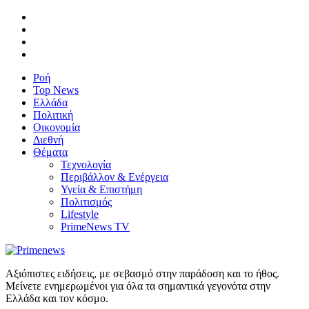
Ροή
Top News
Ελλάδα
Πολιτική
Οικονομία
Διεθνή
Θέματα
Τεχνολογία
Περιβάλλον & Ενέργεια
Υγεία & Επιστήμη
Πολιτισμός
Lifestyle
PrimeNews TV
Αξιόπιστες ειδήσεις, με σεβασμό στην παράδοση και το ήθος.
Μείνετε ενημερωμένοι για όλα τα σημαντικά γεγονότα στην
Ελλάδα και τον κόσμο.