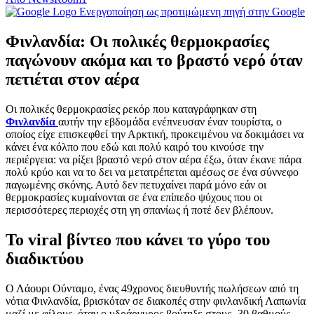
Ενεργοποίηση ως προτιμώμενη πηγή στην Google
Φινλανδία: Οι πολικές θερμοκρασίες
παγώνουν ακόμα και το βραστό νερό όταν
πετιέται στον αέρα
Οι πολικές θερμοκρασίες ρεκόρ που καταγράφηκαν στη
Φινλανδία
αυτήν την εβδομάδα ενέπνευσαν έναν τουρίστα, ο
οποίος είχε επισκεφθεί την Αρκτική, προκειμένου να δοκιμάσει να
κάνει ένα κόλπο που εδώ και πολύ καιρό του κινούσε την
περιέργεια: να ρίξει βραστό νερό στον αέρα έξω, όταν έκανε πάρα
πολύ κρύο και να το δει να μετατρέπεται αμέσως σε ένα σύννεφο
παγωμένης σκόνης. Αυτό δεν πετυχαίνει παρά μόνο εάν οι
θερμοκρασίες κυμαίνονται σε ένα επίπεδο ψύχους που οι
περισσότερες περιοχές στη γη σπανίως ή ποτέ δεν βλέπουν.
Το viral βίντεο που κάνει το γύρο του
διαδικτύου
Ο Λάουρι Ούνταμο, ένας 49χρονος διευθυντής πωλήσεων από τη
νότια Φινλανδία, βρισκόταν σε διακοπές στην φινλανδική Λαπωνία
μαζί με φίλους, όταν ο υδράργυρος βούτηξε στους -30 βαθμούς