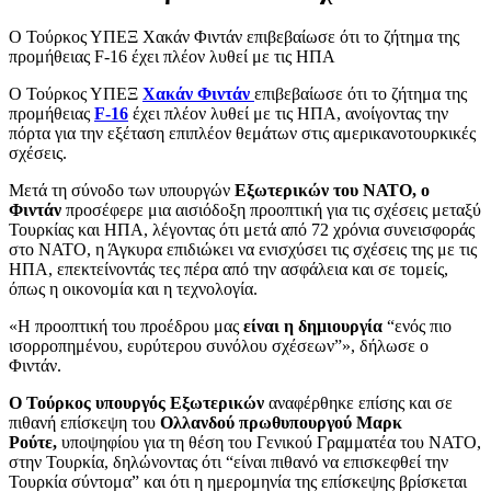
Ο Τούρκος ΥΠΕΞ Χακάν Φιντάν επιβεβαίωσε ότι το ζήτημα της
προμήθειας F-16 έχει πλέον λυθεί με τις ΗΠΑ
Ο Τούρκος ΥΠΕΞ
Χακάν Φιντάν
επιβεβαίωσε ότι το ζήτημα της
προμήθειας
F-16
έχει πλέον λυθεί με τις ΗΠΑ, ανοίγοντας την
πόρτα για την εξέταση επιπλέον θεμάτων στις αμερικανοτουρκικές
σχέσεις.
Μετά τη σύνοδο των υπουργών
Εξωτερικών του ΝΑΤΟ, ο
Φιντάν
προσέφερε μια αισιόδοξη προοπτική για τις σχέσεις μεταξύ
Τουρκίας και ΗΠΑ, λέγοντας ότι μετά από 72 χρόνια συνεισφοράς
στο ΝΑΤΟ, η Άγκυρα επιδιώκει να ενισχύσει τις σχέσεις της με τις
ΗΠΑ, επεκτείνοντάς τες πέρα από την ασφάλεια και σε τομείς,
όπως η οικονομία και η τεχνολογία.
«Η προοπτική του προέδρου μας
είναι η δημιουργία
“ενός πιο
ισορροπημένου, ευρύτερου συνόλου σχέσεων”», δήλωσε ο
Φιντάν.
Ο Τούρκος υπουργός Εξωτερικών
αναφέρθηκε επίσης και σε
πιθανή επίσκεψη του
Ολλανδού πρωθυπουργού Μαρκ
Ρούτε,
υποψηφίου για τη θέση του Γενικού Γραμματέα του ΝΑΤΟ,
στην Τουρκία, δηλώνοντας ότι “είναι πιθανό να επισκεφθεί την
Τουρκία σύντομα” και ότι η ημερομηνία της επίσκεψης βρίσκεται