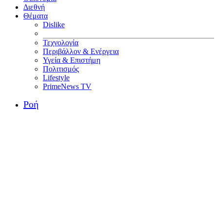
Διεθνή
Θέματα
Dislike
Τεχνολογία
Περιβάλλον & Ενέργεια
Υγεία & Επιστήμη
Πολιτισμός
Lifestyle
PrimeNews TV
Ροή