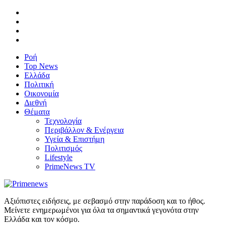
Ροή
Top News
Ελλάδα
Πολιτική
Οικονομία
Διεθνή
Θέματα
Τεχνολογία
Περιβάλλον & Ενέργεια
Υγεία & Επιστήμη
Πολιτισμός
Lifestyle
PrimeNews TV
Αξιόπιστες ειδήσεις, με σεβασμό στην παράδοση και το ήθος.
Μείνετε ενημερωμένοι για όλα τα σημαντικά γεγονότα στην
Ελλάδα και τον κόσμο.