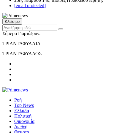
25ης Μαρτίου 140, Μοίρες Ηρακλείου Κρήτης
[email protected]
Κλείσιμο
Σήμερα Γιορτάζουν:
ΤΡΙΑΝΤΑΦΥΛΛΙΑ
ΤΡΙΑΝΤΑΦΥΛΛΟΣ
Ροή
Top News
Ελλάδα
Πολιτική
Οικονομία
Διεθνή
Θέματα