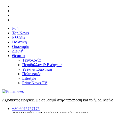
Ροή
Top News
Ελλάδα
Πολιτική
Οικονομία
Διεθνή
Θέματα
Τεχνολογία
Περιβάλλον & Ενέργεια
Υγεία & Επιστήμη
Πολιτισμός
Lifestyle
PrimeNews TV
Αξιόπιστες ειδήσεις, με σεβασμό στην παράδοση και το ήθος. Μείν
+30.6975757175