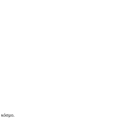
ν κόσμο.