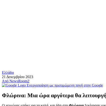
Ελλάδα
21 Δεκεμβρίου 2023
Από
NewsRoom2
Ενεργοποίηση ως προτιμώμενη πηγή στην Google
Φλώρινα: Μια ώρα αργότερα θα λειτουργή
Ο χειμώνας μπήκε για τα καλά, και ήδη στη
Φλώρινα
ξεκίνησαν μικ