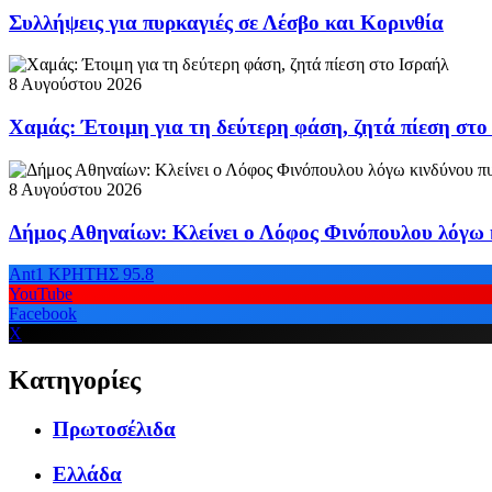
Συλλήψεις για πυρκαγιές σε Λέσβο και Κορινθία
8 Αυγούστου 2026
Χαμάς: Έτοιμη για τη δεύτερη φάση, ζητά πίεση στο
8 Αυγούστου 2026
Δήμος Αθηναίων: Κλείνει ο Λόφος Φινόπουλου λόγω 
Ant1 ΚΡΗΤΗΣ 95.8
YouTube
Facebook
X
Κατηγορίες
Πρωτοσέλιδα
Ελλάδα