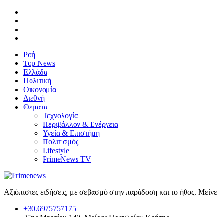
Ροή
Top News
Ελλάδα
Πολιτική
Οικονομία
Διεθνή
Θέματα
Τεχνολογία
Περιβάλλον & Ενέργεια
Υγεία & Επιστήμη
Πολιτισμός
Lifestyle
PrimeNews TV
Αξιόπιστες ειδήσεις, με σεβασμό στην παράδοση και το ήθος. Μείν
+30.6975757175