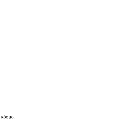
ν κόσμο.