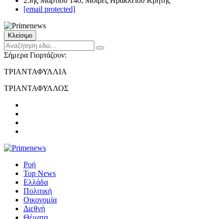
25ης Μαρτίου 140, Μοίρες Ηρακλείου Κρήτης
[email protected]
Κλείσιμο
Σήμερα Γιορτάζουν:
ΤΡΙΑΝΤΑΦΥΛΛΙΑ
ΤΡΙΑΝΤΑΦΥΛΛΟΣ
Ροή
Top News
Ελλάδα
Πολιτική
Οικονομία
Διεθνή
Θέματα