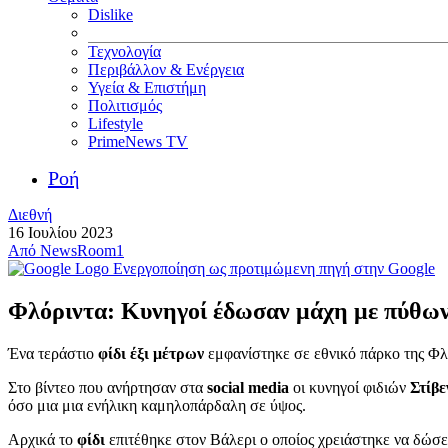
Dislike
Τεχνολογία
Περιβάλλον & Ενέργεια
Υγεία & Επιστήμη
Πολιτισμός
Lifestyle
PrimeNews TV
Ροή
Διεθνή
16 Ιουλίου 2023
Από
NewsRoom1
Ενεργοποίηση ως προτιμώμενη πηγή στην Google
Φλόριντα: Κυνηγοί έδωσαν μάχη με πύθωνα
Ένα τεράστιο
φίδι έξι μέτρων
εμφανίστηκε σε εθνικό πάρκο της Φλό
Στο βίντεο που ανήρτησαν στα
social media
οι κυνηγοί φιδιών
Στίβ
όσο μια μια ενήλικη καμηλοπάρδαλη σε ύψος.
Αρχικά το
φίδι
επιτέθηκε στον Βάλερι ο οποίος χρειάστηκε να δώσε