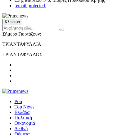
25ης Μαρτίου 140, Μοίρες Ηρακλείου Κρήτης
[email protected]
Κλείσιμο
Σήμερα Γιορτάζουν:
ΤΡΙΑΝΤΑΦΥΛΛΙΑ
ΤΡΙΑΝΤΑΦΥΛΛΟΣ
Ροή
Top News
Ελλάδα
Πολιτική
Οικονομία
Διεθνή
Θέματα