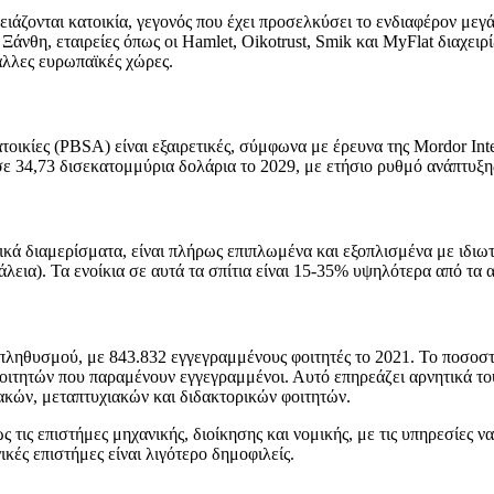
άζονται κατοικία, γεγονός που έχει προσελκύσει το ενδιαφέρον μεγ
νθη, εταιρείες όπως οι Hamlet, Oikotrust, Smik και MyFlat διαχειρίζο
λλες ευρωπαϊκές χώρες.
κατοικίες (PBSA) είναι εξαιρετικές, σύμφωνα με έρευνα της Mordor In
σε 34,73 δισεκατομμύρια δολάρια το 2029, με ετήσιο ρυθμό ανάπτυξη
αστικά διαμερίσματα, είναι πλήρως επιπλωμένα και εξοπλισμένα με ιδι
λεια). Τα ενοίκια σε αυτά τα σπίτια είναι 15-35% υψηλότερα από τα α
πληθυσμού, με 843.832 εγγεγραμμένους φοιτητές το 2021. Το ποσοσ
τητών που παραμένουν εγγεγραμμένοι. Αυτό επηρεάζει αρνητικά τους
ακών, μεταπτυχιακών και διδακτορικών φοιτητών.
 τις επιστήμες μηχανικής, διοίκησης και νομικής, με τις υπηρεσίες ν
ικές επιστήμες είναι λιγότερο δημοφιλείς.