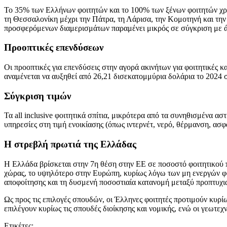
Το 35% των Ελλήνων φοιτητών και το 100% των ξένων φοιτητών χρει
τη Θεσσαλονίκη μέχρι την Πάτρα, τη Λάρισα, την Κομοτηνή και την Ξά
προσφερόμενων διαμερισμάτων παραμένει μικρός σε σύγκριση με ά
Προοπτικές επενδύσεων
Οι προοπτικές για επενδύσεις στην αγορά ακινήτων για φοιτητικές 
αναμένεται να αυξηθεί από 26,21 δισεκατομμύρια δολάρια το 2024 
Σύγκριση τιμών
Τα all inclusive φοιτητικά σπίτια, μικρότερα από τα συνηθισμένα 
υπηρεσίες στη τιμή ενοικίασης (όπως ιντερνέτ, νερό, θέρμανση, ασφά
Η στρεβλή πρωτιά της Ελλάδας
Η Ελλάδα βρίσκεται στην 7η θέση στην ΕΕ σε ποσοστό φοιτητικού 
χώρας, το υψηλότερο στην Ευρώπη, κυρίως λόγω των μη ενεργών φοι
αποφοίτησης και τη δυσμενή ποσοστιαία κατανομή μεταξύ προπτυχι
Ως προς τις επιλογές σπουδών, οι Έλληνες φοιτητές προτιμούν κυρίως
επιλέγουν κυρίως τις σπουδές διοίκησης και νομικής, ενώ οι γεωτεχν
Ετικέτες: