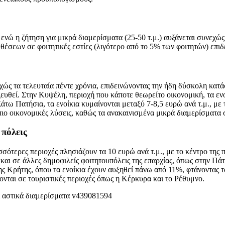
, ενώ η ζήτηση για μικρά διαμερίσματα (25-50 τ.μ.) αυξάνεται συνεχ
έσεων σε φοιτητικές εστίες (λιγότερο από το 5% των φοιτητών) επι
εχώς τα τελευταία πέντε χρόνια, επιδεινώνοντας την ήδη δύσκολη κα
ευθεί. Στην Κυψέλη, περιοχή που κάποτε θεωρείτο οικονομική, τα ενο
τω Πατήσια, τα ενοίκια κυμαίνονται μεταξύ 7-8,5 ευρώ ανά τ.μ., με 
πιο οικονομικές λύσεις, καθώς τα ανακαινισμένα μικρά διαμερίσματα
 πόλεις
σσότερες περιοχές πλησιάζουν τα 10 ευρώ ανά τ.μ., με το κέντρο τη
αι σε άλλες δημοφιλείς φοιτητουπόλεις της επαρχίας, όπως στην Πάτρα
 Κρήτης, όπου τα ενοίκια έχουν αυξηθεί πάνω από 11%, φτάνοντας τα
ζονται σε τουριστικές περιοχές όπως η Κέρκυρα και το Ρέθυμνο.