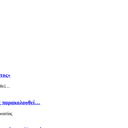
άτος»
ός παρακολουθεί…