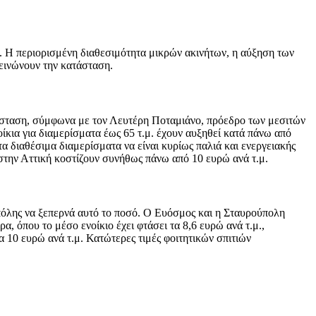
ώς. Η περιορισμένη διαθεσιμότητα μικρών ακινήτων, η αύξηση των
δεινώνουν την κατάσταση.
τάσταση, σύμφωνα με τον Λευτέρη Ποταμιάνο, πρόεδρο των μεσιτών
ίκια για διαμερίσματα έως 65 τ.μ. έχουν αυξηθεί κατά πάνω από
τα διαθέσιμα διαμερίσματα να είναι κυρίως παλιά και ενεργειακής
 στην Αττική κοστίζουν συνήθως πάνω από 10 ευρώ ανά τ.μ.
ς πόλης να ξεπερνά αυτό το ποσό. Ο Ευόσμος και η Σταυρούπολη
, όπου το μέσο ενοίκιο έχει φτάσει τα 8,6 ευρώ ανά τ.μ.,
 10 ευρώ ανά τ.μ. Κατώτερες τιμές φοιτητικών σπιτιών