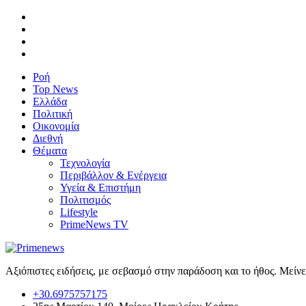
Ροή
Top News
Ελλάδα
Πολιτική
Οικονομία
Διεθνή
Θέματα
Τεχνολογία
Περιβάλλον & Ενέργεια
Υγεία & Επιστήμη
Πολιτισμός
Lifestyle
PrimeNews TV
Αξιόπιστες ειδήσεις, με σεβασμό στην παράδοση και το ήθος. Μείν
+30.6975757175