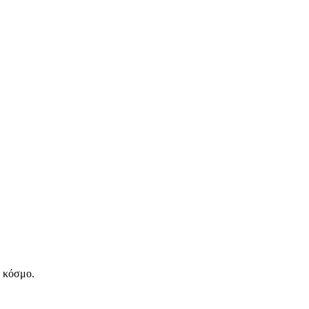
ν κόσμο.