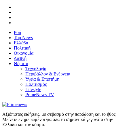
Ροή
Top News
Ελλάδα
Πολιτική
Οικονομία
Διεθνή
Θέματα
Τεχνολογία
Περιβάλλον & Ενέργεια
Υγεία & Επιστήμη
Πολιτισμός
Lifestyle
PrimeNews TV
Αξιόπιστες ειδήσεις, με σεβασμό στην παράδοση και το ήθος.
Μείνετε ενημερωμένοι για όλα τα σημαντικά γεγονότα στην
Ελλάδα και τον κόσμο.