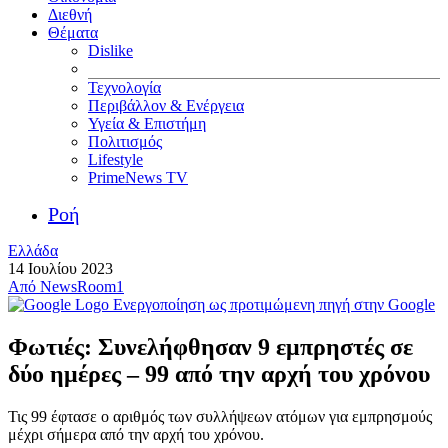
Διεθνή
Θέματα
Dislike
Τεχνολογία
Περιβάλλον & Ενέργεια
Υγεία & Επιστήμη
Πολιτισμός
Lifestyle
PrimeNews TV
Ροή
Ελλάδα
14 Ιουλίου 2023
Από
NewsRoom1
Ενεργοποίηση ως προτιμώμενη πηγή στην Google
Φωτιές: Συνελήφθησαν 9 εμπρηστές σε
δύο ημέρες – 99 από την αρχή του χρόνου
Τις 99 έφτασε ο αριθμός των συλλήψεων ατόμων για εμπρησμούς
μέχρι σήμερα από την αρχή του χρόνου.