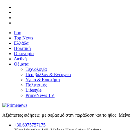
Ροή
Top News
Ελλάδα
Πολιτική
Οικονομία
Διεθνή
Θέματα
Τεχνολογία
Περιβάλλον & Ενέργεια
Υγεία & Επιστήμη
Πολιτισμός
Lifestyle
PrimeNews TV
Αξιόπιστες ειδήσεις, με σεβασμό στην παράδοση και το ήθος. Μείν
+30.6975757175