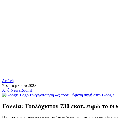
Διεθνή
7 Σεπτεμβρίου 2023
Από
NewsRoom1
Ενεργοποίηση ως προτιμώμενη πηγή στην Google
Γαλλία: Τουλάχιστον 730 εκατ. ευρώ το ύψ
Η ομοσπονδία των γαλλικών ασφαλιστικών εταιρειών εκτίμησε την