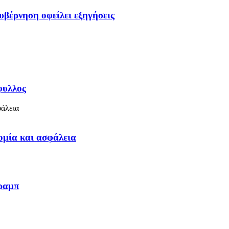
υβέρνηση οφείλει εξηγήσεις
φυλλος
ομία και ασφάλεια
Τραμπ