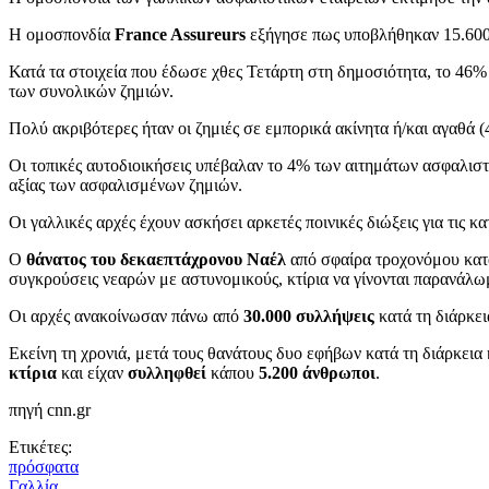
Η ομοσπονδία
France Assureurs
εξήγησε πως υποβλήθηκαν 15.600
Κατά τα στοιχεία που έδωσε χθες Τετάρτη στη δημοσιότητα, το 46
των συνολικών ζημιών.
Πολύ ακριβότερες ήταν οι ζημιές σε εμπορικά ακίνητα ή/και αγαθά 
Οι τοπικές αυτοδιοικήσεις υπέβαλαν το 4% των αιτημάτων ασφαλιστ
αξίας των ασφαλισμένων ζημιών.
Οι γαλλικές αρχές έχουν ασκήσει αρκετές ποινικές διώξεις για τις
Ο
θάνατος του δεκαεπτάχρονου Ναέλ
από σφαίρα τροχονόμου κατά
συγκρούσεις νεαρών με αστυνομικούς, κτίρια να γίνονται παρανάλω
Οι αρχές ανακοίνωσαν πάνω από
30.000 συλλήψεις
κατά τη διάρκει
Εκείνη τη χρονιά, μετά τους θανάτους δυο εφήβων κατά τη διάρκεια
κτίρια
και είχαν
συλληφθεί
κάπου
5.200
άνθρωποι
.
πηγή cnn.gr
Ετικέτες:
πρόσφατα
Γαλλία