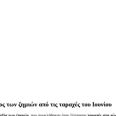
ος των ζημιών από τις ταραχές του Ιουνίου
αξία
των
ζημιών
, που προκλήθηκαν όταν ξέσπασαν
ταραχές στη χώ