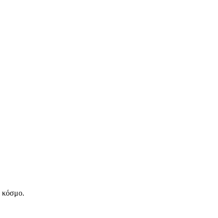
ν κόσμο.