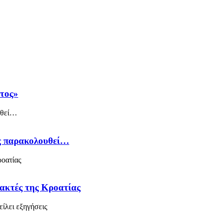
άτος»
ός παρακολουθεί…
 ακτές της Κροατίας