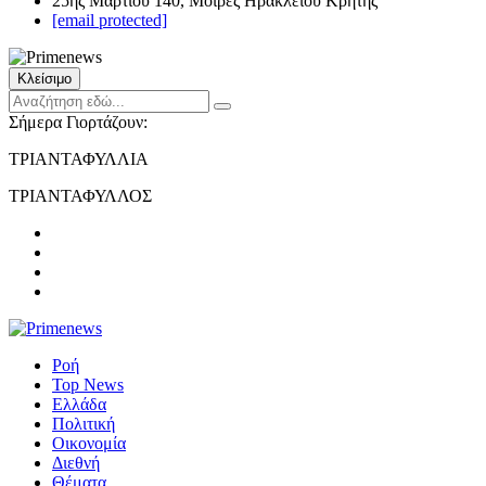
25ης Μαρτίου 140, Μοίρες Ηρακλείου Κρήτης
[email protected]
Κλείσιμο
Σήμερα Γιορτάζουν:
ΤΡΙΑΝΤΑΦΥΛΛΙΑ
ΤΡΙΑΝΤΑΦΥΛΛΟΣ
Ροή
Top News
Ελλάδα
Πολιτική
Οικονομία
Διεθνή
Θέματα