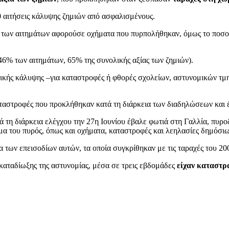
 αιτήσεις κάλυψης ζημιών από ασφαλισμένους.
% των αιτημάτων αφορούσε οχήματα που πυρπολήθηκαν, όμως το ποσο
(46% των αιτημάτων, 65% της συνολικής αξίας των ζημιών).
ικής κάλυψης –για καταστροφές ή φθορές σχολείων, αστυνομικών τμη
 καταστροφές που προκλήθηκαν κατά τη διάρκεια των διαδηλώσεων και 
 τη διάρκεια ελέγχου την 27η Ιουνίου έβαλε φωτιά στη Γαλλία, πυρο
μα του πυρός, όπως και οχήματα, καταστροφές και λεηλασίες δημόσιω
α των επεισοδίων αυτών, τα οποία συγκρίθηκαν με τις ταραχές του 20
 καταδίωξης της αστυνομίας, μέσα σε τρεις εβδομάδες
είχαν καταστρ