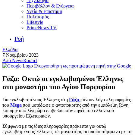
Τεχνολογία
Περιβάλλον & Ενέργεια
Υγεία & Επιστήμη
Πολιτισμός
Lifestyle
PrimeNews TV
Ροή
Ελλάδα
7 Νοεμβρίου 2023
Από
NewsRoom1
Ενεργοποίηση ως προτιμώμενη πηγή στην Google
Γάζα: Οκτώ οι εγκλωβισμένοι Έλληνες
στο μοναστήρι του Αγίου Πορφυρίου
Για εγκλωβισμένους Έλληνες στη
Γάζα
κάνουν λόγο πληροφορίες
του
Mega
που μετέδωσε ο ανταποκριτής από την εμπόλεμη ζώνη
και πριν από λίγη ώρα επιβεβαίωσαν πηγές του ελληνικού
υπουργείου Εξωτερικών.
Σύμφωνα με τις ίδιες πληροφορίες πρόκειται για οκτώ
εγκλωβισμένους Έλληνες, σε μοναστήρι, οι οποίοι σύμφωνα με το