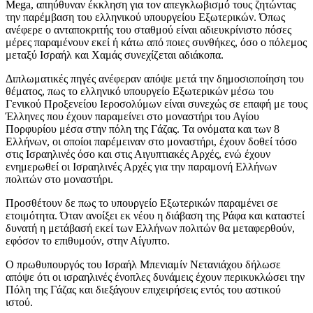
Mega, απηύθυναν έκκληση για τον απεγκλωβισμό τους ζητώντας
την παρέμβαση του ελληνικού υπουργείου Εξωτερικών. Όπως
ανέφερε ο ανταποκριτής του σταθμού είναι αδιευκρίνιστο πόσες
μέρες παραμένουν εκεί ή κάτω από ποιες συνθήκες, όσο ο πόλεμος
μεταξύ Ισραήλ και Χαμάς συνεχίζεται αδιάκοπα.
Διπλωματικές πηγές ανέφεραν απόψε μετά την δημοσιοποίηση του
θέματος, πως το ελληνικό υπουργείο Εξωτερικών μέσω του
Γενικού Προξενείου Ιεροσολύμων είναι συνεχώς σε επαφή με τους
Έλληνες που έχουν παραμείνει στο μοναστήρι του Αγίου
Πορφυρίου μέσα στην πόλη της Γάζας. Τα ονόματα και των 8
Ελλήνων, οι οποίοι παρέμειναν στο μοναστήρι, έχουν δοθεί τόσο
στις Ισραηλινές όσο και στις Αιγυπτιακές Αρχές, ενώ έχουν
ενημερωθεί οι Ισραηλινές Αρχές για την παραμονή Ελλήνων
πολιτών στο μοναστήρι.
Προσθέτουν δε πως το υπουργείο Εξωτερικών παραμένει σε
ετοιμότητα. Όταν ανοίξει εκ νέου η διάβαση της Ράφα και καταστεί
δυνατή η μετάβασή εκεί των Ελλήνων πολιτών θα μεταφερθούν,
εφόσον το επιθυμούν, στην Αίγυπτο.
Ο πρωθυπουργός του Ισραήλ Μπενιαμίν Νετανιάχου δήλωσε
απόψε ότι οι ισραηλινές ένοπλες δυνάμεις έχουν περικυκλώσει την
Πόλη της Γάζας και διεξάγουν επιχειρήσεις εντός του αστικού
ιστού.