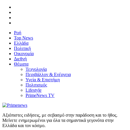
Ροή
Top News
Ελλάδα
Πολιτική
Οικονομία
Διεθνή
Θέματα
Τεχνολογία
Περιβάλλον & Ενέργεια
Υγεία & Επιστήμη
Πολιτισμός
Lifestyle
PrimeNews TV
Αξιόπιστες ειδήσεις, με σεβασμό στην παράδοση και το ήθος.
Μείνετε ενημερωμένοι για όλα τα σημαντικά γεγονότα στην
Ελλάδα και τον κόσμο.