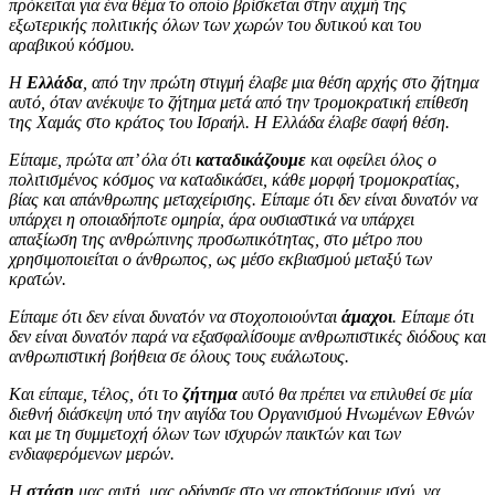
πρόκειται για ένα θέμα το οποίο βρίσκεται στην αιχμή της
εξωτερικής πολιτικής όλων των χωρών του δυτικού και του
αραβικού κόσμου.
Η
Ελλάδα
, από την πρώτη στιγμή έλαβε μια θέση αρχής στο ζήτημα
αυτό, όταν ανέκυψε το ζήτημα μετά από την τρομοκρατική επίθεση
της Χαμάς στο κράτος του Ισραήλ. Η Ελλάδα έλαβε σαφή θέση.
Είπαμε, πρώτα απ’ όλα ότι
καταδικάζουμε
και οφείλει όλος ο
πολιτισμένος κόσμος να καταδικάσει, κάθε μορφή τρομοκρατίας,
βίας και απάνθρωπης μεταχείρισης. Είπαμε ότι δεν είναι δυνατόν να
υπάρχει η οποιαδήποτε ομηρία, άρα ουσιαστικά να υπάρχει
απαξίωση της ανθρώπινης προσωπικότητας, στο μέτρο που
χρησιμοποιείται ο άνθρωπος, ως μέσο εκβιασμού μεταξύ των
κρατών.
Είπαμε ότι δεν είναι δυνατόν να στοχοποιούνται
άμαχοι
. Είπαμε ότι
δεν είναι δυνατόν παρά να εξασφαλίσουμε ανθρωπιστικές διόδους και
ανθρωπιστική βοήθεια σε όλους τους ευάλωτους.
Και είπαμε, τέλος, ότι το
ζήτημα
αυτό θα πρέπει να επιλυθεί σε μία
διεθνή διάσκεψη υπό την αιγίδα του Οργανισμού Ηνωμένων Εθνών
και με τη συμμετοχή όλων των ισχυρών παικτών και των
ενδιαφερόμενων μερών.
Η
στάση
μας αυτή, μας οδήγησε στο να αποκτήσουμε ισχύ, να