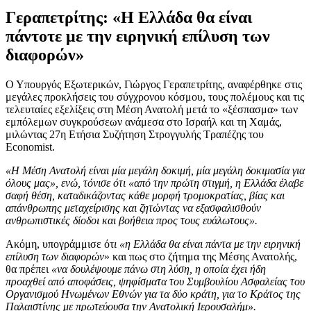
Γεραπετρίτης: «Η Ελλάδα θα είναι
πάντοτε με την ειρηνική επίλυση των
διαφορών»
Ο Υπουργός Εξωτερικών, Γιώργος Γεραπετρίτης, αναφέρθηκε στις
μεγάλες προκλήσεις του σύγχρονου κόσμου, τους πολέμους και τις
τελευταίες εξελίξεις στη Μέση Ανατολή μετά το «ξέσπασμα» των
εμπόλεμων συγκρούσεων ανάμεσα στο Ισραήλ και τη Χαμάς,
μιλώντας 27η Ετήσια Συζήτηση Στρογγυλής Τραπέζης του
Economist.
«Η Μέση Ανατολή είναι μία μεγάλη δοκιμή, μία μεγάλη δοκιμασία για
όλους μας», ενώ, τόνισε ότι «από την πρώτη στιγμή, η Ελλάδα έλαβε
σαφή θέση, καταδικάζοντας κάθε μορφή τρομοκρατίας, βίας και
απάνθρωπης μεταχείρισης και ζητώντας να εξασφαλισθούν
ανθρωπιστικές δίοδοι και βοήθεια προς τους ευάλωτους».
Ακόμη, υπογράμμισε ότ
ι «η Ελλάδα θα είναι πάντα με την ειρηνική
επίλυση των διαφορών
» και πως στο ζήτημα της Μέσης Ανατολής,
θα πρέπει
«να δουλέψουμε πάνω στη λύση, η οποία έχει ήδη
προαχθεί από αποφάσεις, ψηφίσματα του Συμβουλίου Ασφαλείας του
Οργανισμού Ηνωμένων Εθνών για τα δύο κράτη, για το Κράτος της
Παλαιστίνης με πρωτεύουσα την Ανατολική Ιερουσαλήμ».