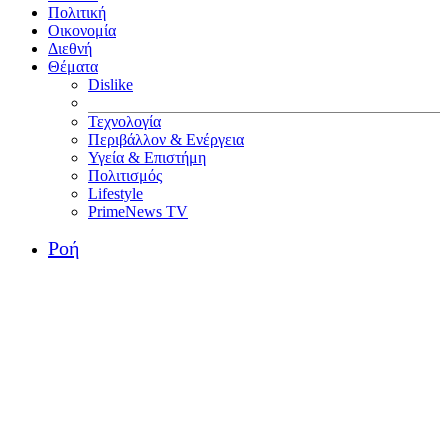
Πολιτική
Οικονομία
Διεθνή
Θέματα
Dislike
Τεχνολογία
Περιβάλλον & Ενέργεια
Υγεία & Επιστήμη
Πολιτισμός
Lifestyle
PrimeNews TV
Ροή