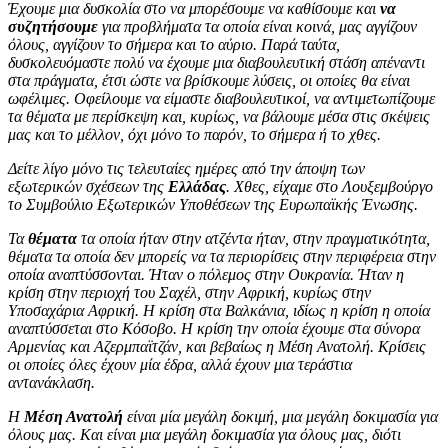
Έχουμε μια δυσκολία στο να μπορέσουμε να καθίσουμε και
να
συζητήσουμε
για προβλήματα τα οποία είναι κοινά, μας αγγίζουν
όλους, αγγίζουν το σήμερα και το αύριο. Παρά ταύτα,
δυσκολευόμαστε πολύ να έχουμε μια διαβουλευτική στάση απέναντι
στα πράγματα, έτσι ώστε να βρίσκουμε λύσεις, οι οποίες θα είναι
ωφέλιμες. Οφείλουμε να είμαστε διαβουλευτικοί, να αντιμετωπίζουμε
τα θέματα με περίσκεψη και, κυρίως, να βάλουμε μέσα στις σκέψεις
μας και το μέλλον, όχι μόνο το παρόν, το σήμερα ή το χθες.
Δείτε λίγο μόνο τις τελευταίες ημέρες από την άποψη των
εξωτερικών σχέσεων της
Ελλάδας
. Χθες, είχαμε στο Λουξεμβούργο
το Συμβούλιο Εξωτερικών Υποθέσεων της Ευρωπαϊκής Ένωσης.
Τα
θέματα
τα οποία ήταν στην ατζέντα ήταν, στην πραγματικότητα,
θέματα τα οποία δεν μπορείς να τα περιορίσεις στην περιφέρεια στην
οποία αναπτύσσονται. Ήταν ο πόλεμος στην Ουκρανία. Ήταν η
κρίση στην περιοχή του Σαχέλ, στην Αφρική, κυρίως στην
Υποσαχάρια Αφρική. Η κρίση στα Βαλκάνια, ιδίως η κρίση η οποία
αναπτύσσεται στο Κόσοβο. Η κρίση την οποία έχουμε στα σύνορα
Αρμενίας και Αζερμπαϊτζάν, και βεβαίως η Μέση Ανατολή. Κρίσεις
οι οποίες όλες έχουν μία έδρα, αλλά έχουν μια τεράστια
αντανάκλαση.
Η
Μέση Ανατολή
είναι μία μεγάλη δοκιμή, μια μεγάλη δοκιμασία για
όλους μας. Και είναι μια μεγάλη δοκιμασία για όλους μας, διότι