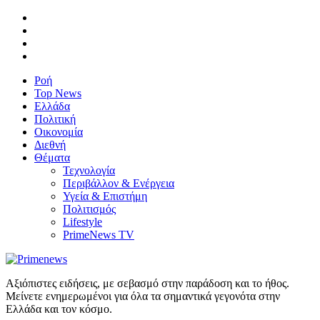
Ροή
Top News
Ελλάδα
Πολιτική
Οικονομία
Διεθνή
Θέματα
Τεχνολογία
Περιβάλλον & Ενέργεια
Υγεία & Επιστήμη
Πολιτισμός
Lifestyle
PrimeNews TV
Αξιόπιστες ειδήσεις, με σεβασμό στην παράδοση και το ήθος.
Μείνετε ενημερωμένοι για όλα τα σημαντικά γεγονότα στην
Ελλάδα και τον κόσμο.