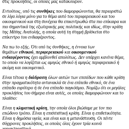
στις προκλήσεις, οι οποίες μας κατακλύζουν.
Εντούτοις, υπό τις
συνθήκες
που διαμορφώνονται, θα περιοριστώ
σε λίγα λόγια μόνο για το θέμα αυτό του περιφερειακού και του
οικουμενικού και στη συνέχεια θα επικεντρωθώ στα πιο επίκαιρα και
πιο σημαντικά της εξωτερικής μας πολιτικής και ιδίως, στην κρίση
της Μέσης Ανατολής, η οποία αυτή τη στιγμή βρίσκεται στο
επίκεντρο του ενδιαφέροντος.
Να πω το εξής. Ότι υπό τις συνθήκες, η έννοια των
θεμάτων
εθνικού
,
περιφερειακού
και
οικουμενικού
ενδιαφέροντος
έχει αμβλυνθεί απολύτως. Δεν υπάρχει κανένα θέμα,
το οποίο να λογίζεται ως αμιγώς εθνικό ή αμιγώς περιφερειακό ή
ακόμη και οικουμενικό.
Είναι τέτοια η
διάδραση
όλων αυτών των επιπέδων που κάθε κρίση
στην πραγματικότητα αντανακλά σε ένα επίπεδο εθνικό, σε ένα
επίπεδο ευρύτερο ή σε ένα επίπεδο παγκόσμιο. Νομίζω ότι οι μεγάλες
προκλήσεις του σήμερα είναι αυτές, οι οποίες διαμορφώνουν και το
πλαίσιο:
Είναι η
κλιματική κρίση
, την οποία όλοι βιώσαμε με τον πιο
επώδυνο τρόπο. Είναι η επισιτιστική κρίση. Είναι η επιθετικότητα.
Είναι η δημόσια υγεία, και είναι και η μετανάστευση. Οι πέντε
σύγχρονες προκλήσεις, οι οποίες όλες έχουν τρία κοινά
χαρακτηριστικά.