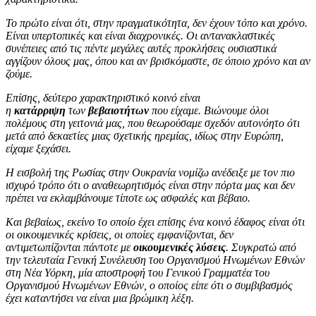
Το πρώτο είναι ότι, στην πραγματικότητα, δεν έχουν τόπο και χρόνο.
Είναι υπερτοπικές και είναι διαχρονικές. Οι αντανακλαστικές
συνέπειες από τις πέντε μεγάλες αυτές προκλήσεις ουσιαστικά
αγγίζουν όλους μας, όπου και αν βρισκόμαστε, σε όποιο χρόνο και αν
ζούμε.
Επίσης, δεύτερο χαρακτηριστικό κοινό είναι
η
κατάρριψη
των
βεβαιοτήτων
που είχαμε. Βιώνουμε όλοι
πολέμους στη γειτονιά μας, που θεωρούσαμε σχεδόν αυτονόητο ότι
μετά από δεκαετίες μιας σχετικής ηρεμίας, ιδίως στην Ευρώπη,
είχαμε ξεχάσει.
Η εισβολή της Ρωσίας στην Ουκρανία νομίζω ανέδειξε με τον πιο
ισχυρό τρόπο ότι ο αναθεωρητισμός είναι στην πόρτα μας και δεν
πρέπει να εκλαμβάνουμε τίποτε ως ασφαλές και βέβαιο.
Και βεβαίως, εκείνο το οποίο έχει επίσης ένα κοινό έδαφος είναι ότι
οι οικουμενικές κρίσεις, οι οποίες εμφανίζονται, δεν
αντιμετωπίζονται πάντοτε με
οικουμενικές λύσεις
. Συγκρατώ από
την τελευταία Γενική Συνέλευση του Οργανισμού Ηνωμένων Εθνών
στη Νέα Υόρκη, μία αποστροφή του Γενικού Γραμματέα του
Οργανισμού Ηνωμένων Εθνών, ο οποίος είπε ότι ο συμβιβασμός
έχει καταντήσει να είναι μια βρώμικη λέξη.