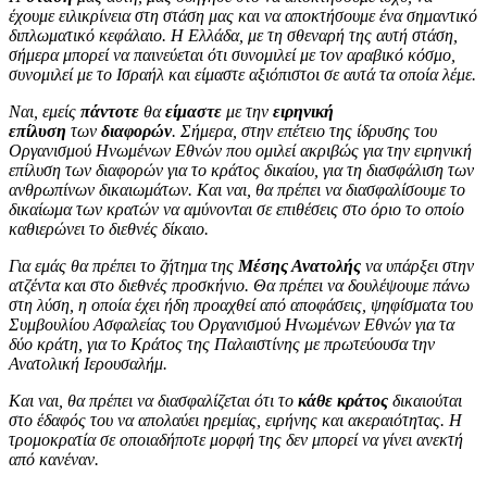
έχουμε ειλικρίνεια στη στάση μας και να αποκτήσουμε ένα σημαντικό
διπλωματικό κεφάλαιο. Η Ελλάδα, με τη σθεναρή της αυτή στάση,
σήμερα μπορεί να παινεύεται ότι συνομιλεί με τον αραβικό κόσμο,
συνομιλεί με το Ισραήλ και είμαστε αξιόπιστοι σε αυτά τα οποία λέμε.
Ναι, εμείς
πάντοτε
θα
είμαστε
με την
ειρηνική
επίλυση
των
διαφορών
. Σήμερα, στην επέτειο της ίδρυσης του
Οργανισμού Ηνωμένων Εθνών που ομιλεί ακριβώς για την ειρηνική
επίλυση των διαφορών για το κράτος δικαίου, για τη διασφάλιση των
ανθρωπίνων δικαιωμάτων. Και ναι, θα πρέπει να διασφαλίσουμε το
δικαίωμα των κρατών να αμύνονται σε επιθέσεις στο όριο το οποίο
καθιερώνει το διεθνές δίκαιο.
Για εμάς θα πρέπει το ζήτημα της
Μέσης Ανατολής
να υπάρξει στην
ατζέντα και στο διεθνές προσκήνιο. Θα πρέπει να δουλέψουμε πάνω
στη λύση, η οποία έχει ήδη προαχθεί από αποφάσεις, ψηφίσματα του
Συμβουλίου Ασφαλείας του Οργανισμού Ηνωμένων Εθνών για τα
δύο κράτη, για το Κράτος της Παλαιστίνης με πρωτεύουσα την
Ανατολική Ιερουσαλήμ.
Και ναι, θα πρέπει να διασφαλίζεται ότι το
κάθε κράτος
δικαιούται
στο έδαφός του να απολαύει ηρεμίας, ειρήνης και ακεραιότητας. Η
τρομοκρατία σε οποιαδήποτε μορφή της δεν μπορεί να γίνει ανεκτή
από κανέναν.