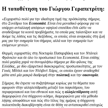
Η τοποθέτηση του Γιώργου Γεραπετρίτη:
«Ευχαριστώ πολύ για την ιδιαίτερη τιμή της πρόσκλησης σήμερα,
στο Συνέδριο του
Economist
. Είναι ένα μοναδικό φόρουμ για να
υπάρχει ανταλλαγή απόψεων υψηλού επιπέδου έτσι ώστε να
αναδείξουμε τα κοινά προβλήματα, τα οποία μας ταλανίζουν και να
δούμε τις λύσεις και τις διεξόδους, οι οποίες είναι αναγκαίες στη ζωή
μας για την ευημερία του σήμερα, αλλά και την ευημερία των
επόμενων γενεών.
Θερμές ευχαριστίες στη Νεκταρία Πασαριβάκη και τον Ντάνιελ
Φράνκλιν και σε όλο το προσωπικό του Economist. Είναι επίσης
πολύ μεγάλη χαρά να συνομιλήσω σήμερα με δύο φίλους της
Ελλάδας, με δύο εξαιρετικά διακεκριμένες προσωπικότητες, με τον
Γουές Μίτσελ και τον Ντέιβιντ Χάρις, οι οποίοι έχουν αναδειχθεί
μέσα από μία μακρά διαδρομή στην
πολιτική
και την
οικονομία
.
Σήμερα, θα έπρεπε να συζητήσουμε κυρίως για τα θέματα που
αφορούν στην αλληλεπίδραση μεταξύ του παγκόσμιου, του
περιφερειακού και του εθνικού και πώς η
αλληλεπίδραση
αυτή
διαμορφώνει ένα σύγχρονο κόσμο, διαμορφώνει μια νέα μέθοδο
λήψης αποφάσεων και πώς στο τέλος της ημέρας η σύγχρονη
πολυεπίπεδη διακυβέρνηση είναι σε θέση να ανταποκριθεί επιτυχώς